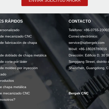
ENVIAR SOLICITUD AHORA
S RÁPIDOS
CONTACTO
personalizado
Teléfono: +86-0755-2300
o de mecanizado CNC
Correo electrónico:
 de fabricación de chapa
service@szbergek.com
Móvil: +86-18028780016
 de doblado de chapa metálica
Dirección: Edificio D, 30 S
 de corte por láser
Songgang Street, distrito 
 de moldeo por inyección
Shenzhen, Guangdong, C
zado
productos
e chapa metálica
de mecanizado CNC
Bergek CNC
nosotros?