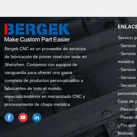
ENLACE
Servicio 
-
Servici
Bergek CNC es un proveedor de servicios
-
Servicio
de fabricación de primer nivel con sede en
metálica
Shenzhen. Contamos con equipos de
-
Servicio
vanguardia para ofrecer una gama
-
Servicio
completa de productos personalizados a
-
Servicio
fabricantes de todo el mundo,
personali
especializándonos en mecanizado CNC y
Caso de 
procesamiento de chapa metálica.
-
Piezas d
-
Piezas 
¿Por qué 
Noticias