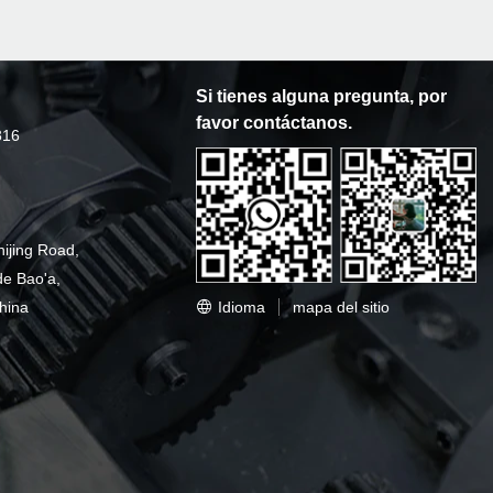
Si tienes alguna pregunta, por
favor contáctanos.
316
hijing Road,
de Bao'a,
Idioma
mapa del sitio
hina