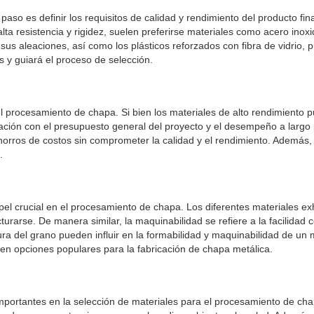
aso es definir los requisitos de calidad y rendimiento del producto fina
a resistencia y rigidez, suelen preferirse materiales como acero inoxidab
 y sus aleaciones, así como los plásticos reforzados con fibra de vidr
s y guiará el proceso de selección.
 el procesamiento de chapa. Si bien los materiales de alto rendimient
lación con el presupuesto general del proyecto y el desempeño a largo p
orros de costos sin comprometer la calidad y el rendimiento. Además, c
.
el crucial en el procesamiento de chapa. Los diferentes materiales exh
turarse. De manera similar, la maquinabilidad se refiere a la facilidad 
ctura del grano pueden influir en la formabilidad y maquinabilidad de un
e en opciones populares para la fabricación de chapa metálica.
portantes en la selección de materiales para el procesamiento de chap