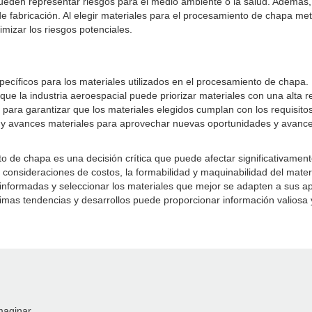
pueden representar riesgos para el medio ambiente o la salud. Además, 
 fabricación. Al elegir materiales para el procesamiento de chapa metá
mizar los riesgos potenciales.
pecíficos para los materiales utilizados en el procesamiento de chapa.
 que la industria aeroespacial puede priorizar materiales con una alta r
l para garantizar que los materiales elegidos cumplan con los requisito
ia y avances materiales para aprovechar nuevas oportunidades y avance
 de chapa es una decisión crítica que puede afectar significativamente l
 consideraciones de costos, la formabilidad y maquinabilidad del materi
 informadas y seleccionar los materiales que mejor se adapten a sus ap
ltimas tendencias y desarrollos puede proporcionar información valios
maginar.