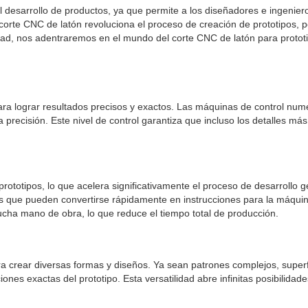
l desarrollo de productos, ya que permite a los diseñadores e ingeniero
e corte CNC de latón revoluciona el proceso de creación de prototipos,
idad, nos adentraremos en el mundo del corte CNC de latón para protot
para lograr resultados precisos y exactos. Las máquinas de control n
precisión. Este nivel de control garantiza que incluso los detalles má
rototipos, lo que acelera significativamente el proceso de desarrollo g
 que pueden convertirse rápidamente en instrucciones para la máquina
ha mano de obra, lo que reduce el tiempo total de producción.
para crear diversas formas y diseños. Ya sean patrones complejos, sup
iones exactas del prototipo. Esta versatilidad abre infinitas posibilida