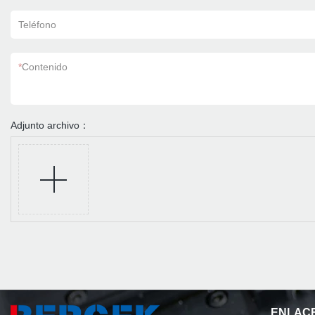
Teléfono
*
Contenido
Adjunto archivo：
ENLACE