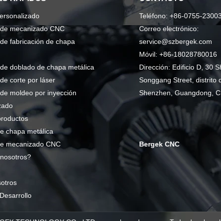
personalizado
Teléfono: +86-0755-2300
o de mecanizado CNC
Correo electrónico:
 de fabricación de chapa
service@szbergek.com
Móvil: +86-18028780016
 de doblado de chapa metálica
Dirección: Edificio D, 30 S
 de corte por láser
Songgang Street, distrito 
 de moldeo por inyección
Shenzhen, Guangdong, C
zado
productos
e chapa metálica
de mecanizado CNC
Bergek CNC
nosotros?
otros
Desarrollo