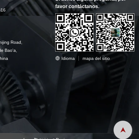
favor contáctanos.
316
hijing Road,
de Bao'a,
Idioma
mapa del sitio
hina