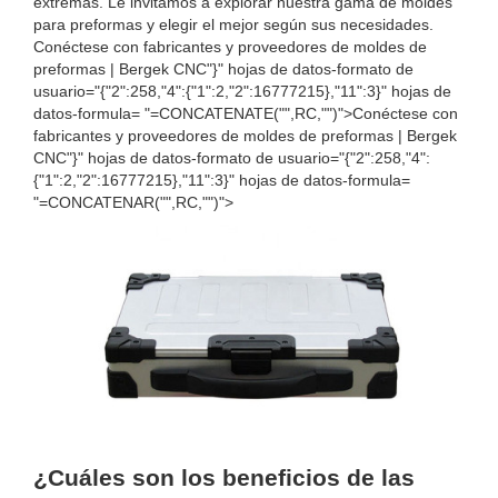
extremas. Le invitamos a explorar nuestra gama de moldes
para preformas y elegir el mejor según sus necesidades.
Conéctese con fabricantes y proveedores de moldes de
preformas | Bergek CNC"}" hojas de datos-formato de
usuario="{"2":258,"4":{"1":2,"2":16777215},"11":3}" hojas de
datos-formula= "=CONCATENATE("",RC,"")">Conéctese con
fabricantes y proveedores de moldes de preformas | Bergek
CNC"}" hojas de datos-formato de usuario="{"2":258,"4":
{"1":2,"2":16777215},"11":3}" hojas de datos-formula=
"=CONCATENAR("",RC,"")">
¿Cuáles son los beneficios de las