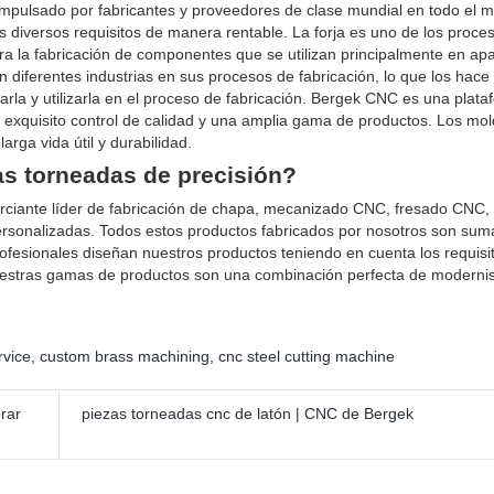
impulsado por fabricantes y proveedores de clase mundial en todo el 
diversos requisitos de manera rentable. La forja es uno de los proce
ara la fabricación de componentes que se utilizan principalmente en ap
n diferentes industrias en sus procesos de fabricación, lo que los hace
marla y utilizarla en el proceso de fabricación. Bergek CNC es una plat
exquisito control de calidad y una amplia gama de productos. Los mold
arga vida útil y durabilidad.
as torneadas de precisión?
erciante líder de fabricación de chapa, mecanizado CNC, fresado CNC,
rsonalizadas. Todos estos productos fabricados por nosotros son su
ofesionales diseñan nuestros productos teniendo en cuenta los requisi
 nuestras gamas de productos son una combinación perfecta de moderni
rvice
,
custom brass machining
,
cnc steel cutting machine
rar
piezas torneadas cnc de latón | CNC de Bergek