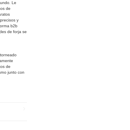
mundo. Le
sos de
aratos
 precisos y
aforma b2b
es de forja se
 torneado
mamente
tos de
smo junto con