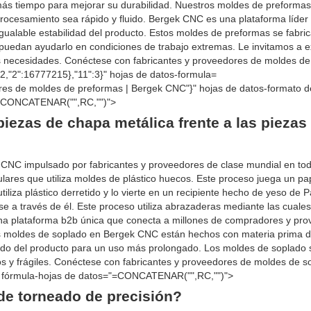
 más tiempo para mejorar su durabilidad. Nuestros moldes de preformas 
procesamiento sea rápido y fluido. Bergek CNC es una plataforma líder
igualable estabilidad del producto. Estos moldes de preformas se fabric
uedan ayudarlo en condiciones de trabajo extremas. Le invitamos a e
s necesidades. Conéctese con fabricantes y proveedores de moldes de
:2,"2":16777215},"11":3}" hojas de datos-formula=
s de moldes de preformas | Bergek CNC"}" hojas de datos-formato d
= "=CONCATENAR("",RC,"")">
piezas de chapa metálica frente a las piezas
 CNC impulsado por fabricantes y proveedores de clase mundial en tod
res que utiliza moldes de plástico huecos. Este proceso juega un pape
iliza plástico derretido y lo vierte en un recipiente hecho de yeso de P
ase a través de él. Este proceso utiliza abrazaderas mediante las cuale
na plataforma b2b única que conecta a millones de compradores y pr
Los moldes de soplado en Bergek CNC están hechos con materia prima 
rado del producto para un uso más prolongado. Los moldes de soplado s
cos y frágiles. Conéctese con fabricantes y proveedores de moldes de s
}" fórmula-hojas de datos="=CONCATENAR("",RC,"")">
de torneado de precisión?