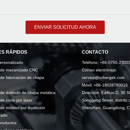
ENVIAR SOLICITUD AHORA
S RÁPIDOS
CONTACTO
personalizado
Teléfono: +86-0755-2300
o de mecanizado CNC
Correo electrónico:
 de fabricación de chapa
service@szbergek.com
Móvil: +86-18028780016
 de doblado de chapa metálica
Dirección: Edificio D, 30 S
 de corte por láser
Songgang Street, distrito 
 de moldeo por inyección
Shenzhen, Guangdong, C
zado
productos