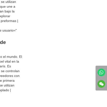
se utilizan
 que une a
an bajo la
xplorar
 preformas |
e usuario="
 de
o el mundo. El
l vital en la
arís. Es
s se controlan
oveedores con
de primera
e utilizan
oplado |