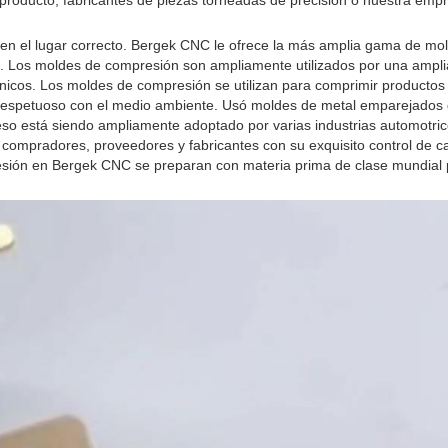
roducto, fabricantes de piezas torneadas de precisión o nuestra empr
 el lugar correcto. Bergek CNC le ofrece la más amplia gama de mo
do. Los moldes de compresión son ampliamente utilizados por una ampl
ónicos. Los moldes de compresión se utilizan para comprimir productos
y respetuoso con el medio ambiente. Usó moldes de metal emparejados
eso está siendo ampliamente adoptado por varias industrias automotri
ompradores, proveedores y fabricantes con su exquisito control de ca
presión en Bergek CNC se preparan con materia prima de clase mundial