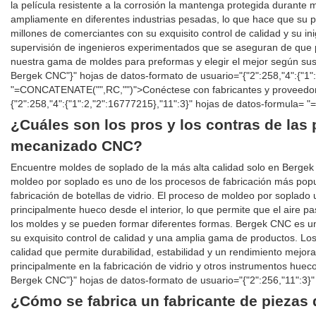
la película resistente a la corrosión la mantenga protegida durante
ampliamente en diferentes industrias pesadas, lo que hace que su 
millones de comerciantes con su exquisito control de calidad y su in
supervisión de ingenieros experimentados que se aseguran de que p
nuestra gama de moldes para preformas y elegir el mejor según su
Bergek CNC"}" hojas de datos-formato de usuario="{"2":258,"4":{"1"
"=CONCATENATE("",RC,"")">Conéctese con fabricantes y proveedore
{"2":258,"4":{"1":2,"2":16777215},"11":3}" hojas de datos-formula
¿Cuáles son los pros y los contras de las 
mecanizado CNC?
Encuentre moldes de soplado de la más alta calidad solo en Bergek
moldeo por soplado es uno de los procesos de fabricación más popula
fabricación de botellas de vidrio. El proceso de moldeo por soplado ut
principalmente hueco desde el interior, lo que permite que el aire p
los moldes y se pueden formar diferentes formas. Bergek CNC es u
su exquisito control de calidad y una amplia gama de productos. 
calidad que permite durabilidad, estabilidad y un rendimiento mejo
principalmente en la fabricación de vidrio y otros instrumentos hue
Bergek CNC"}" hojas de datos-formato de usuario="{"2":256,"11":3
¿Cómo se fabrica un fabricante de piezas 