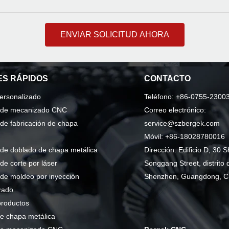
ENVIAR SOLICITUD AHORA
S RÁPIDOS
CONTACTO
personalizado
Teléfono: +86-0755-2300
o de mecanizado CNC
Correo electrónico:
 de fabricación de chapa
service@szbergek.com
Móvil: +86-18028780016
 de doblado de chapa metálica
Dirección: Edificio D, 30 S
 de corte por láser
Songgang Street, distrito 
 de moldeo por inyección
Shenzhen, Guangdong, C
zado
productos
e chapa metálica