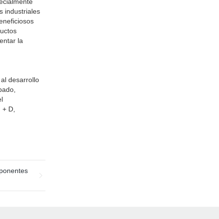
pecialmente
 industriales
eneficiosos
ductos
entar la
al desarrollo
pado,
l
 + D,
mponentes