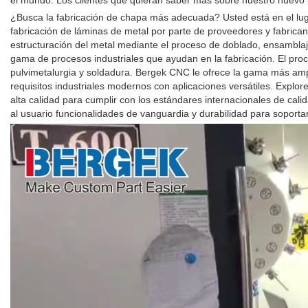
el mundo. Los clientes que quieran saber más sobre nuestro nuevo 
¿Busca la fabricación de chapa más adecuada? Usted está en el luga
fabricación de láminas de metal por parte de proveedores y fabrican
estructuración del metal mediante el proceso de doblado, ensamblaj
gama de procesos industriales que ayudan en la fabricación. El proce
pulvimetalurgia y soldadura. Bergek CNC le ofrece la gama más amp
requisitos industriales modernos con aplicaciones versátiles. Expl
alta calidad para cumplir con los estándares internacionales de cali
al usuario funcionalidades de vanguardia y durabilidad para soporta