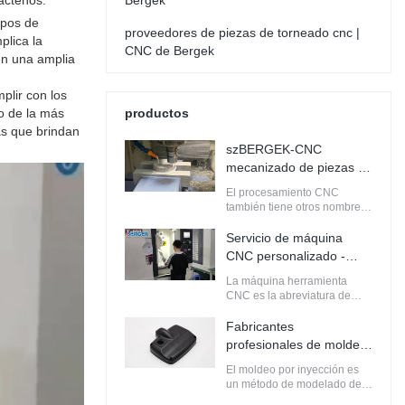
áctenos.
Bergek
ipos de
proveedores de piezas de torneado cnc |
plica la
CNC de Bergek
en una amplia
plir con los
o de la más
productos
as que brindan
szBERGEK-CNC
mecanizado de piezas de
acero inoxidable
El procesamiento CNC
también tiene otros nombres,
como procesamiento de
máquinas herramienta CNC,
Servicio de máquina
gongs de computadora y
CNC personalizado -
llamado centro de
Bergek CNC
procesamiento CNC, el
La máquina herramienta
trabajo principal es compilar
CNC es la abreviatura de
procedimientos de
máquina herramienta de
procesamiento, el trabajo
control digital, es un tipo de
Fabricantes
manual original en
máquina herramienta
profesionales de moldeo
programación de
automática equipada con el
por inyección -
computadora. Es una especie
sistema de control de
El moldeo por inyección es
szBERGEK
de máquina herramienta
programa. El sistema de
un método de modelado de
automática controlada por el
control puede procesar
producción de productos