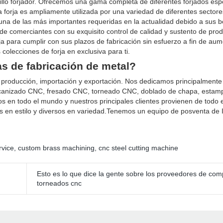
llo forjador. Ofrecemos una gama completa de diferentes forjados es
 forja es ampliamente utilizada por una variedad de diferentes sectores
 una de las más importantes requeridas en la actualidad debido a sus b
de comerciantes con su exquisito control de calidad y sustento de pro
a para cumplir con sus plazos de fabricación sin esfuerzo a fin de aum
 colecciones de forja en exclusiva para ti.
s de fabricación de metal?
producción, importación y exportación. Nos dedicamos principalmente 
 mecanizado CNC, fresado CNC, torneado CNC, doblado de chapa, estam
 en todo el mundo y nuestros principales clientes provienen de todo e
en estilo y diversos en variedad.Tenemos un equipo de posventa de I
rvice
,
custom brass machining
,
cnc steel cutting machine
Esto es lo que dice la gente sobre los proveedores de co
torneados cnc