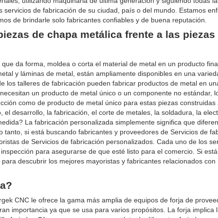
ales, utilizando maquinaria de última generación y siguiendo todas la
s servicios de fabricación de su ciudad, país o del mundo. Estamos en
mos de brindarle solo fabricantes confiables y de buena reputación.
piezas de chapa metálica frente a las piezas
ue da forma, moldea o corta el material de metal en un producto fina
metal y láminas de metal, están ampliamente disponibles en una varie
e los talleres de fabricación pueden fabricar productos de metal en un
necesitan un producto de metal único o un componente no estándar, lo
ucción como de producto de metal único para estas piezas construidas 
 el desarrollo, la fabricación, el corte de metales, la soldadura, la elect
edida? La fabricación personalizada simplemente significa que difere
 tanto, si está buscando fabricantes y proveedores de Servicios de fa
ristas de Servicios de fabricación personalizados. Cada uno de los ser
inspección para asegurarse de que esté listo para el comercio. Si está
r para descubrir los mejores mayoristas y fabricantes relacionados con 
ia?
ergek CNC le ofrece la gama más amplia de equipos de forja de provee
ran importancia ya que se usa para varios propósitos. La forja implica 