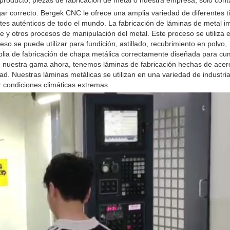
producto, piezas de fabricación de metal o nuestra empresa, solo cont
r correcto. Bergek CNC le ofrece una amplia variedad de diferentes t
tes auténticos de todo el mundo. La fabricación de láminas de metal im
e y otros procesos de manipulación del metal. Este proceso se utiliza 
so se puede utilizar para fundición, astillado, recubrimiento en polvo,
lia de fabricación de chapa metálica correctamente diseñada para cum
ore nuestra gama ahora, tenemos láminas de fabricación hechas de acer
dad. Nuestras láminas metálicas se utilizan en una variedad de industri
r condiciones climáticas extremas.