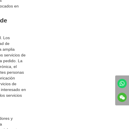
s
focados en
 de
l. Los
dad de
a amplia
s servicios de
a pedido. La
rónica, el
ntes personas
bricación
vicios de
 interesado en
los servicios
dores y
la