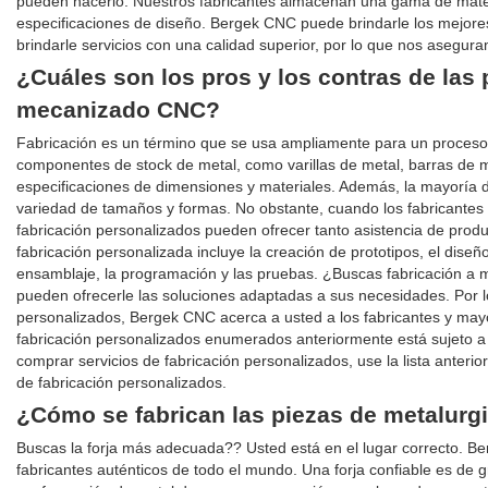
pueden hacerlo. Nuestros fabricantes almacenan una gama de materi
especificaciones de diseño. Bergek CNC puede brindarle los mejore
brindarle servicios con una calidad superior, por lo que nos asegura
¿Cuáles son los pros y los contras de las 
mecanizado CNC?
Fabricación es un término que se usa ampliamente para un proceso q
componentes de stock de metal, como varillas de metal, barras de 
especificaciones de dimensiones y materiales. Además, la mayoría d
variedad de tamaños y formas. No obstante, cuando los fabricantes 
fabricación personalizados pueden ofrecer tanto asistencia de prod
fabricación personalizada incluye la creación de prototipos, el diseño,
ensamblaje, la programación y las pruebas. ¿Buscas fabricación a m
pueden ofrecerle las soluciones adaptadas a sus necesidades. Por lo
personalizados, Bergek CNC acerca a usted a los fabricantes y mayo
fabricación personalizados enumerados anteriormente está sujeto a 
comprar servicios de fabricación personalizados, use la lista anterio
de fabricación personalizados.
¿Cómo se fabrican las piezas de metalurg
Buscas la forja más adecuada?? Usted está en el lugar correcto. B
fabricantes auténticos de todo el mundo. Una forja confiable es de g