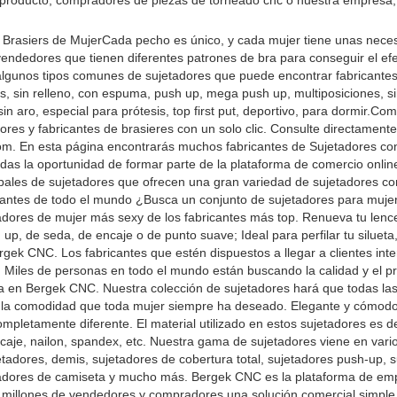
 producto, compradores de piezas de torneado cnc o nuestra empresa,
 Brasiers de MujerCada pecho es único, y cada mujer tiene unas nece
vendedores que tienen diferentes patrones de bra para conseguir el ef
son algunos tipos comunes de sujetadores que puede encontrar fabricante
es, sin relleno, con espuma, push up, mega push up, multiposiciones, s
in aro, especial para prótesis, top first put, deportivo, para dormir.Com
ores y fabricantes de brasieres con un solo clic. Consulte directamente
m. En esta página encontrarás muchos fabricantes de Sujetadores co
erdas la oportunidad de formar parte de la plataforma de comercio onli
ales de sujetadores que ofrecen una gran variedad de sujetadores co
bricantes de todo el mundo ¿Busca un conjunto de sujetadores para muje
adores de mujer más sexy de los fabricantes más top. Renueva tu lenc
up, de seda, de encaje o de punto suave; Ideal para perfilar tu silueta,
rgek CNC. Los fabricantes que estén dispuestos a llegar a clientes int
. Miles de personas en todo el mundo están buscando la calidad y el p
da en Bergek CNC. Nuestra colección de sujetadores hará que todas la
y la comodidad que toda mujer siempre ha deseado. Elegante y cómodo
completamente diferente. El material utilizado en estos sujetadores es de
caje, nailon, spandex, etc. Nuestra gama de sujetadores viene en varios
tadores, demis, sujetadores de cobertura total, sujetadores push-up, 
ujetadores de camiseta y mucho más. Bergek CNC es la plataforma de em
millones de vendedores y compradores una solución comercial simple 