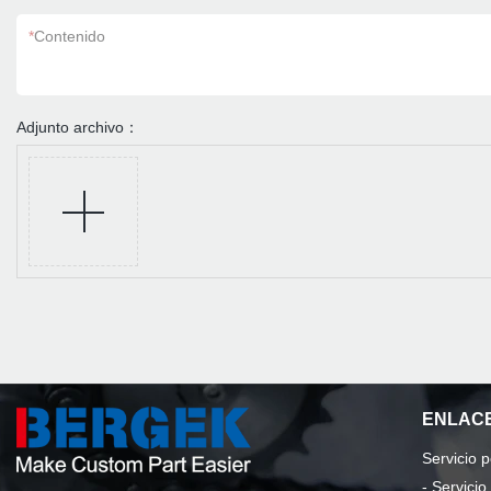
*
Contenido
Adjunto archivo：
ENLACE
Servicio 
-
Servici