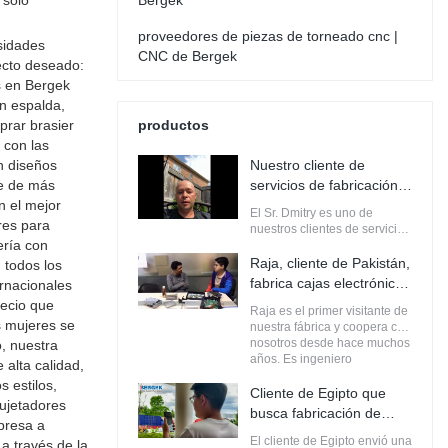
 solo
Bergek
proveedores de piezas de torneado cnc |
sidades
CNC de Bergek
ecto deseado:
s en Bergek
in espalda,
prar brasier
productos
 con las
n diseños
Nuestro cliente de
ne de más
servicios de fabricación
n el mejor
de chapa y mecanizado
El Sr. Dmitry es uno de
res para
CNC de Canadá
nuestros clientes de servicios
ería con
de fabricación de chapa y
mecanizado CNC de
Raja, cliente de Pakistán,
 todos los
Canadá. Cooperamos desde
fabrica cajas electrónicas
ernacionales
2018/4
con BERGEK
recio que
Raja es el primer visitante de
s mujeres se
nuestra fábrica y coopera con
nosotros desde hace muchos
, nuestra
años. Es ingeniero
 alta calidad,
electrónico para una
 estilos,
empresa de Pakistán. Quiere
Cliente de Egipto que
sujetadores
fabricar cajas electrónicas.
busca fabricación de
Bergek lo ayuda a construir
presa a
chapa
cajas personalizadas. cada
El cliente de Egipto envió una
a través de la