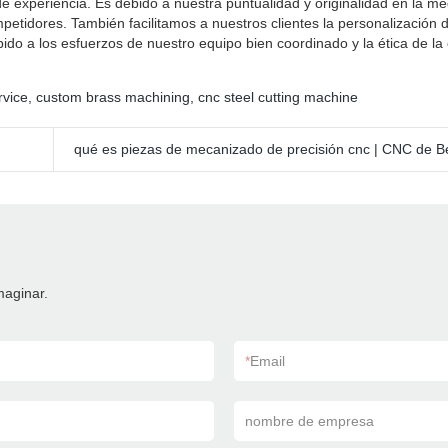
 experiencia. Es debido a nuestra puntualidad y originalidad en la me
tidores. También facilitamos a nuestros clientes la personalización d
ido a los esfuerzos de nuestro equipo bien coordinado y la ética de l
rvice
,
custom brass machining
,
cnc steel cutting machine
qué es piezas de mecanizado de precisión cnc | CNC de B
maginar.
*
Email
nombre de empresa