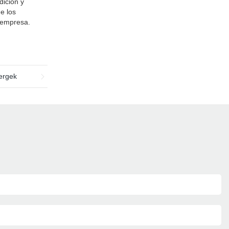
dición y
e los
a empresa.
ergek