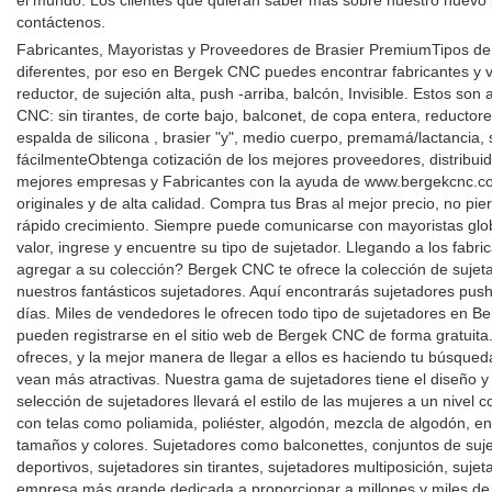
el mundo. Los clientes que quieran saber más sobre nuestro nuevo
contáctenos.
Fabricantes, Mayoristas y Proveedores de Brasier PremiumTipos de
diferentes, por eso en Bergek CNC puedes encontrar fabricantes y 
reductor, de sujeción alta, push -arriba, balcón, Invisible. Estos 
CNC: sin tirantes, de corte bajo, balconet, de copa entera, reductor
espalda de silicona , brasier "y", medio cuerpo, premamá/lactancia, s
fácilmenteObtenga cotización de los mejores proveedores, distribuid
mejores empresas y Fabricantes con la ayuda de www.bergekcnc.co
originales y de alta calidad. Compra tus Bras al mejor precio, no pi
rápido crecimiento. Siempre puede comunicarse con mayoristas glob
valor, ingrese y encuentre su tipo de sujetador. Llegando a los fa
agregar a su colección? Bergek CNC te ofrece la colección de sujet
nuestros fantásticos sujetadores. Aquí encontrarás sujetadores push 
días. Miles de vendedores le ofrecen todo tipo de sujetadores en Be
pueden registrarse en el sitio web de Bergek CNC de forma gratuita
ofreces, y la mejor manera de llegar a ellos es haciendo tu búsque
vean más atractivas. Nuestra gama de sujetadores tiene el diseño 
selección de sujetadores llevará el estilo de las mujeres a un nivel 
con telas como poliamida, poliéster, algodón, mezcla de algodón, en
tamaños y colores. Sujetadores como balconettes, conjuntos de suje
deportivos, sujetadores sin tirantes, sujetadores multiposición, s
empresa más grande dedicada a proporcionar a millones y miles de 