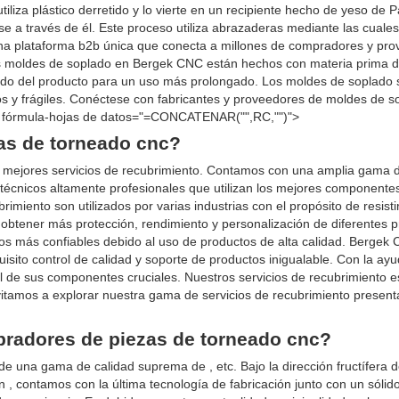
iliza plástico derretido y lo vierte en un recipiente hecho de yeso de P
ase a través de él. Este proceso utiliza abrazaderas mediante las cuale
na plataforma b2b única que conecta a millones de compradores y pr
Los moldes de soplado en Bergek CNC están hechos con materia prima 
rado del producto para un uso más prolongado. Los moldes de soplado s
cos y frágiles. Conéctese con fabricantes y proveedores de moldes de s
}" fórmula-hojas de datos="=CONCATENAR("",RC,"")">
as de torneado cnc?
s mejores servicios de recubrimiento. Contamos con una amplia gama d
écnicos altamente profesionales que utilizan los mejores componentes
imiento son utilizados por varias industrias con el propósito de resistir
te obtener más protección, rendimiento y personalización de diferentes 
os más confiables debido al uso de productos de alta calidad. Bergek
isito control de calidad y soporte de productos inigualable. Con la ayu
il de sus componentes cruciales. Nuestros servicios de recubrimiento e
vitamos a explorar nuestra gama de servicios de recubrimiento presen
pradores de piezas de torneado cnc?
 una gama de calidad suprema de , etc. Bajo la dirección fructífera 
n , contamos con la última tecnología de fabricación junto con un sólid