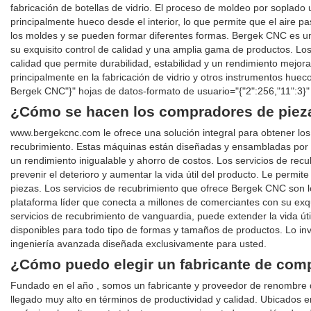
fabricación de botellas de vidrio. El proceso de moldeo por soplado ut
principalmente hueco desde el interior, lo que permite que el aire p
los moldes y se pueden formar diferentes formas. Bergek CNC es u
su exquisito control de calidad y una amplia gama de productos. 
calidad que permite durabilidad, estabilidad y un rendimiento mejo
principalmente en la fabricación de vidrio y otros instrumentos hue
Bergek CNC"}" hojas de datos-formato de usuario="{"2":256,"11":3
¿Cómo se hacen los compradores de piez
www.bergekcnc.com le ofrece una solución integral para obtener lo
recubrimiento. Estas máquinas están diseñadas y ensambladas por t
un rendimiento inigualable y ahorro de costos. Los servicios de recubr
prevenir el deterioro y aumentar la vida útil del producto. Le permi
piezas. Los servicios de recubrimiento que ofrece Bergek CNC son l
plataforma líder que conecta a millones de comerciantes con su exqu
servicios de recubrimiento de vanguardia, puede extender la vida út
disponibles para todo tipo de formas y tamaños de productos. Lo in
ingeniería avanzada diseñada exclusivamente para usted.
¿Cómo puedo elegir un fabricante de com
Fundado en el año , somos un fabricante y proveedor de renombre de
llegado muy alto en términos de productividad y calidad. Ubicados e