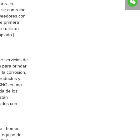
arís. Es
s se controlan
oveedores con
de primera
e utilizan
oplado |
e servicios de
 para brindar
 la corrosión,
productos y
 CNC es una
da de los
stán
tados con
de , hemos
o equipo de