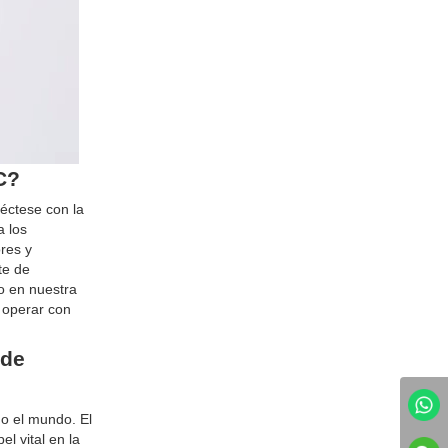
C?
éctese con la
a los
res y
te de
o en nuestra
 operar con
 de
o el mundo. El
l vital en la