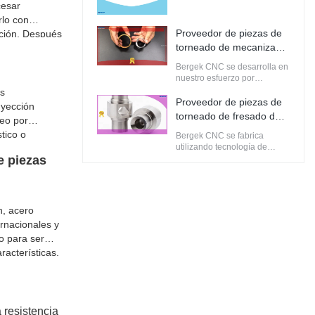
cesar
consumidores con ventajas
rlo con
competitivas.
Proveedor de piezas de
ación. Después
torneado de mecanizado
 de las
cnc personalizado
máticamente
Bergek CNC se desarrolla en
Fabricante | CNC de
nuestro esfuerzo por
Bergek
proporcionar el más alto nivel
os
de calidad.
Proveedor de piezas de
nyección
torneado de fresado de
deo por
mecanizado cnc
tico o
Bergek CNC se fabrica
personalizado Fabricante
utilizando tecnología de
equipo de
| CNC de Bergek
e piezas
producción avanzada en
olde.
sintonía con los principios
industriales.
n, acero
ernacionales y
o para ser
racterísticas,
do, soldadura,
lientes.
 resistencia