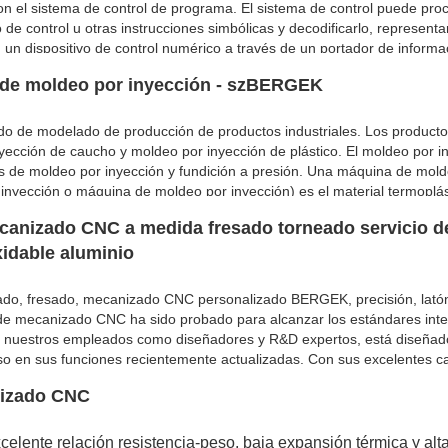
n el sistema de control de programa. El sistema de control puede pro
e control u otras instrucciones simbólicas y decodificarlo, representa
 un dispositivo de control numérico a través de un portador de inform
érico emita una variedad de señales de control, controle el movimiento
s de moldeo por inyección - szBERGEK
on los requisitos de forma y tamaño de los dibujos, procesando auto
do de modelado de producción de productos industriales. Los product
yección de caucho y moldeo por inyección de plástico. El moldeo por i
s de moldeo por inyección y fundición a presión. Una máquina de mol
nyección o máquina de moldeo por inyección) es el material termoplás
de de moldeo de plástico en productos plásticos de varias formas del 
nizado CNC a medida fresado torneado servicio d
yección se logra mediante una máquina de moldeo por inyección y un m
xidable aluminio
eado, fresado, mecanizado CNC personalizado BERGEK, precisión, lató
as de mecanizado CNC ha sido probado para alcanzar los estándares int
e nuestros empleados como diseñadores y R&D expertos, está diseñad
so en sus funciones recientemente actualizadas. Con sus excelentes ca
anizado CNC, fresado CNC, torneado CNC, doblado de chapa, estampa
nizado CNC
mucho más competitiva en el mercado, brindando más beneficios a los c
xcelente relación resistencia-peso, baja expansión térmica y alta