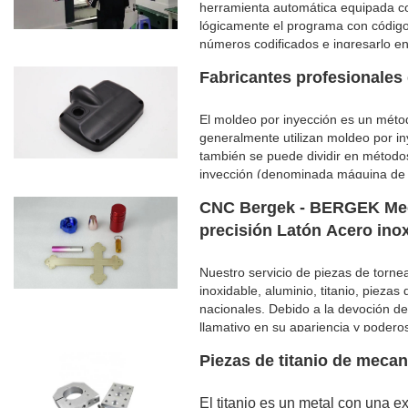
herramienta automática equipada co
lógicamente el programa con código d
números codificados e ingresarlo en
de que el dispositivo de control num
Fabricantes profesionale
máquinas herramienta, de acuerdo c
las piezas.
El moldeo por inyección es un méto
generalmente utilizan moldeo por in
también se puede dividir en método
inyección (denominada máquina de i
termoendurecible que utiliza un mol
CNC Bergek - BERGEK Meca
moldeo principal, el moldeo por in
precisión Latón Acero ino
Nuestro servicio de piezas de torn
inoxidable, aluminio, titanio, piez
nacionales. Debido a la devoción d
llamativo en su apariencia y podero
nuestra fabricación de chapa, mec
Piezas de titanio de meca
piezas de metal personalizadas es 
El titanio es un metal con una e