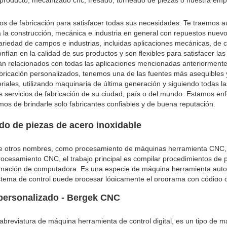
producto, mecanizado cnc, fresado, torneado de piezas o nuestra emp
ios de fabricación para satisfacer todas sus necesidades. Te traemos a
 la construcción, mecánica e industria en general con repuestos nuevos
riedad de campos e industrias, incluidas aplicaciones mecánicas, de c
fían en la calidad de sus productos y son flexibles para satisfacer la
stán relacionados con todas las aplicaciones mencionadas anteriormente
fabricación personalizados, tenemos una de las fuentes más asequibles
ales, utilizando maquinaria de última generación y siguiendo todas la
s servicios de fabricación de su ciudad, país o del mundo. Estamos en
mos de brindarle solo fabricantes confiables y de buena reputación.
 de piezas de acero inoxidable
ne otros nombres, como procesamiento de máquinas herramienta CNC,
ocesamiento CNC, el trabajo principal es compilar procedimientos de 
ramación de computadora. Es una especie de máquina herramienta aut
istema de control puede procesar lógicamente el programa con código d
 través de la computadora para decodificarlo, de modo que la máquina 
personalizado - Bergek CNC
és de la herramienta de corte se procesará en blanco en productos semi
breviatura de máquina herramienta de control digital, es un tipo de 