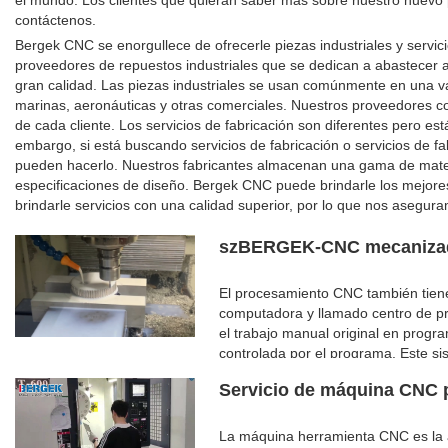
el mundo. Los clientes que quieran saber más sobre nuestro nuevo 
contáctenos.
Bergek CNC se enorgullece de ofrecerle piezas industriales y servic
proveedores de repuestos industriales que se dedican a abastecer a
gran calidad. Las piezas industriales se usan comúnmente en una va
marinas, aeronáuticas y otras comerciales. Nuestros proveedores con
de cada cliente. Los servicios de fabricación son diferentes pero e
embargo, si está buscando servicios de fabricación o servicios de 
pueden hacerlo. Nuestros fabricantes almacenan una gama de materi
especificaciones de diseño. Bergek CNC puede brindarle los mejore
brindarle servicios con una calidad superior, por lo que nos asegura
szBERGEK-CNC mecanizado
El procesamiento CNC también tie
computadora y llamado centro de pr
el trabajo manual original en prog
controlada por el programa. Este s
otras instrucciones de símbolos, a
Servicio de máquina CNC 
realice la acción prescrita, a trav
piezas terminadas. .
La máquina herramienta CNC es la a