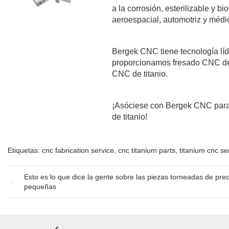
a la corrosión, esterilizable y b
aeroespacial, automotriz y médi
Bergek CNC tiene tecnología líd
proporcionamos fresado CNC de t
CNC de titanio.
¡Asóciese con Bergek CNC para 
de titanio!
Etiquetas:
cnc fabrication service
,
cnc titanium parts
,
titanium cnc se
Esto es lo que dice la gente sobre las piezas torneadas de prec
pequeñas