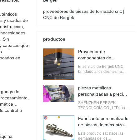
resa, solo
Bergek
proveedores de piezas de torneado cnc |
uténticos
CNC de Bergek
 y usados ​​de
onstrucción,
s necesidades
. Sin
productos
 y capaces que
s
Proveedor de
focados en
componentes de
precisión cnc de calidad |
El servicio de Bergek CNC
CNC de Bergek
brindado a los clientes ha
ayudado a la empresa a
ganar su confianza y
reconocimiento.
piezas metálicas
 gongs de
personalizadas a precios
procesamiento,
mayoristas | CNC de
SHENZHEN BERGEK
omática
Bergek
TECNOLOGÍA CO., LTD. ha
e control u
ganado un mayor espacio de
herramienta
desarrollo de mercado en
Fabricante personalizado
acabados o
estos años.
de piezas de mecanizado
de precisión cnc | CNC
Este producto satisface las
máquina
de Bergek
demandas de los