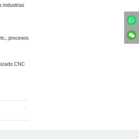
s industrias
tc., procesos
anizado CNC