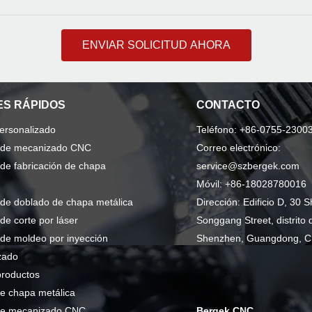
ENVIAR SOLICITUD AHORA
S RÁPIDOS
CONTACTO
personalizado
Teléfono: +86-0755-2300
o de mecanizado CNC
Correo electrónico:
 de fabricación de chapa
service@szbergek.com
Móvil: +86-18028780016
 de doblado de chapa metálica
Dirección: Edificio D, 30 S
 de corte por láser
Songgang Street, distrito 
 de moldeo por inyección
Shenzhen, Guangdong, C
zado
productos
e chapa metálica
de mecanizado CNC
Bergek CNC