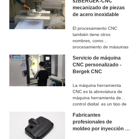
szBERGEK-CNC
mecanizado de piezas
de acero inoxidable
El procesamiento CNC
también tiene otros
nombres, como
procesamiento de máquinas
herramienta CNC, gongs de
Servicio de máquina
computadora y llamado
CNC personalizado -
centro de procesamiento
Bergek CNC
CNC, el trabajo principal es
compilar procedimientos de
procesamiento, el trabajo
La máquina herramienta
manual original en
CNC es la abreviatura de
programación de
máquina herramienta de
computadora. Es una
control digital, es un tipo de
especie de máquina
máquina herramienta
Fabricantes
herramienta automática
automática equipada con el
controlada por el programa.
profesionales de
sistema de control de
Este sistema de control
moldeo por inyección -
programa. El sistema de
puede procesar lógicamente
control puede procesar
szBERGEK