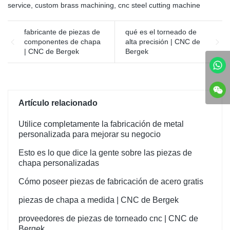
del equipo de moldeo
realizaremos sus ideas, en
arena de cuarzo, de acuerdo
service
,
custom brass machining
,
cnc steel cutting machine
principal, el moldeo por
comparación con los
con el material de las piezas,
inyección se logra mediante
competidores, szBERGEK es
el estado de la superficie y
fabricante de piezas de
qué es el torneado de
una máquina de moldeo por
más confiable en calidad y
los requisitos de
componentes de chapa
alta precisión | CNC de
inyección y un molde.
rendimiento del producto.
procesamiento, se pueden
| CNC de Bergek
Bergek
elegir diferentes sustancias
abrasivas.
Artículo relacionado
Utilice completamente la fabricación de metal
personalizada para mejorar su negocio
Esto es lo que dice la gente sobre las piezas de
chapa personalizadas
Cómo poseer piezas de fabricación de acero gratis
piezas de chapa a medida | CNC de Bergek
proveedores de piezas de torneado cnc | CNC de
Bergek