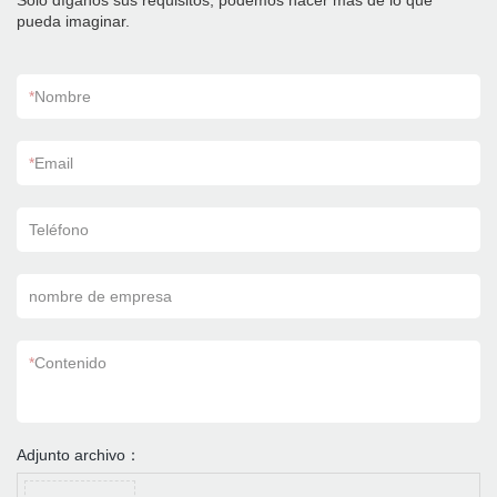
Sólo díganos sus requisitos, podemos hacer más de lo que
pueda imaginar.
*
Nombre
*
Email
Teléfono
nombre de empresa
*
Contenido
Adjunto archivo：