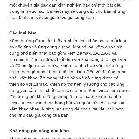
một chuyên gia dày dạn kinh nghiệm hay chỉ mới bắt đầu
trong lĩnh vực này, bài viết này sẽ cung cấp cho bạn những
hiểu biết sâu sắc có giá trị về gia công kẽm.
Các loại kẽm
Kẽm thường được tìm thấy ở nhiều loại khác nhau, mỗi loại
có đặc tính và ứng dụng cụ thể. Một số loại kẽm được sử
dụng phổ biến nhất bao gồm kẽm Zamak, ZA, ZA-8 và
zirconium. Zamak được biết đến với khả năng đúc tuyệt vời
và độ ổn định kích thước, khiến nó phù hợp với nhiều ứng
dụng, bao gồm phụ tùng ô tô, linh kiện điện và đồ đạc trong
nhà. Mặt khác, ZA mang lại độ bền và độ cứng được cải
thiện so với Zamak, khiến nó trở nên lý tưởng cho các ứng
dụng yêu cầu tính chất cơ học cao hơn. Kẽm zirconium được
đặc trưng bởi khả năng chống ăn mòn cao, khiến nó phù
hợp cho các ứng dụng hàng hải và ngoài trời. Hiểu các loại
kẽm khác nhau là rất quan trọng để chọn vật liệu phù hợp
cho nhu cầu gia công của bạn.
Khả năng gia công của kẽm
Khi nói đến gia công, kẽm mang lại khả năng gia công tuyệt