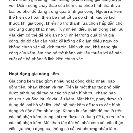
vời. Điểm nóng chảy thấp của kẽm cho phép hình thành và
loại bỏ phoi dễ dàng trong quá trình gia công. Ngoài ra, kẽm
thể hiện độ hoàn thiện bề mặt tốt và độ chính xác về kích
thước khi gia công, khiến nó trở thành lựa chọn hấp dẫn cho
các ứng dụng khác nhau. Tuy nhiên, điều quan trọng cần lưu
ý là kẽm có thể dễ bị giãn nở vì nhiệt trong quá trình gia
công, do đó cần cân nhắc kỹ lưỡng để giảm thiểu nguy cơ
không chính xác về kích thước. Nhìn chung, khả năng gia
công của kẽm làm cho nó trở thành vật liệu thuận lợi để sản
xuất các bộ phận và linh kiện chính xác.
Hoạt động gia công kẽm
Gia công kẽm bao gồm nhiều hoạt động khác nhau, bao
gồm tiện, phay, khoan và ren. Tiện là một thao tác phổ biến
được sử dụng để tạo ra các bộ phận hình trụ, chẳng hạn
như trục và ống lót, từ vật liệu kẽm. Mặt khác, phay được sử
dụng để loại bỏ vật liệu khỏi bề mặt kẽm để tạo ra các hình
dạng và đặc điểm phức tạp. Khoan là cần thiết để tạo lỗ trên
các bộ phận kẽm, trong khi ren được sử dụng để tạo ren trên
các bộ phận kẽm. Mỗi thao tác đòi hỏi phải xem xét cẩn thận
việc lựa chọn dụng cụ, thông số cắt và phương pháp làm