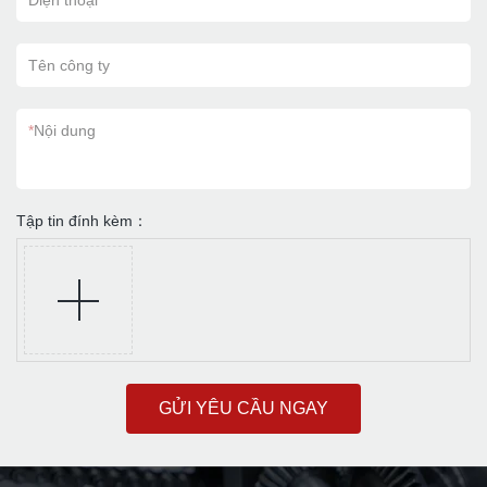
Điện thoại
Tên công ty
*
Nội dung
Tập tin đính kèm：
GỬI YÊU CẦU NGAY