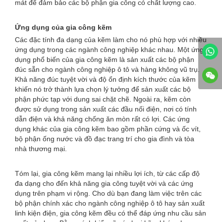
mát để đảm bảo các bộ phận gia công có chất lượng cao.
Ứng dụng của gia công kẽm
Các đặc tính đa dạng của kẽm làm cho nó phù hợp với nhiều
ứng dụng trong các ngành công nghiệp khác nhau. Một ứng
dụng phổ biến của gia công kẽm là sản xuất các bộ phận
đúc sẵn cho ngành công nghiệp ô tô và hàng không vũ trụ.
Khả năng đúc tuyệt vời và độ ổn định kích thước của kẽm
khiến nó trở thành lựa chọn lý tưởng để sản xuất các bộ
phận phức tạp với dung sai chặt chẽ. Ngoài ra, kẽm còn
được sử dụng trong sản xuất các đầu nối điện, nơi có tính
dẫn điện và khả năng chống ăn mòn rất có lợi. Các ứng
dụng khác của gia công kẽm bao gồm phần cứng và ốc vít,
bộ phận ống nước và đồ đạc trang trí cho gia đình và tòa
nhà thương mại.
Tóm lại, gia công kẽm mang lại nhiều lợi ích, từ các cấp độ
đa dạng cho đến khả năng gia công tuyệt vời và các ứng
dụng trên phạm vi rộng. Cho dù bạn đang làm việc trên các
bộ phận chính xác cho ngành công nghiệp ô tô hay sản xuất
linh kiện điện, gia công kẽm đều có thể đáp ứng nhu cầu sản