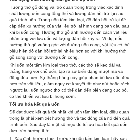
Hướng thớ gỗ đóng vai trò quan trọng trong việc xác định
chất lượng uốn cong tổng thể và lượng đàn hồi trở lại sau
quá trình uốn. Trong uốn tấm kim loại, độ đàn hồi trở lại đề
cập đến xu hướng của vật liệu trở lại hình dạng ban đầu sau
khi bị uốn cong. Hướng thớ gỗ ảnh hưởng đến cách vật liệu
phản ứng với lực uốn và lượng đàn hồi xảy ra. Ví dụ, nếu
hướng thớ gỗ vuông góc với đường uốn cong, vật liệu có thể
biểu hiện độ đàn hồi trở lại nhiều hơn so với khi hướng thớ
gỗ song song với đường uốn cong.
Khi uốn một tấm kim loại theo thớ, các thớ sẽ kéo dài và
thẳng hàng với chỗ uốn, tạo ra sự biến dạng mượt mà và
đồng đều hơn. Sự thẳng hàng này giúp phân bổ lực uốn đều
hơn trên vật liệu, giảm nguy cơ khuyết tật như nứt hoặc rách.
Ngược lại, uốn ngược thớ có thể dẫn đến biến dạng cục bộ,
có thể khiến vật liệu bị hỏng sớm.
Tối ưu hóa kết quả uốn
Để đạt được kết quả tốt nhất khi uốn tấm kim loại, điều quan
trọng là phải xem xét hướng thớ và tác động của nó đến quá
trình uốn. Sau đây là một số mẹo để tối ưu hóa kết quả uốn
dựa trên hướng thớ:
1. Xác định hướng thớ: Trước khi uốn tấm kim loại, hãy xác