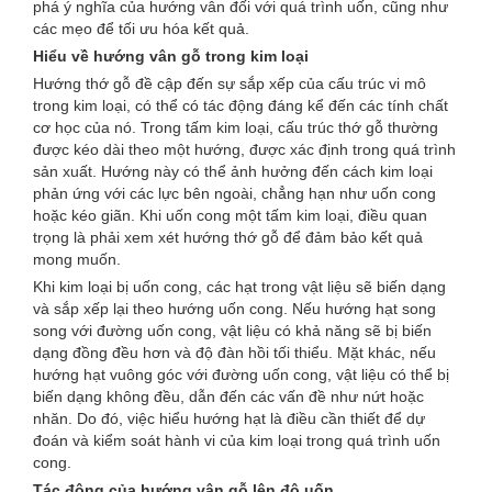
phá ý nghĩa của hướng vân đối với quá trình uốn, cũng như
các mẹo để tối ưu hóa kết quả.
Hiểu về hướng vân gỗ trong kim loại
Hướng thớ gỗ đề cập đến sự sắp xếp của cấu trúc vi mô
trong kim loại, có thể có tác động đáng kể đến các tính chất
cơ học của nó. Trong tấm kim loại, cấu trúc thớ gỗ thường
được kéo dài theo một hướng, được xác định trong quá trình
sản xuất. Hướng này có thể ảnh hưởng đến cách kim loại
phản ứng với các lực bên ngoài, chẳng hạn như uốn cong
hoặc kéo giãn. Khi uốn cong một tấm kim loại, điều quan
trọng là phải xem xét hướng thớ gỗ để đảm bảo kết quả
mong muốn.
Khi kim loại bị uốn cong, các hạt trong vật liệu sẽ biến dạng
và sắp xếp lại theo hướng uốn cong. Nếu hướng hạt song
song với đường uốn cong, vật liệu có khả năng sẽ bị biến
dạng đồng đều hơn và độ đàn hồi tối thiểu. Mặt khác, nếu
hướng hạt vuông góc với đường uốn cong, vật liệu có thể bị
biến dạng không đều, dẫn đến các vấn đề như nứt hoặc
nhăn. Do đó, việc hiểu hướng hạt là điều cần thiết để dự
đoán và kiểm soát hành vi của kim loại trong quá trình uốn
cong.
Tác động của hướng vân gỗ lên độ uốn