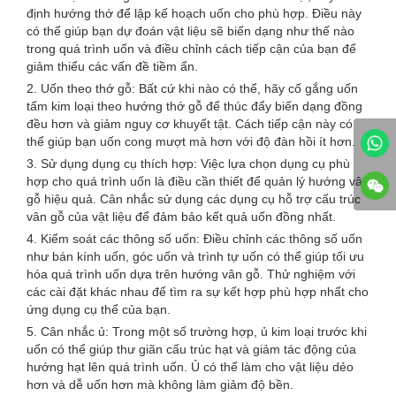
định hướng thớ để lập kế hoạch uốn cho phù hợp. Điều này
có thể giúp bạn dự đoán vật liệu sẽ biến dạng như thế nào
trong quá trình uốn và điều chỉnh cách tiếp cận của bạn để
giảm thiểu các vấn đề tiềm ẩn.
2. Uốn theo thớ gỗ: Bất cứ khi nào có thể, hãy cố gắng uốn
tấm kim loại theo hướng thớ gỗ để thúc đẩy biến dạng đồng
đều hơn và giảm nguy cơ khuyết tật. Cách tiếp cận này có
thể giúp bạn uốn cong mượt mà hơn với độ đàn hồi ít hơn.
3. Sử dụng dụng cụ thích hợp: Việc lựa chọn dụng cụ phù
hợp cho quá trình uốn là điều cần thiết để quản lý hướng vân
gỗ hiệu quả. Cân nhắc sử dụng các dụng cụ hỗ trợ cấu trúc
vân gỗ của vật liệu để đảm bảo kết quả uốn đồng nhất.
4. Kiểm soát các thông số uốn: Điều chỉnh các thông số uốn
như bán kính uốn, góc uốn và trình tự uốn có thể giúp tối ưu
hóa quá trình uốn dựa trên hướng vân gỗ. Thử nghiệm với
các cài đặt khác nhau để tìm ra sự kết hợp phù hợp nhất cho
ứng dụng cụ thể của bạn.
5. Cân nhắc ủ: Trong một số trường hợp, ủ kim loại trước khi
uốn có thể giúp thư giãn cấu trúc hạt và giảm tác động của
hướng hạt lên quá trình uốn. Ủ có thể làm cho vật liệu dẻo
hơn và dễ uốn hơn mà không làm giảm độ bền.