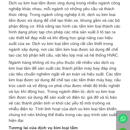
Dịch vụ kim loại tấm được ứng dụng trong nhiều ngành công
nghiệp khác nhau, mỗi ngành có những yêu cầu và thách
thức riêng. Trong ngành công nghiệp ô tô, dịch vụ kim loại
tấm được sử dụng để chế tạo thân xe, khung gầm và các bộ
phận động cơ. Khả năng tạo hình các tấm kim loại thành các
hình dạng phức tạp cho phép các nhà sản xuất ô tô tạo ra
các thiết kế đẹp mắt và khí động học giúp nâng cao hiệu
suất của xe. Dịch vụ kim loại tấm cũng rất cần thiết trong
ngành xây dựng, nơi các tấm kim loại được sử dụng để chế
tạo các bộ phận kết cấu, vật liệu lợp mái và hệ thống HVAC.
Ngành hàng không vũ trụ phụ thuộc rất nhiều vào dịch vụ
kim loại tấm để sản xuất các thành phần máy bay đáp ứng
các tiêu chuẩn nghiêm ngặt về an toàn và hiệu suất. Các tấm
kim loại được sử dụng để chế tạo các tấm thân máy bay, cấu
trúc cánh và vỏ động cơ phải chịu được nhiệt độ khắc nghiệt
và lực khí động học. Trong ngành điện tử, dịch vụ kim loại
tấm được sử dụng để sản xuất vỏ điện tử, giá đỡ và tủ bảo
vệ các thành phần tinh vi khỏi các yếu tố môi trường và
nhiễu điện từ. Tính linh hoạt của dịch vụ kim loại tấm khiến
chúng trở nên không thể thiếu trong các quy trình sản xuất
hiện đại.
Tương lai của dịch vụ kim loại tấm