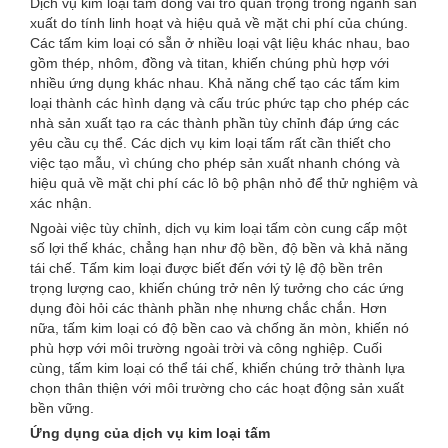
Dịch vụ kim loại tấm đóng vai trò quan trọng trong ngành sản
xuất do tính linh hoạt và hiệu quả về mặt chi phí của chúng.
Các tấm kim loại có sẵn ở nhiều loại vật liệu khác nhau, bao
gồm thép, nhôm, đồng và titan, khiến chúng phù hợp với
nhiều ứng dụng khác nhau. Khả năng chế tạo các tấm kim
loại thành các hình dạng và cấu trúc phức tạp cho phép các
nhà sản xuất tạo ra các thành phần tùy chỉnh đáp ứng các
yêu cầu cụ thể. Các dịch vụ kim loại tấm rất cần thiết cho
việc tạo mẫu, vì chúng cho phép sản xuất nhanh chóng và
hiệu quả về mặt chi phí các lô bộ phận nhỏ để thử nghiệm và
xác nhận.
Ngoài việc tùy chỉnh, dịch vụ kim loại tấm còn cung cấp một
số lợi thế khác, chẳng hạn như độ bền, độ bền và khả năng
tái chế. Tấm kim loại được biết đến với tỷ lệ độ bền trên
trọng lượng cao, khiến chúng trở nên lý tưởng cho các ứng
dụng đòi hỏi các thành phần nhẹ nhưng chắc chắn. Hơn
nữa, tấm kim loại có độ bền cao và chống ăn mòn, khiến nó
phù hợp với môi trường ngoài trời và công nghiệp. Cuối
cùng, tấm kim loại có thể tái chế, khiến chúng trở thành lựa
chọn thân thiện với môi trường cho các hoạt động sản xuất
bền vững.
Ứng dụng của dịch vụ kim loại tấm