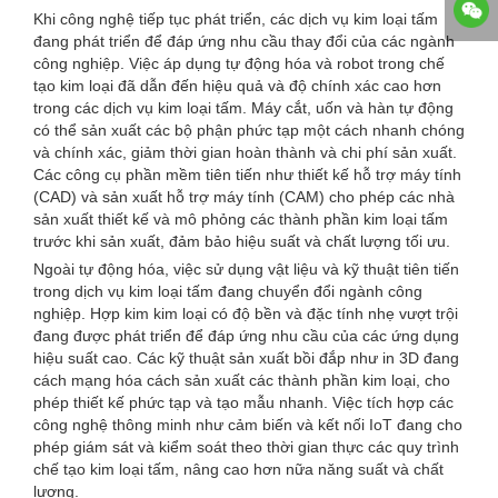
Khi công nghệ tiếp tục phát triển, các dịch vụ kim loại tấm
đang phát triển để đáp ứng nhu cầu thay đổi của các ngành
công nghiệp. Việc áp dụng tự động hóa và robot trong chế
tạo kim loại đã dẫn đến hiệu quả và độ chính xác cao hơn
trong các dịch vụ kim loại tấm. Máy cắt, uốn và hàn tự động
có thể sản xuất các bộ phận phức tạp một cách nhanh chóng
và chính xác, giảm thời gian hoàn thành và chi phí sản xuất.
Các công cụ phần mềm tiên tiến như thiết kế hỗ trợ máy tính
(CAD) và sản xuất hỗ trợ máy tính (CAM) cho phép các nhà
sản xuất thiết kế và mô phỏng các thành phần kim loại tấm
trước khi sản xuất, đảm bảo hiệu suất và chất lượng tối ưu.
Ngoài tự động hóa, việc sử dụng vật liệu và kỹ thuật tiên tiến
trong dịch vụ kim loại tấm đang chuyển đổi ngành công
nghiệp. Hợp kim kim loại có độ bền và đặc tính nhẹ vượt trội
đang được phát triển để đáp ứng nhu cầu của các ứng dụng
hiệu suất cao. Các kỹ thuật sản xuất bồi đắp như in 3D đang
cách mạng hóa cách sản xuất các thành phần kim loại, cho
phép thiết kế phức tạp và tạo mẫu nhanh. Việc tích hợp các
công nghệ thông minh như cảm biến và kết nối IoT đang cho
phép giám sát và kiểm soát theo thời gian thực các quy trình
chế tạo kim loại tấm, nâng cao hơn nữa năng suất và chất
lượng.