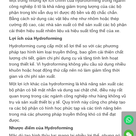
Một trong những lợi ích chính của hydroforming trong ngành
công nghiệp ô tô là khả năng giảm trọng lượng của các bộ
phận trong khi vẫn duy trì được độ bền và độ chắc chắn.
Bằng cách sử dụng các vật liệu nhẹ như nhôm hoặc thép
cường độ cao, các nhà sản xuất có thể sản xuất các bộ phận
cải thiện hiệu suất nhiên liệu và hiệu suất tổng thể của xe.
Lợi ích của Hydroforming
Hydroforming cung cấp một số lợi thế so với các phương
pháp tạo hình kim loại truyền thống, bao gồm cải thiện chất
lượng chi tiết, giảm chi phí dụng cụ và tăng tính linh hoạt
trong thiết kế. Vì hydroforming không yêu cầu sử dụng nhiều
khuôn hoặc hoạt động thứ cấp nên nó làm giảm tổng thời
gian và chi phí sản xuất.
Một lợi ích khác của hydroforming là khả năng sản xuất các
bộ phận có bề mặt nhẵn và dung sai chặt chẽ, điều này rất
quan trọng trong các ngành công nghiệp như hàng không vũ
trụ và sản xuất thiết bị y tế. Quy trình này cũng cho phép tạo
ra các bộ phận có hình học phức tạp và các tính năng bên
trong mà các phương pháp truyền thống khó có thể đạt
được.
Nhược điểm của Hydroforming
Mặc dù tạo hình thủy lực mang lại nhiều lợi thế, nhưng nó