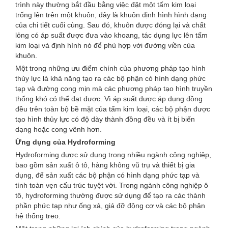
trình này thường bắt đầu bằng việc đặt một tấm kim loại
trống lên trên một khuôn, đây là khuôn định hình hình dạng
của chi tiết cuối cùng. Sau đó, khuôn được đóng lại và chất
lỏng có áp suất được đưa vào khoang, tác dụng lực lên tấm
kim loại và định hình nó để phù hợp với đường viền của
khuôn.
Một trong những ưu điểm chính của phương pháp tạo hình
thủy lực là khả năng tạo ra các bộ phận có hình dạng phức
tạp và đường cong mịn mà các phương pháp tạo hình truyền
thống khó có thể đạt được. Vì áp suất được áp dụng đồng
đều trên toàn bộ bề mặt của tấm kim loại, các bộ phận được
tạo hình thủy lực có độ dày thành đồng đều và ít bị biến
dạng hoặc cong vênh hơn.
Ứng dụng của Hydroforming
Hydroforming được sử dụng trong nhiều ngành công nghiệp,
bao gồm sản xuất ô tô, hàng không vũ trụ và thiết bị gia
dụng, để sản xuất các bộ phận có hình dạng phức tạp và
tính toàn vẹn cấu trúc tuyệt vời. Trong ngành công nghiệp ô
tô, hydroforming thường được sử dụng để tạo ra các thành
phần phức tạp như ống xả, giá đỡ động cơ và các bộ phận
hệ thống treo.