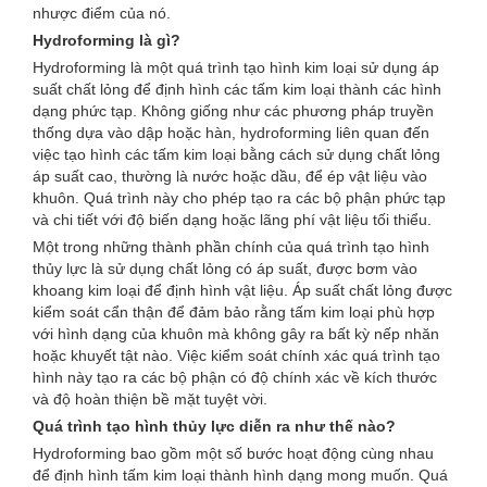
nhược điểm của nó.
Hydroforming là gì?
Hydroforming là một quá trình tạo hình kim loại sử dụng áp
suất chất lỏng để định hình các tấm kim loại thành các hình
dạng phức tạp. Không giống như các phương pháp truyền
thống dựa vào dập hoặc hàn, hydroforming liên quan đến
việc tạo hình các tấm kim loại bằng cách sử dụng chất lỏng
áp suất cao, thường là nước hoặc dầu, để ép vật liệu vào
khuôn. Quá trình này cho phép tạo ra các bộ phận phức tạp
và chi tiết với độ biến dạng hoặc lãng phí vật liệu tối thiểu.
Một trong những thành phần chính của quá trình tạo hình
thủy lực là sử dụng chất lỏng có áp suất, được bơm vào
khoang kim loại để định hình vật liệu. Áp suất chất lỏng được
kiểm soát cẩn thận để đảm bảo rằng tấm kim loại phù hợp
với hình dạng của khuôn mà không gây ra bất kỳ nếp nhăn
hoặc khuyết tật nào. Việc kiểm soát chính xác quá trình tạo
hình này tạo ra các bộ phận có độ chính xác về kích thước
và độ hoàn thiện bề mặt tuyệt vời.
Quá trình tạo hình thủy lực diễn ra như thế nào?
Hydroforming bao gồm một số bước hoạt động cùng nhau
để định hình tấm kim loại thành hình dạng mong muốn. Quá