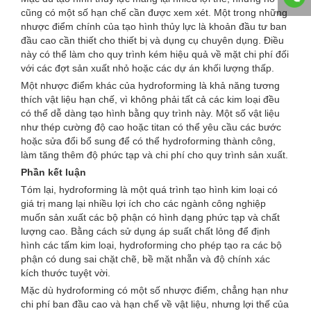
cũng có một số hạn chế cần được xem xét. Một trong những
nhược điểm chính của tạo hình thủy lực là khoản đầu tư ban
đầu cao cần thiết cho thiết bị và dụng cụ chuyên dụng. Điều
này có thể làm cho quy trình kém hiệu quả về mặt chi phí đối
với các đợt sản xuất nhỏ hoặc các dự án khối lượng thấp.
Một nhược điểm khác của hydroforming là khả năng tương
thích vật liệu hạn chế, vì không phải tất cả các kim loại đều
có thể dễ dàng tạo hình bằng quy trình này. Một số vật liệu
như thép cường độ cao hoặc titan có thể yêu cầu các bước
hoặc sửa đổi bổ sung để có thể hydroforming thành công,
làm tăng thêm độ phức tạp và chi phí cho quy trình sản xuất.
Phần kết luận
Tóm lại, hydroforming là một quá trình tạo hình kim loại có
giá trị mang lại nhiều lợi ích cho các ngành công nghiệp
muốn sản xuất các bộ phận có hình dạng phức tạp và chất
lượng cao. Bằng cách sử dụng áp suất chất lỏng để định
hình các tấm kim loại, hydroforming cho phép tạo ra các bộ
phận có dung sai chặt chẽ, bề mặt nhẵn và độ chính xác
kích thước tuyệt vời.
Mặc dù hydroforming có một số nhược điểm, chẳng hạn như
chi phí ban đầu cao và hạn chế về vật liệu, nhưng lợi thế của