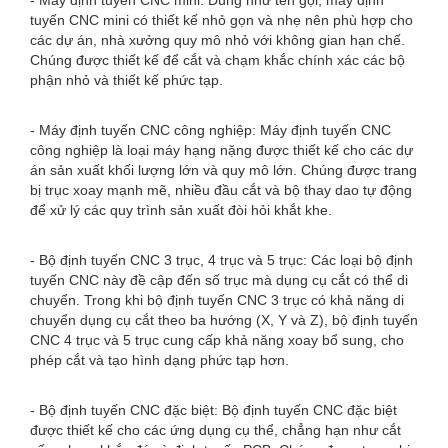
- Máy định tuyến CNC mini: Đúng như tên gọi, máy định
tuyến CNC mini có thiết kế nhỏ gọn và nhẹ nên phù hợp cho
các dự án, nhà xưởng quy mô nhỏ với không gian hạn chế.
Chúng được thiết kế để cắt và chạm khắc chính xác các bộ
phận nhỏ và thiết kế phức tạp.
- Máy định tuyến CNC công nghiệp: Máy định tuyến CNC
công nghiệp là loại máy hạng nặng được thiết kế cho các dự
án sản xuất khối lượng lớn và quy mô lớn. Chúng được trang
bị trục xoay mạnh mẽ, nhiều đầu cắt và bộ thay dao tự động
để xử lý các quy trình sản xuất đòi hỏi khắt khe.
- Bộ định tuyến CNC 3 trục, 4 trục và 5 trục: Các loại bộ định
tuyến CNC này đề cập đến số trục mà dụng cụ cắt có thể di
chuyển. Trong khi bộ định tuyến CNC 3 trục có khả năng di
chuyển dụng cụ cắt theo ba hướng (X, Y và Z), bộ định tuyến
CNC 4 trục và 5 trục cung cấp khả năng xoay bổ sung, cho
phép cắt và tạo hình dạng phức tạp hơn.
- Bộ định tuyến CNC đặc biệt: Bộ định tuyến CNC đặc biệt
được thiết kế cho các ứng dụng cụ thể, chẳng hạn như cắt