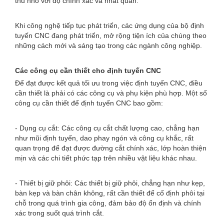
thu nhỏ với độ chính xác và nhất quán.
Khi công nghệ tiếp tục phát triển, các ứng dụng của bộ định
tuyến CNC đang phát triển, mở rộng tiện ích của chúng theo
những cách mới và sáng tạo trong các ngành công nghiệp.
Các công cụ cần thiết cho định tuyến CNC
Để đạt được kết quả tối ưu trong việc định tuyến CNC, điều
cần thiết là phải có các công cụ và phụ kiện phù hợp. Một số
công cụ cần thiết để định tuyến CNC bao gồm:
- Dụng cụ cắt: Các công cụ cắt chất lượng cao, chẳng hạn
như mũi định tuyến, dao phay ngón và công cụ khắc, rất
quan trọng để đạt được đường cắt chính xác, lớp hoàn thiện
mịn và các chi tiết phức tạp trên nhiều vật liệu khác nhau.
- Thiết bị giữ phôi: Các thiết bị giữ phôi, chẳng hạn như kẹp,
bàn kẹp và bàn chân không, rất cần thiết để cố định phôi tại
chỗ trong quá trình gia công, đảm bảo độ ổn định và chính
xác trong suốt quá trình cắt.