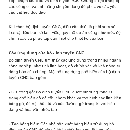
xốp, chạm khắc đá và định tuyến PCB. Chúng được trang bị
các công cụ và tính năng chuyên dụng để phục vụ các yêu
cầu vật liệu độc đáo.
Khi chọn bộ định tuyến CNC, điều cần thiết là phải xem xét
loại vật liệu bạn sẽ làm việc, quy mô dự án cũng như mức độ
chính xác và phức tạp cần thiết cho thiết kế của bạn.
Các ứng dụng của bộ định tuyến CNC
Bộ định tuyến CNC tìm thấy các ứng dụng trong nhiều ngành
công nghiệp, nhờ tính linh hoạt, độ chính xác và khả năng tự
động hóa của chúng. Một số ứng dụng phổ biến của bộ định
tuyến CNC bao gồm:
- Gia công gỗ: Bộ định tuyến CNC được sử dụng rộng rãi
trong chế biến gỗ để cắt, chạm khắc và tạo hình các linh kiện
bằng gỗ, đồ nội thất, tủ và các đường gờ trang trí với kiểu
dáng và hoa văn phức tạp.
- Tạo bảng hiệu: Các nhà sản xuất bảng hiệu sử dụng bộ
định tuyến CNC để cắt và khắc chữ, logo và đồ họa trên