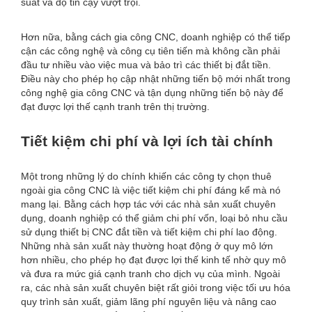
suất và độ tin cậy vượt trội.
Hơn nữa, bằng cách gia công CNC, doanh nghiệp có thể tiếp
cận các công nghệ và công cụ tiên tiến mà không cần phải
đầu tư nhiều vào việc mua và bảo trì các thiết bị đắt tiền.
Điều này cho phép họ cập nhật những tiến bộ mới nhất trong
công nghệ gia công CNC và tận dụng những tiến bộ này để
đạt được lợi thế cạnh tranh trên thị trường.
Tiết kiệm chi phí và lợi ích tài chính
Một trong những lý do chính khiến các công ty chọn thuê
ngoài gia công CNC là việc tiết kiệm chi phí đáng kể mà nó
mang lại. Bằng cách hợp tác với các nhà sản xuất chuyên
dụng, doanh nghiệp có thể giảm chi phí vốn, loại bỏ nhu cầu
sử dụng thiết bị CNC đắt tiền và tiết kiệm chi phí lao động.
Những nhà sản xuất này thường hoạt động ở quy mô lớn
hơn nhiều, cho phép họ đạt được lợi thế kinh tế nhờ quy mô
và đưa ra mức giá cạnh tranh cho dịch vụ của mình. Ngoài
ra, các nhà sản xuất chuyên biệt rất giỏi trong việc tối ưu hóa
quy trình sản xuất, giảm lãng phí nguyên liệu và nâng cao