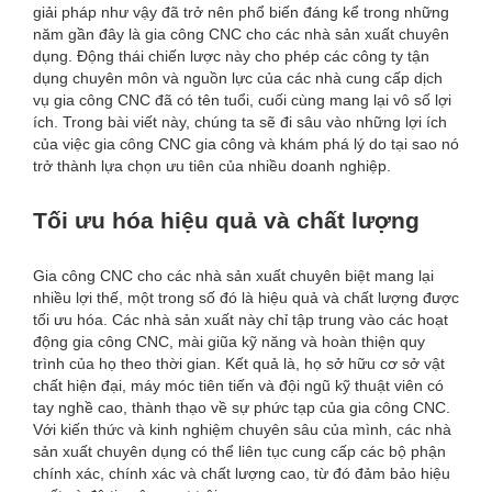
giải pháp như vậy đã trở nên phổ biến đáng kể trong những
năm gần đây là gia công CNC cho các nhà sản xuất chuyên
dụng. Động thái chiến lược này cho phép các công ty tận
dụng chuyên môn và nguồn lực của các nhà cung cấp dịch
vụ gia công CNC đã có tên tuổi, cuối cùng mang lại vô số lợi
ích. Trong bài viết này, chúng ta sẽ đi sâu vào những lợi ích
của việc gia công CNC gia công và khám phá lý do tại sao nó
trở thành lựa chọn ưu tiên của nhiều doanh nghiệp.
Tối ưu hóa hiệu quả và chất lượng
Gia công CNC cho các nhà sản xuất chuyên biệt mang lại
nhiều lợi thế, một trong số đó là hiệu quả và chất lượng được
tối ưu hóa. Các nhà sản xuất này chỉ tập trung vào các hoạt
động gia công CNC, mài giũa kỹ năng và hoàn thiện quy
trình của họ theo thời gian. Kết quả là, họ sở hữu cơ sở vật
chất hiện đại, máy móc tiên tiến và đội ngũ kỹ thuật viên có
tay nghề cao, thành thạo về sự phức tạp của gia công CNC.
Với kiến ​​thức và kinh nghiệm chuyên sâu của mình, các nhà
sản xuất chuyên dụng có thể liên tục cung cấp các bộ phận
chính xác, chính xác và chất lượng cao, từ đó đảm bảo hiệu