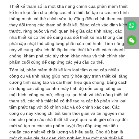
Thiết kế tham số là một khả năng chính của phần mềm thiết
kế kim loại tấm cho phép các nhà thiết kế tạo ra các mô hình
thông minh, có thể chỉnh sửa, tự động điều chỉnh theo các
thay đổi trong các tham số thiết kế. Bằng cách xác định kích
thước, ràng buộc và mối quan hệ giữa các tính năng, các
nhà thiết kế có thể dễ dàng sửa đổi thiết kế mà không cần
phải cập nhật thủ công từng phần của mô hình. Tính năng
này vô cùng hữu ích để lặp lại các thiết kế một cách nhanh
chóng, khám phá các tùy chọn khác nhau và tinh chỉnh sản
phẩm cuối cùng để đáp ứng các yêu cầu cụ thể.
Tóm lại, phần mềm thiết kế kim loại tấm cung cấp nhiều
công cụ và tính năng giúp hợp lý hóa quy trình thiết kế, tăng
cường tính sáng tạo và cải thiện hiệu quả chung. Bằng cách
sử dụng các công cụ như máy tính độ uốn cong, công cụ
mặt bích, công cụ mở, công cụ tạo hình và khả năng thiết kế
tham số, các nhà thiết kế có thể tạo ra các bộ phận kim loại
tấm phức tạp với độ chính xác và độ chính xác cao. Các
công cụ này không chỉ tiết kiệm thời gian và tài nguyên mà
còn cho phép các nhà thiết kế vượt qua ranh giới của sự đổi
mới và tạo ra các sản phẩm tuyệt đẹp đáp ứng các tiêu
chuẩn cao nhất về chất lượng và hiệu suất. Cho dù bạn là
một chuyên gia dày dạn kinh nghiệm hay một nhà thiết kế