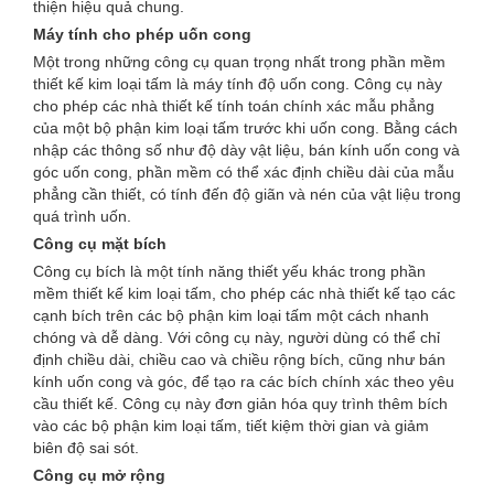
thiện hiệu quả chung.
Máy tính cho phép uốn cong
Một trong những công cụ quan trọng nhất trong phần mềm
thiết kế kim loại tấm là máy tính độ uốn cong. Công cụ này
cho phép các nhà thiết kế tính toán chính xác mẫu phẳng
của một bộ phận kim loại tấm trước khi uốn cong. Bằng cách
nhập các thông số như độ dày vật liệu, bán kính uốn cong và
góc uốn cong, phần mềm có thể xác định chiều dài của mẫu
phẳng cần thiết, có tính đến độ giãn và nén của vật liệu trong
quá trình uốn.
Công cụ mặt bích
Công cụ bích là một tính năng thiết yếu khác trong phần
mềm thiết kế kim loại tấm, cho phép các nhà thiết kế tạo các
cạnh bích trên các bộ phận kim loại tấm một cách nhanh
chóng và dễ dàng. Với công cụ này, người dùng có thể chỉ
định chiều dài, chiều cao và chiều rộng bích, cũng như bán
kính uốn cong và góc, để tạo ra các bích chính xác theo yêu
cầu thiết kế. Công cụ này đơn giản hóa quy trình thêm bích
vào các bộ phận kim loại tấm, tiết kiệm thời gian và giảm
biên độ sai sót.
Công cụ mở rộng