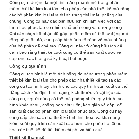
Công cụ mở rộng là một tính năng mạnh mẽ trong phần
mềm thiết kế kim loại tấm cho phép các nhà thiết kế mở rộng
các bộ phận kim loại tấm thành trạng thái mẫu phẳng của
chúng. Công cụ này đặc biệt hữu ích khi làm việc với các
hình học phức tạp có nhiều chỗ uốn cong và đường cong.
Chỉ cần chọn bộ phận đã gấp, phần mềm có thể tự động mở
rộng bộ phận đó, cung cấp hình ảnh rõ ràng về mẫu phẳng
của bộ phận để chế tạo. Công cụ này vô cùng hữu ích để
đảm bảo rằng thiết kế cuối cùng có thể sản xuất được và
đáp ứng các thông số kỹ thuật bắt buộc.
Công cụ tạo hình
Công cụ tạo hình là một tính năng đa năng trong phần mềm
thiết kế kim loại tấm cho phép các nhà thiết kế tạo ra các
công cụ tạo hình tùy chỉnh cho các quy trình sản xuất cụ thể.
Bằng cách xác định hình dạng, kích thước và vật liệu của
công cụ, người dùng có thể mô phỏng nhiều quy trình tạo
hình khác nhau, chẳng hạn như uốn, kéo giãn và dập, để
sản xuất các bộ phận kim loại tấm phức tạp. Công cụ này
cung cấp cho các nhà thiết kế tính linh hoạt và khả năng
kiểm soát quy trình sản xuất cao hơn, cho phép họ tối ưu
hóa các thiết kế để tiết kiệm chi phí và hiệu quả.
Thiết kế tham số