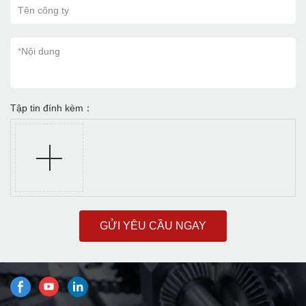
Tên công ty
*
Nội dung
Tập tin đính kèm：
GỬI YÊU CẦU NGAY