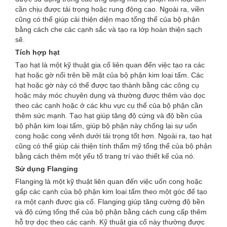
cần chịu được tải trọng hoặc rung động cao. Ngoài ra, viền
cũng có thể giúp cải thiện diện mạo tổng thể của bộ phận
bằng cách che các cạnh sắc và tạo ra lớp hoàn thiện sạch
sẽ.
Tích hợp hạt
Tạo hạt là một kỹ thuật gia cố liên quan đến việc tạo ra các
hạt hoặc gờ nổi trên bề mặt của bộ phận kim loại tấm. Các
hạt hoặc gờ này có thể được tạo thành bằng các công cụ
hoặc máy móc chuyên dụng và thường được thêm vào dọc
theo các cạnh hoặc ở các khu vực cụ thể của bộ phận cần
thêm sức mạnh. Tạo hạt giúp tăng độ cứng và độ bền của
bộ phận kim loại tấm, giúp bộ phận này chống lại sự uốn
cong hoặc cong vênh dưới tải trọng tốt hơn. Ngoài ra, tạo hạt
cũng có thể giúp cải thiện tính thẩm mỹ tổng thể của bộ phận
bằng cách thêm một yếu tố trang trí vào thiết kế của nó.
Sử dụng Flanging
Flanging là một kỹ thuật liên quan đến việc uốn cong hoặc
gấp các cạnh của bộ phận kim loại tấm theo một góc để tạo
ra một cạnh được gia cố. Flanging giúp tăng cường độ bền
và độ cứng tổng thể của bộ phận bằng cách cung cấp thêm
hỗ trợ dọc theo các cạnh. Kỹ thuật gia cố này thường được