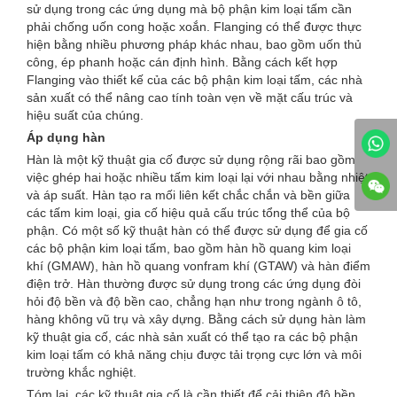
sử dụng trong các ứng dụng mà bộ phận kim loại tấm cần
phải chống uốn cong hoặc xoắn. ​​Flanging có thể được thực
hiện bằng nhiều phương pháp khác nhau, bao gồm uốn thủ
công, ép phanh hoặc cán định hình. Bằng cách kết hợp
Flanging vào thiết kế của các bộ phận kim loại tấm, các nhà
sản xuất có thể nâng cao tính toàn vẹn về mặt cấu trúc và
hiệu suất của chúng.
Áp dụng hàn
Hàn là một kỹ thuật gia cố được sử dụng rộng rãi bao gồm
việc ghép hai hoặc nhiều tấm kim loại lại với nhau bằng nhiệt
và áp suất. Hàn tạo ra mối liên kết chắc chắn và bền giữa
các tấm kim loại, gia cố hiệu quả cấu trúc tổng thể của bộ
phận. Có một số kỹ thuật hàn có thể được sử dụng để gia cố
các bộ phận kim loại tấm, bao gồm hàn hồ quang kim loại
khí (GMAW), hàn hồ quang vonfram khí (GTAW) và hàn điểm
điện trở. Hàn thường được sử dụng trong các ứng dụng đòi
hỏi độ bền và độ bền cao, chẳng hạn như trong ngành ô tô,
hàng không vũ trụ và xây dựng. Bằng cách sử dụng hàn làm
kỹ thuật gia cố, các nhà sản xuất có thể tạo ra các bộ phận
kim loại tấm có khả năng chịu được tải trọng cực lớn và môi
trường khắc nghiệt.
Tóm lại, các kỹ thuật gia cố là cần thiết để cải thiện độ bền