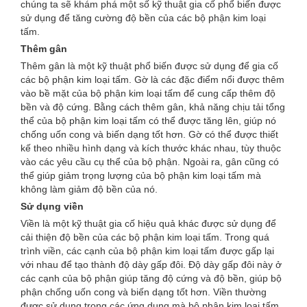
chúng ta sẽ khám phá một số kỹ thuật gia cố phổ biến được
sử dụng để tăng cường độ bền của các bộ phận kim loại
tấm.
Thêm gân
Thêm gân là một kỹ thuật phổ biến được sử dụng để gia cố
các bộ phận kim loại tấm. Gờ là các đặc điểm nổi được thêm
vào bề mặt của bộ phận kim loại tấm để cung cấp thêm độ
bền và độ cứng. Bằng cách thêm gân, khả năng chịu tải tổng
thể của bộ phận kim loại tấm có thể được tăng lên, giúp nó
chống uốn cong và biến dạng tốt hơn. Gờ có thể được thiết
kế theo nhiều hình dạng và kích thước khác nhau, tùy thuộc
vào các yêu cầu cụ thể của bộ phận. Ngoài ra, gân cũng có
thể giúp giảm trọng lượng của bộ phận kim loại tấm mà
không làm giảm độ bền của nó.
Sử dụng viền
Viền là một kỹ thuật gia cố hiệu quả khác được sử dụng để
cải thiện độ bền của các bộ phận kim loại tấm. Trong quá
trình viền, các cạnh của bộ phận kim loại tấm được gấp lại
với nhau để tạo thành độ dày gấp đôi. Độ dày gấp đôi này ở
các cạnh của bộ phận giúp tăng độ cứng và độ bền, giúp bộ
phận chống uốn cong và biến dạng tốt hơn. Viền thường
được sử dụng trong các ứng dụng mà bộ phận kim loại tấm