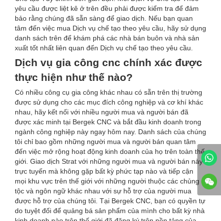
yêu cầu được liệt kê ở trên đều phải được kiểm tra để đảm
bảo rằng chúng đã sẵn sàng để giao dịch. Nếu bạn quan
tâm đến việc mua Dịch vụ chế tạo theo yêu cầu, hãy sử dụng
danh sách trên để khám phá các nhà bán buôn và nhà sản
xuất tốt nhất liên quan đến Dịch vụ chế tạo theo yêu cầu.
Dịch vụ gia công cnc chính xác được
thực hiện như thế nào?
Có nhiều công cụ gia công khác nhau có sẵn trên thị trường
được sử dụng cho các mục đích công nghiệp và cơ khí khác
nhau, hãy kết nối với nhiều người mua và người bán đã
được xác minh tại Bergek CNC và bắt đầu kinh doanh trong
ngành công nghiệp này ngay hôm nay. Danh sách của chúng
tôi chỉ bao gồm những người mua và người bán quan tâm
đến việc mở rộng hoạt động kinh doanh của họ trên toàn thế
giới. Giao dịch Strat với những người mua và người bán này
trực tuyến mà không gặp bất kỳ phức tạp nào và tiếp cận
mọi khu vực trên thế giới với những người thuộc các chủng
tộc và ngôn ngữ khác nhau với sự hỗ trợ của người mua
được hỗ trợ của chúng tôi. Tại Bergek CNC, bạn có quyền tự
do tuyệt đối để quảng bá sản phẩm của mình cho bất kỳ nhà
kinh doanh nào trên thế giới đã đăng ký trên nền tảng của