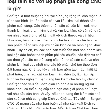
loại tấm so với Bộ phận gia công CNC
là gì?
Chế tạo là một thuật ngữ được sử dụng rộng rãi cho một quá
trình tạo hình, khuôn hoặc cắt, vật liệu kim loại thành sản
phẩm cuối cùng. Các thành phần sẵn có của kim loại, như
thanh kim loại, thanh kim loại và kim loại tấm, có sẵn rộng rãi
với nhiều loại thông số kỹ thuật về kích thước và vật liệu.
Hơn nữa, hầu hết các cửa hàng chế tạo có thể chế tạo các
sản phẩm bằng kim loại với nhiều kích cỡ và hình dạng khác
nhau. Tuy nhiên, khi các nhà sản xuất cần một sản phẩm kim
loại độc đáo hoặc thành phần phi tiêu chuẩn, các dịch vụ chế
tạo theo yêu cầu có thể cung cấp hỗ trợ cả sản xuất và sản
phẩm kim loại duy nhất cho các bộ phận chế tạo theo đơn
đặt hàng này. Chế tạo tùy chỉnh bao gồm tạo mẫu, thiết kế,
phát triển, chế tạo, cắt kim loại, hàn, điện tử, lắp ráp, lập
trình và thử nghiệm. Bạn đang tìm kiếm chế tạo tùy chỉnh?
Chế tạo theo yêu cầu đơn giản có nghĩa là những người
khác nhau có thể cung cấp cho bạn các giải pháp phù hợp
với nhu cầu của bạn. Vì vậy, nếu bạn đang tìm kiếm các nhà
sản xuất và nhà cung cấp Dịch vụ Chế tạo Tùy chỉnh, Bergek
CNC sẽ mang các nhà bán buôn và nhà sản xuất Dịch vụ
Chế tạo Tùy chỉnh đến gần bạn. Mỗi Dịch vụ Chế tạo Theo