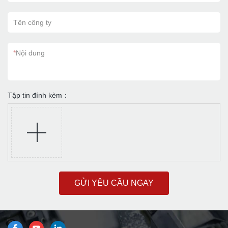
Tên công ty
*
Nội dung
Tập tin đính kèm：
GỬI YÊU CẦU NGAY