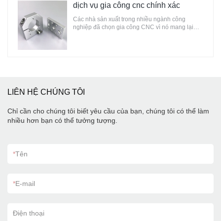
hiệu quả về chi phí cho bất kỳ bộ phận nào.
dịch vụ gia công cnc chính xác
Chúng tôi cung cấp nhiều loại vật liệu kim loại
Các nhà sản xuất trong nhiều ngành công
tấm, bao gồm nhôm, đồng, thép và thép không
nghiệp đã chọn gia công CNC vì nó mang lại
gỉ, cũng như các dịch vụ lắp ráp như lắp đặt
khả năng sản xuất hiệu quả, thuận tiện và chính
chèn PEM, dịch vụ hàn và hoàn thiện.
xác, lý tưởng để sản xuất số lượng lớn các mặt
hàng thường được sản xuất bằng máy mài, bộ
định tuyến, máy tiện trung tâm hoặc máy định
hình.
LIÊN HỆ CHÚNG TÔI
Chỉ cần cho chúng tôi biết yêu cầu của bạn, chúng tôi có thể làm
nhiều hơn bạn có thể tưởng tượng.
*
Tên
*
E-mail
Điện thoại