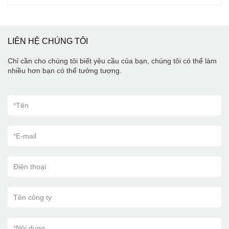
chúng tôi cung cấp giải pháp nhanh chóng và
hiệu quả về chi phí cho bất kỳ bộ phận nào.
Chúng tôi cung cấp nhiều loại vật liệu kim loại
tấm, bao gồm nhôm, đồng, thép và thép không
gỉ, cũng như các dịch vụ lắp ráp như lắp đặt
LIÊN HỆ CHÚNG TÔI
chèn PEM, dịch vụ hàn và hoàn thiện.
Chỉ cần cho chúng tôi biết yêu cầu của bạn, chúng tôi có thể làm
nhiều hơn bạn có thể tưởng tượng.
*
Tên
*
E-mail
Điện thoại
Tên công ty
*
Nội dung