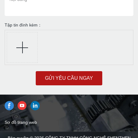
Tập tin đính kèm：
GỬI YÊU CẦU NGAY
Sơ đồ trang web