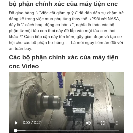
bộ phận chính xác của máy tiện cnc
Đã giao hàng. \ "Việc cắt giảm quỹ \" đã dẫn đến sự chậm trễ
đáng kể trong việc mua phụ tùng thay thế. \ "Đối với NASA,
đây là \" cách hoạt động cơ bản \ ", nghĩa là tháo các bộ
phận từ một tàu con thoi này để lắp vào một tàu con thoi
khác. \" Cách tiếp cận này tốn kém, gây gián đoạn và tạo cơ
hội cho các bộ phận hư hỏng. . . Là mối nguy tiềm ẩn đối với
an toàn bay.
Các bộ phận chính xác của máy tiện
cnc Video