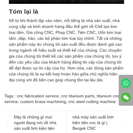
Tóm lại là
Kể từ khi thành lập vào năm, nổi tiếng là nhà sản xuất, nhà
cung cấp và kinh doanh hàng đầu thế giới về Chế tạo kim
loại tấm, Gia công CNC, Phay CNC, Tiện CNC, Uốn kim loại
tấm, dập, hàn, các bộ phận kim loại tùy chỉnh. Tất cả những
sản phẩm này do chúng tôi sản xuất đều được đánh giá cao
trong ngành về hiệu suất và thiết kế của chúng. Các chuyên
gia của chúng tôi thiết kế các sản phẩm của chúng tôi, lưu ý
đến các yêu cầu của khách hàng đáng tin cậy của chúng tôi
để đạt được sự tin cậy của họ. Hơn nữa, các dòng sản phẩm
của chúng tôi là sự kết hợp hoàn hảo giữa chủ nghĩa hiện
đại cùng với độ bền cao giúp chúng tồn tại lâu dài.
Tags.:
cnc fabrication service
,
cnc titanium parts
,
titanium cnc
service
,
custom brass machining
,
cnc steel cutting machine
Đây là những gì mọi
nhà máy sản xuất linh
người đang nói về nhà
kiện tiện cnc là gì |
sản xuất linh kiện tiện
Bergek CNC