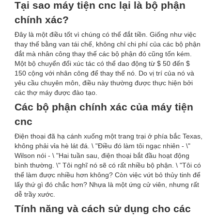
Tại sao máy tiện cnc lại là bộ phận
chính xác?
Đây là một điều tốt vì chúng có thể đắt tiền. Giống như việc
thay thế bằng van tái chế, không chỉ chi phí của các bộ phận
đắt mà nhân công thay thế các bộ phận đó cũng tốn kém.
Một bộ chuyển đổi xúc tác có thể dao động từ $ 50 đến $
150 cộng với nhân công để thay thế nó. Do vị trí của nó và
yêu cầu chuyên môn, điều này thường được thực hiện bởi
các thợ máy được đào tạo.
Các bộ phận chính xác của máy tiện
cnc
Điện thoại đã hạ cánh xuống một trang trại ở phía bắc Texas,
không phải vỉa hè lát đá. \ "Điều đó làm tôi ngạc nhiên - \"
Wilson nói - \ "Hai tuần sau, điện thoại bắt đầu hoạt động
bình thường. \" Tôi nghĩ nó sẽ có rất nhiều bộ phận. \ "Tôi có
thể làm được nhiều hơn không? Còn việc vứt bỏ thủy tinh để
lấy thứ gì đó chắc hơn? Nhựa là một ứng cử viên, nhưng rất
dễ trầy xước.
Tính năng và cách sử dụng cho các