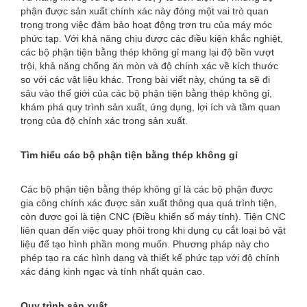
phận được sản xuất chính xác này đóng một vai trò quan
trọng trong việc đảm bảo hoạt động trơn tru của máy móc
phức tạp. Với khả năng chịu được các điều kiện khắc nghiệt,
các bộ phận tiện bằng thép không gỉ mang lại độ bền vượt
trội, khả năng chống ăn mòn và độ chính xác về kích thước
so với các vật liệu khác. Trong bài viết này, chúng ta sẽ đi
sâu vào thế giới của các bộ phận tiện bằng thép không gỉ,
khám phá quy trình sản xuất, ứng dụng, lợi ích và tầm quan
trọng của độ chính xác trong sản xuất.
Tìm hiểu các bộ phận tiện bằng thép không gỉ
Các bộ phận tiện bằng thép không gỉ là các bộ phận được
gia công chính xác được sản xuất thông qua quá trình tiện,
còn được gọi là tiện CNC (Điều khiển số máy tính). Tiện CNC
liên quan đến việc quay phôi trong khi dụng cụ cắt loại bỏ vật
liệu để tạo hình phần mong muốn. Phương pháp này cho
phép tạo ra các hình dạng và thiết kế phức tạp với độ chính
xác đáng kinh ngạc và tính nhất quán cao.
Quy trình sản xuất