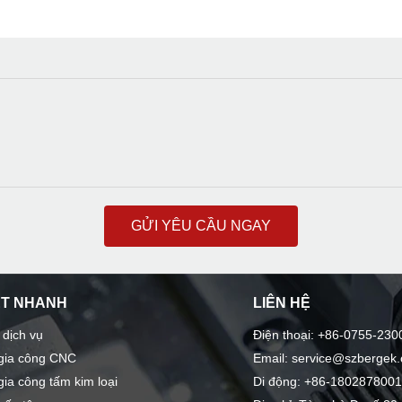
GỬI YÊU CẦU NGAY
ẾT NHANH
LIÊN HỆ
 dịch vụ
Điện thoại: +86-0755-230
 gia công CNC
Email: service@szbergek
gia công tấm kim loại
Di động: +86-180287800