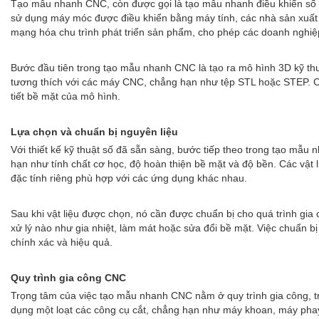
Tạo mẫu nhanh CNC, còn được gọi là tạo mẫu nhanh điều khiển số b
sử dụng máy móc được điều khiển bằng máy tính, các nhà sản xuất có
mạng hóa chu trình phát triển sản phẩm, cho phép các doanh nghiệp 
Bước đầu tiên trong tạo mẫu nhanh CNC là tạo ra mô hình 3D kỹ thu
tương thích với các máy CNC, chẳng hạn như tệp STL hoặc STEP. Cá
tiết bề mặt của mô hình.
Lựa chọn và chuẩn bị nguyên liệu
Với thiết kế kỹ thuật số đã sẵn sàng, bước tiếp theo trong tạo mẫu
hạn như tính chất cơ học, độ hoàn thiện bề mặt và độ bền. Các vật 
đặc tính riêng phù hợp với các ứng dụng khác nhau.
Sau khi vật liệu được chọn, nó cần được chuẩn bị cho quá trình gia 
xử lý nào như gia nhiệt, làm mát hoặc sửa đổi bề mặt. Việc chuẩn
chính xác và hiệu quả.
Quy trình gia công CNC
Trọng tâm của việc tạo mẫu nhanh CNC nằm ở quy trình gia công, t
dụng một loạt các công cụ cắt, chẳng hạn như máy khoan, máy phay c