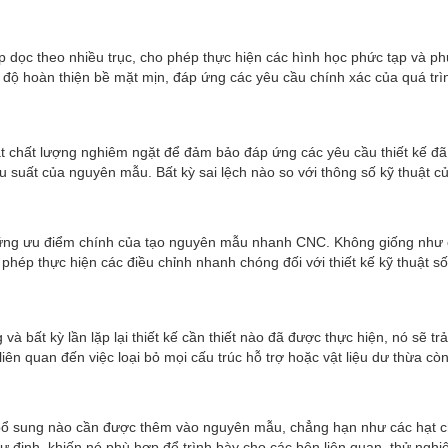
dọc theo nhiều trục, cho phép thực hiện các hình học phức tạp và phứ
 độ hoàn thiện bề mặt mịn, đáp ứng các yêu cầu chính xác của quá trìn
t chất lượng nghiêm ngặt để đảm bảo đáp ứng các yêu cầu thiết kế đã 
suất của nguyên mẫu. Bất kỳ sai lệch nào so với thông số kỹ thuật của
ững ưu điểm chính của tạo nguyên mẫu nhanh CNC. Không giống như các
hép thực hiện các điều chỉnh nhanh chóng đối với thiết kế kỹ thuật số
à bất kỳ lần lặp lại thiết kế cần thiết nào đã được thực hiện, nó sẽ t
ên quan đến việc loại bỏ mọi cấu trúc hỗ trợ hoặc vật liệu dư thừa cò
t bổ sung nào cần được thêm vào nguyên mẫu, chẳng hạn như các hạt c
ịnh, khiến nó phù hợp để trình bày cho các bên liên quan, thử nghiệm