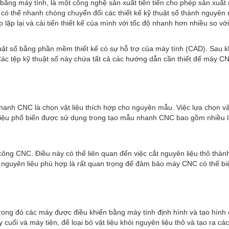
ằng máy tính, là một công nghệ sản xuất tiên tiến cho phép sản xuấ
 thể nhanh chóng chuyển đổi các thiết kế kỹ thuật số thành nguyên mẫu
lặp lại và cải tiến thiết kế của mình với tốc độ nhanh hơn nhiều so v
ật số bằng phần mềm thiết kế có sự hỗ trợ của máy tính (CAD). Sau kh
c tệp kỹ thuật số này chứa tất cả các hướng dẫn cần thiết để máy CNC
 nhanh CNC là chọn vật liệu thích hợp cho nguyên mẫu. Việc lựa chọn 
liệu phổ biến được sử dụng trong tạo mẫu nhanh CNC bao gồm nhiều loạ
công CNC. Điều này có thể liên quan đến việc cắt nguyên liệu thô thàn
 bị nguyên liệu phù hợp là rất quan trọng để đảm bảo máy CNC có thể
rong đó các máy được điều khiển bằng máy tính định hình và tạo hình 
uối và máy tiện, để loại bỏ vật liệu khỏi nguyên liệu thô và tạo ra cá