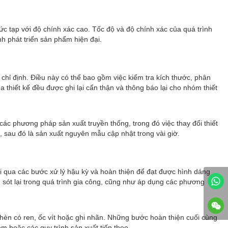
c tạp với độ chính xác cao. Tốc độ và độ chính xác của quá trình
h phát triển sản phẩm hiện đại.
chỉ định. Điều này có thể bao gồm việc kiểm tra kích thước, phân
 thiết kế đều được ghi lại cẩn thận và thông báo lại cho nhóm thiết
 phương pháp sản xuất truyền thống, trong đó việc thay đổi thiết
, sau đó là sản xuất nguyên mẫu cập nhật trong vài giờ.
rải qua các bước xử lý hậu kỳ và hoàn thiện để đạt được hình dáng
n sót lại trong quá trình gia công, cũng như áp dụng các phương
hèn có ren, ốc vít hoặc ghi nhãn. Những bước hoàn thiện cuối cùng
 hoặc các quy trình sản xuất tiếp theo.