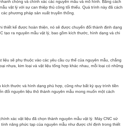
t nhanh chóng và chính xác các nguyên mẫu và mô hình. Bằng cách
 vật lý với sự can thiệp thủ công tối thiểu. Quá trình này đã cách
ới các phương pháp sản xuất truyền thống.
i thiết kế được hoàn thiện, nó sẽ được chuyển đổi thành định dạng
 tạo ra nguyên mẫu vật lý, bao gồm kích thước, hình dạng và chi
vật liệu sẽ phụ thuộc vào các yêu cầu cụ thể của nguyên mẫu, chẳng
i nhựa, kim loại và vật liệu tổng hợp khác nhau, mỗi loại có những
h kích thước và hình dạng phù hợp, cũng như bất kỳ quy trình tiền
 biến đổi nguyên liệu thô thành nguyên mẫu mong muốn một cách
chính xác vật liệu đã chọn thành nguyên mẫu vật lý. Máy CNC sử
c tính năng phức tạp của nguyên mẫu như được chỉ định trong thiết