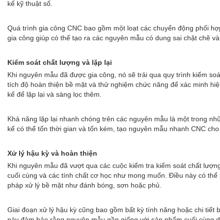
kế kỹ thuật số.
Quá trình gia công CNC bao gồm một loạt các chuyển động phối hợp 
gia công giúp có thể tạo ra các nguyên mẫu có dung sai chặt chẽ và
Kiểm soát chất lượng và lặp lại
Khi nguyên mẫu đã được gia công, nó sẽ trải qua quy trình kiểm soá
tích độ hoàn thiện bề mặt và thử nghiệm chức năng để xác minh hiệu 
kế để lặp lại và sàng lọc thêm.
Khả năng lặp lại nhanh chóng trên các nguyên mẫu là một trong nh
kế có thể tốn thời gian và tốn kém, tạo nguyên mẫu nhanh CNC cho p
Xử lý hậu kỳ và hoàn thiện
Khi nguyên mẫu đã vượt qua các cuộc kiểm tra kiểm soát chất lượng v
cuối cùng và các tính chất cơ học như mong muốn. Điều này có thể li
pháp xử lý bề mặt như đánh bóng, sơn hoặc phủ.
Giai đoạn xử lý hậu kỳ cũng bao gồm bất kỳ tính năng hoặc chi tiế
này đảm bảo rằng nguyên mẫu gần giống với sản phẩm cuối cùng dự đ