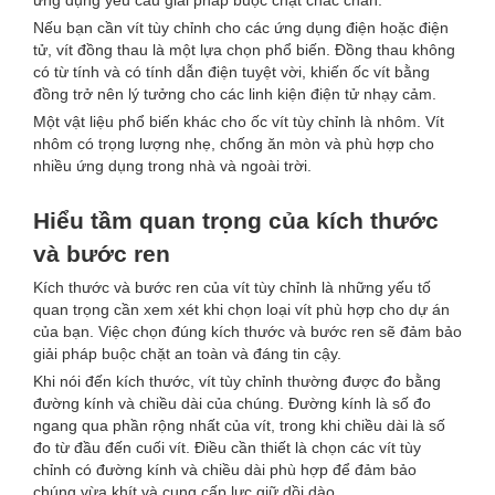
ứng dụng yêu cầu giải pháp buộc chặt chắc chắn.
Nếu bạn cần vít tùy chỉnh cho các ứng dụng điện hoặc điện
tử, vít đồng thau là một lựa chọn phổ biến. Đồng thau không
có từ tính và có tính dẫn điện tuyệt vời, khiến ốc vít bằng
đồng trở nên lý tưởng cho các linh kiện điện tử nhạy cảm.
Một vật liệu phổ biến khác cho ốc vít tùy chỉnh là nhôm. Vít
nhôm có trọng lượng nhẹ, chống ăn mòn và phù hợp cho
nhiều ứng dụng trong nhà và ngoài trời.
Hiểu tầm quan trọng của kích thước
và bước ren
Kích thước và bước ren của vít tùy chỉnh là những yếu tố
quan trọng cần xem xét khi chọn loại vít phù hợp cho dự án
của bạn. Việc chọn đúng kích thước và bước ren sẽ đảm bảo
giải pháp buộc chặt an toàn và đáng tin cậy.
Khi nói đến kích thước, vít tùy chỉnh thường được đo bằng
đường kính và chiều dài của chúng. Đường kính là số đo
ngang qua phần rộng nhất của vít, trong khi chiều dài là số
đo từ đầu đến cuối vít. Điều cần thiết là chọn các vít tùy
chỉnh có đường kính và chiều dài phù hợp để đảm bảo
chúng vừa khít và cung cấp lực giữ dồi dào.