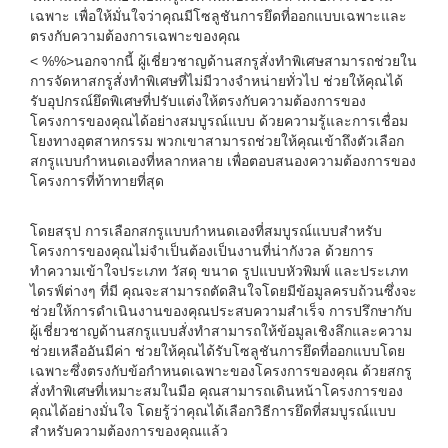
เฉพาะ เพื่อให้มั่นใจว่าคุณมีโซลูชันการยึดที่ออกแบบเฉพาะและ
ตรงกับความต้องการเฉพาะของคุณ
< %%>นอกจากนี้ ผู้เชี่ยวชาญด้านสกรูสั่งทำพิเศษสามารถช่วยใน
การจัดหาสกรูสั่งทำพิเศษที่ไม่มีวางจำหน่ายทั่วไป ช่วยให้คุณได้
รับอุปกรณ์ยึดพิเศษที่ปรับแต่งให้ตรงกับความต้องการของ
โครงการของคุณได้อย่างสมบูรณ์แบบ ด้วยความรู้และการเชื่อม
โยงทางอุตสาหกรรม พวกเขาสามารถช่วยให้คุณเข้าถึงตัวเลือก
สกรูแบบกำหนดเองที่หลากหลาย เพื่อตอบสนองความต้องการของ
โครงการที่ท้าทายที่สุด
โดยสรุป การเลือกสกรูแบบกำหนดเองที่สมบูรณ์แบบสำหรับ
โครงการของคุณไม่จำเป็นต้องเป็นงานที่น่ากังวล ด้วยการ
ทำความเข้าใจประเภท วัสดุ ขนาด รูปแบบหัวพิมพ์ และประเภท
ไดรฟ์ต่างๆ ที่มี คุณจะสามารถตัดสินใจโดยมีข้อมูลครบถ้วนซึ่งจะ
ช่วยให้การดำเนินงานของคุณประสบความสำเร็จ การปรึกษากับ
ผู้เชี่ยวชาญด้านสกรูแบบสั่งทำสามารถให้ข้อมูลเชิงลึกและความ
ช่วยเหลืออันมีค่า ช่วยให้คุณได้รับโซลูชันการยึดที่ออกแบบโดย
เฉพาะซึ่งตรงกับข้อกำหนดเฉพาะของโครงการของคุณ ด้วยสกรู
สั่งทำพิเศษที่เหมาะสมในมือ คุณสามารถเดินหน้าโครงการของ
คุณได้อย่างมั่นใจ โดยรู้ว่าคุณได้เลือกวิธีการยึดที่สมบูรณ์แบบ
สำหรับความต้องการของคุณแล้ว