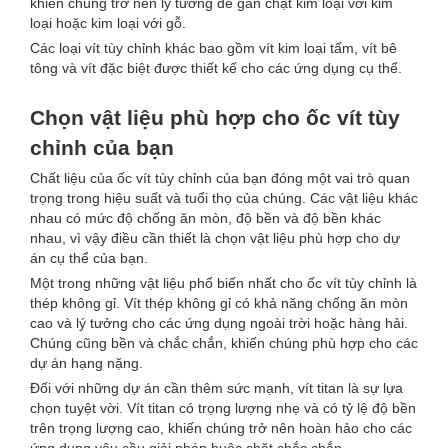
khiến chúng trở nên lý tưởng để gắn chặt kim loại với kim
loại hoặc kim loại với gỗ.
Các loại vít tùy chỉnh khác bao gồm vít kim loại tấm, vít bê
tông và vít đặc biệt được thiết kế cho các ứng dụng cụ thể.
Chọn vật liệu phù hợp cho ốc vít tùy
chỉnh của bạn
Chất liệu của ốc vít tùy chỉnh của bạn đóng một vai trò quan
trọng trong hiệu suất và tuổi thọ của chúng. Các vật liệu khác
nhau có mức độ chống ăn mòn, độ bền và độ bền khác
nhau, vì vậy điều cần thiết là chọn vật liệu phù hợp cho dự
án cụ thể của bạn.
Một trong những vật liệu phổ biến nhất cho ốc vít tùy chỉnh là
thép không gỉ. Vít thép không gỉ có khả năng chống ăn mòn
cao và lý tưởng cho các ứng dụng ngoài trời hoặc hàng hải.
Chúng cũng bền và chắc chắn, khiến chúng phù hợp cho các
dự án hạng nặng.
Đối với những dự án cần thêm sức mạnh, vít titan là sự lựa
chọn tuyệt vời. Vít titan có trọng lượng nhẹ và có tỷ lệ độ bền
trên trọng lượng cao, khiến chúng trở nên hoàn hảo cho các