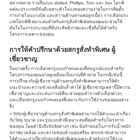
หลากหลาย รวมถึงแบบ slotted, Phillips, Torx และ hex ไดรฟ์
แต่ละประเภทมีข้อดีเฉพาะตัวในแง่ของความง่ายในการติดตั้ง
การถ่ายโอนแรงบิด และความต้านทานต่อลูกเบี้ยว การเลือกประ
เภทไดรฟ์ที่เหมาะสมสำหรับสกรูสั่งทำพิเศษของคุณจะช่วยให้
มั่นใจในการประกอบที่มีประสิทธิภาพและเชื่อถือได้สำหรับ
โครงการเฉพาะของคุณ
การให้คำปรึกษาด้วยสกรูสั่งทำพิเศษ ผู้
เชี่ยวชาญ
ในบางครั้ง การเลือกสกรูแบบกำหนดเองที่สมบูรณ์แบบสำหรับ
โครงการของคุณอาจดูเหมือนเป็นงานที่ท้าทาย ในกรณีเช่นนี้
การปรึกษากับผู้เชี่ยวชาญด้านสกรูสั่งทำพิเศษสามารถให้คำ
แนะนำและความช่วยเหลืออันล้ำค่าได้ ผู้เชี่ยวชาญเหล่านี้มีความ
เชี่ยวชาญและประสบการณ์ที่จะช่วยคุณสำรวจตัวเลือกต่างๆ
และเลือกสกรูแบบกำหนดเองที่เหมาะกับการใช้งานของคุณอย่าง
ยิ่ง
< %%>ผู้เชี่ยวชาญด้านสกรูสั่งทำพิเศษสามารถให้คำแนะนำเกี่ยว
กับวัสดุ ขนาด และรูปแบบหัวที่เหมาะสมที่สุดสำหรับโครงการ
ของคุณ โดยคำนึงถึงปัจจัยต่างๆ เช่น ข้อกำหนดในการรับน้ำหนัก
สภาพแวดล้อม และความชอบด้านสุนทรียะ พวกเขายังสามารถ
ให้คำแนะนำเกี่ยวกับสกรูสั่งทำพิเศษเฉพาะสำหรับการใช้งาน