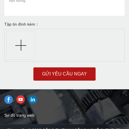
*
Nội dung
Tập tin đính kèm：
GỬI YÊU CẦU NGAY
Sơ đồ trang web