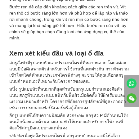
Bước ren đề cập đến khoảng cách giữa các ren trên vít. Vít
ren thô có bước răng lớn hơn và phù hợp để lắp ráp và tháo
rời nhanh chóng, trong khi vít ren mịn có bước răng nhỏ hơn
và mang lại khả năng giữ tốt hơn. Hiểu bước ren của vít tùy
chỉnh sẽ giúp bạn chọn đúng loại cho ứng dụng cụ thể của
mình.
Xem xét kiểu đầu và loại ổ đĩa
สกรูสั่งทำมีรูปแบบหัวและประเภทไดรฟ์ที่หลากหลาย โดยแต่ละ
แบบมีข้อดีเฉพาะตัวสำหรับการใช้งานที่แตกต่างกัน การทำความ
เข้าใจสไตล์หัวและประเภทไดรฟ์ต่างๆ จะช่วยให้คุณเลือกสกรู
แบบกำหนดเองที่เหมาะกับโครงการของคุณ
หนึ่ง รูปแบบหัวที่พบมากที่สุดสำหรับสกรูแบบกำหนดเองคือหัว
แบน สกรูหัวแบนจะแนบสนิทกับพื้นผิวเมื่อติดตั้ง ให้ผิวเรียบและ
เงางาม เหมาะสำหรับโครงการที่ต้องการรูปลักษณ์ที่ดูสะอาดตา
เช่น การประกอบเฟอร์นิเจอร์หรือตู้เก็บของ
อีกรูปแบบที่ได้รับความนิยมคือ หัวกระทะ สกรูหัว P มีด้านบนโค้ง
มนเล็กน้อยและด้านล่างแบน ทำให้เหมาะสำหรับการใช้งานที่
ต้องใช้สกรูยึดแบบบางแต่มั่นคง
<% %>เมื่อพูดถึงประเภทไดรฟ์ สกรูแบบกำหนดเองมีให้เลือก