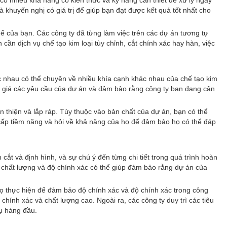
 nhiều khả năng có kiến ​​thức và kỹ năng cần thiết để xử lý ngay
 khuyến nghị có giá trị để giúp bạn đạt được kết quả tốt nhất cho
ể của bạn. Các công ty đã từng làm việc trên các dự án tương tự
n dịch vụ chế tạo kim loại tùy chỉnh, cắt chính xác hay hàn, việc
ác nhau có thể chuyên về nhiều khía cạnh khác nhau của chế tạo kim
h giá các yêu cầu của dự án và đảm bảo rằng công ty bạn đang cân
àn thiện và lắp ráp. Tùy thuộc vào bản chất của dự án, bạn có thể
cấp tiềm năng và hỏi về khả năng của họ để đảm bảo họ có thể đáp
 cắt và định hình, và sự chú ý đến từng chi tiết trong quá trình hoàn
n chất lượng và độ chính xác có thể giúp đảm bảo rằng dự án của
họ thực hiện để đảm bảo độ chính xác và độ chính xác trong công
chính xác và chất lượng cao. Ngoài ra, các công ty duy trì các tiêu
ụ hàng đầu.