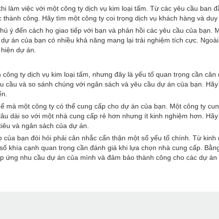
 khi làm việc với một công ty dịch vụ kim loại tấm. Từ các yêu cầu ban
ác thành công. Hãy tìm một công ty coi trọng dịch vụ khách hàng và duy 
hú ý đến cách họ giao tiếp với bạn và phản hồi các yêu cầu của bạn. M
dự án của bạn có nhiều khả năng mang lại trải nghiệm tích cực. Ngoài 
 hiện dự án.
n công ty dịch vụ kim loại tấm, nhưng đây là yếu tố quan trọng cần câ
êu cầu và so sánh chúng với ngân sách và yêu cầu dự án của bạn. Hãy 
ến.
g thể mà một công ty có thể cung cấp cho dự án của bạn. Một công ty cu
ề lâu dài so với một nhà cung cấp rẻ hơn nhưng ít kinh nghiệm hơn. Hãy 
tiêu và ngân sách của dự án.
ệp của bạn đòi hỏi phải cân nhắc cẩn thận một số yếu tố chính. Từ kin
một số khía cạnh quan trọng cần đánh giá khi lựa chọn nhà cung cấp. Bằ
 đáp ứng nhu cầu dự án của mình và đảm bảo thành công cho các dự án 