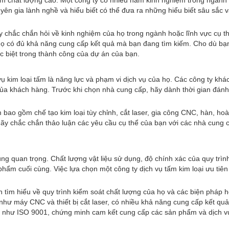
m chất lượng cao. Một công ty có nhiều năm kinh nghiệm trong ngành có
ên gia lành nghề và hiểu biết có thể đưa ra những hiểu biết sâu sắc và
y chắc chắn hỏi về kinh nghiệm của họ trong ngành hoặc lĩnh vực cụ th
ọ có đủ khả năng cung cấp kết quả mà bạn đang tìm kiếm. Cho dù bạn cầ
 biệt trong thành công của dự án của bạn.
vụ kim loại tấm là năng lực và phạm vi dịch vụ của họ. Các công ty kh
của khách hàng. Trước khi chọn nhà cung cấp, hãy dành thời gian đán
m bao gồm chế tạo kim loại tùy chỉnh, cắt laser, gia công CNC, hàn, ho
ãy chắc chắn thảo luận các yêu cầu cụ thể của bạn với các nhà cung 
ùng quan trọng. Chất lượng vật liệu sử dụng, độ chính xác của quy trình
phẩm cuối cùng. Việc lựa chọn một công ty dịch vụ tấm kim loại ưu tiê
n tìm hiểu về quy trình kiểm soát chất lượng của họ và các biện pháp 
như máy CNC và thiết bị cắt laser, có nhiều khả năng cung cấp kết quả 
 như ISO 9001, chứng minh cam kết cung cấp các sản phẩm và dịch v