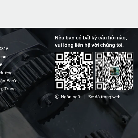
Nếu bạn có bất kỳ câu hỏi nào,
vui lòng liên hệ với chúng tôi.
0316
.com
16
0 đường
uận Bao'a,
, Trung
Ngôn ngữ
Sơ đồ trang web