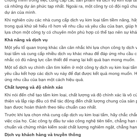
chứng minh trong việc cung cấp các sản phẩm và dịch vụ kim loại tấ
cả những dự án phức tạp nhất. Ngoài ra, một công ty có đội ngũ chuy
dự án của mình.
Khi nghiên cứu các nhà cung cấp dịch vụ kim loại tấm tiềm năng, hã
trong quá khứ sẽ hiểu rõ hơn về nhu cầu và yêu cầu của bạn, giúp h
lựa chọn một công ty có chuyên môn phù hợp có thể tạo nên sự khác
Khả năng và dịch vụ
Một yếu tố quan trọng khác cần cân nhắc khi lựa chọn công ty dịch 
loại tấm và cung cấp nhiều dịch vụ khác nhau để đáp ứng nhu cầu 
nhắc có đủ năng lực cần thiết để mang lại kết quả bạn mong muốn.
Một số dịch vụ chính cần tìm kiếm ở một công ty dịch vụ kim loại tấ
yêu cầu kết hợp các dịch vụ này để đạt được kết quả mong muốn. H
ứng nhu cầu của bạn một cách hiệu quả.
Chất lượng và độ chính xác
Khi nói đến chế tạo tấm kim loại, chất lượng và độ chính xác là vô c
thiện và lắp ráp đều có thể tác động đến chất lượng chung của sản 
bạn được hoàn thành theo tiêu chuẩn cao nhất.
Trước khi lựa chọn nhà cung cấp dịch vụ kim loại tấm, hãy chắc chắ
việc của họ. Các công ty đầu tư vào công nghệ tiên tiến, chẳng hạn 
chuẩn và chứng nhận kiểm soát chất lượng nghiêm ngặt, chẳng hạn
Dịch vụ khách hàng và truyền thông