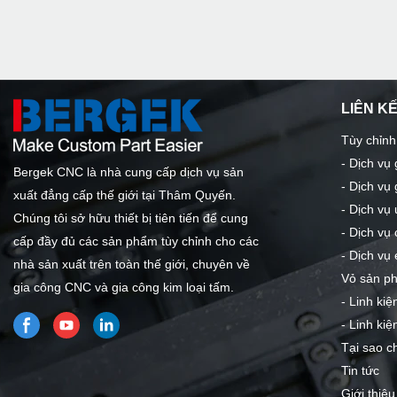
LIÊN K
Tùy chỉnh
-
Dịch vụ
Bergek CNC là nhà cung cấp dịch vụ sản
-
Dịch vụ 
xuất đẳng cấp thế giới tại Thâm Quyến.
-
Dịch vụ 
Chúng tôi sở hữu thiết bị tiên tiến để cung
-
Dịch vụ 
cấp đầy đủ các sản phẩm tùy chỉnh cho các
-
Dịch vụ 
nhà sản xuất trên toàn thế giới, chuyên về
Vỏ sản p
gia công CNC và gia công kim loại tấm.
-
Linh kiệ
-
Linh ki
Tại sao c
Tin tức
Giới thiệu