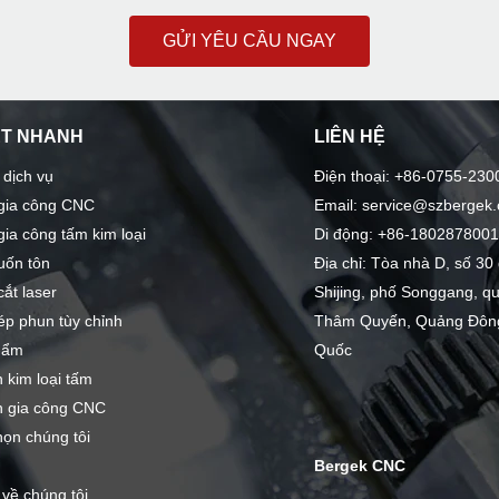
GỬI YÊU CẦU NGAY
ẾT NHANH
LIÊN HỆ
 dịch vụ
Điện thoại: +86-0755-230
 gia công CNC
Email: service@szbergek
gia công tấm kim loại
Di động: +86-180287800
uốn tôn
Địa chỉ: Tòa nhà D, số 3
cắt laser
Shijing, phố Songgang, q
ép phun tùy chỉnh
Thâm Quyến, Quảng Đông
hẩm
Quốc
n kim loại tấm
ện gia công CNC
họn chúng tôi
Bergek CNC
 về chúng tôi