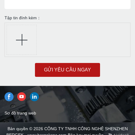
Tập tin đính kèm：
GỬI YÊU CẦU NGAY
Sơ đồ trang web
Bản quyền © 2026 CÔNG TY TNHH CÔNG NGHỆ SHENZHEN
BERGEK - www.bergekcnc.com Bảo lưu mọi quyền.