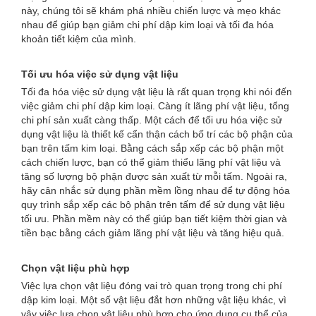
này, chúng tôi sẽ khám phá nhiều chiến lược và mẹo khác
nhau để giúp bạn giảm chi phí dập kim loại và tối đa hóa
khoản tiết kiệm của mình.
Tối ưu hóa việc sử dụng vật liệu
Tối đa hóa việc sử dụng vật liệu là rất quan trọng khi nói đến
việc giảm chi phí dập kim loại. Càng ít lãng phí vật liệu, tổng
chi phí sản xuất càng thấp. Một cách để tối ưu hóa việc sử
dụng vật liệu là thiết kế cẩn thận cách bố trí các bộ phận của
bạn trên tấm kim loại. Bằng cách sắp xếp các bộ phận một
cách chiến lược, bạn có thể giảm thiểu lãng phí vật liệu và
tăng số lượng bộ phận được sản xuất từ ​​mỗi tấm. Ngoài ra,
hãy cân nhắc sử dụng phần mềm lồng nhau để tự động hóa
quy trình sắp xếp các bộ phận trên tấm để sử dụng vật liệu
tối ưu. Phần mềm này có thể giúp bạn tiết kiệm thời gian và
tiền bạc bằng cách giảm lãng phí vật liệu và tăng hiệu quả.
Chọn vật liệu phù hợp
Việc lựa chọn vật liệu đóng vai trò quan trọng trong chi phí
dập kim loại. Một số vật liệu đắt hơn những vật liệu khác, vì
vậy việc lựa chọn vật liệu phù hợp cho ứng dụng cụ thể của