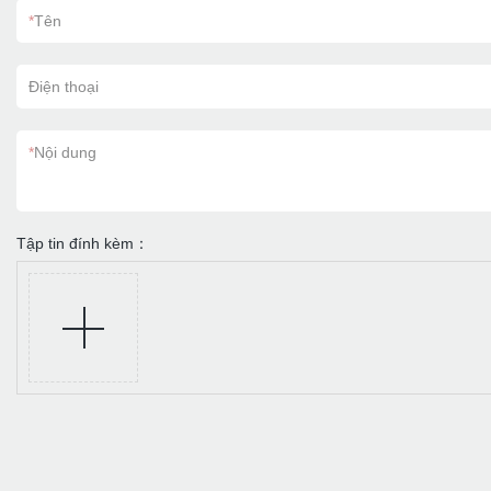
*
Tên
Điện thoại
*
Nội dung
Tập tin đính kèm：