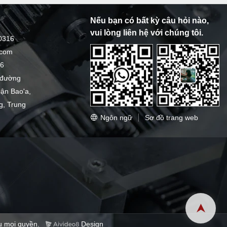
Nếu bạn có bất kỳ câu hỏi nào,
vui lòng liên hệ với chúng tôi.
0316
.com
16
0 đường
uận Bao'a,
, Trung
Ngôn ngữ
Sơ đồ trang web
mọi quyền.
Design