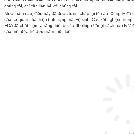
cho khách hàng trên toàn thế giới. Khách hàng muốn biết thêm về 
chúng tôi, chỉ cần liên hệ với chúng tôi.
Mười năm sau, điều này đã được tranh chấp tại tòa án. Công ty đã 
của cơ quan phát hiện tình trạng mất vệ sinh. Các xét nghiệm tron
FDA đã phát hiện ra rằng thiết bị của Shelhigh \ "một cách hợp lý \"
của một đứa trẻ dưới năm tuổi. tuổi.