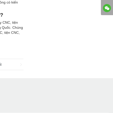
g có kiến ​​
c?
y CNC, tiện
ung Quốc. Chúng
NC, tiện CNC,
t