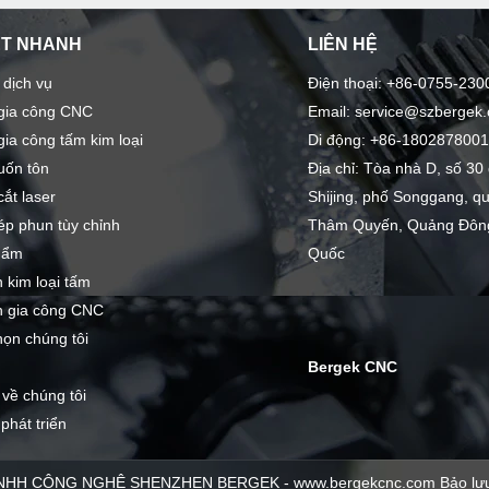
ẾT NHANH
LIÊN HỆ
 dịch vụ
Điện thoại: +86-0755-230
 gia công CNC
Email: service@szbergek
gia công tấm kim loại
Di động: +86-180287800
uốn tôn
Địa chỉ: Tòa nhà D, số 3
cắt laser
Shijing, phố Songgang, q
ép phun tùy chỉnh
Thâm Quyến, Quảng Đông
hẩm
Quốc
n kim loại tấm
ện gia công CNC
họn chúng tôi
Bergek CNC
 về chúng tôi
phát triển
NHH CÔNG NGHỆ SHENZHEN BERGEK - www.bergekcnc.com Bảo lưu 