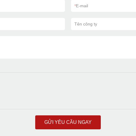
*
E-mail
Tên công ty
GỬI YÊU CẦU NGAY