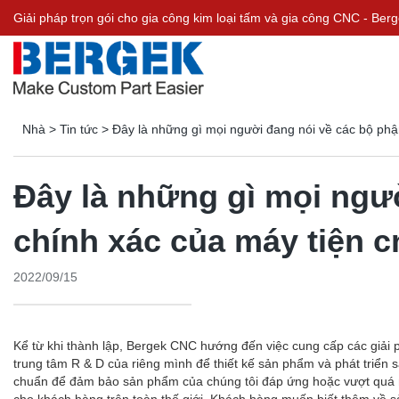
Giải pháp trọn gói cho gia công kim loại tấm và gia công CNC - Be
Nhà
>
Tin tức
>
Đây là những gì mọi người đang nói về các bộ phậ
Đây là những gì mọi ngư
chính xác của máy tiện c
2022/09/15
Kể từ khi thành lập, Bergek CNC hướng đến việc cung cấp các giải p
trung tâm R & D của riêng mình để thiết kế sản phẩm và phát triển 
chuẩn để đảm bảo sản phẩm của chúng tôi đáp ứng hoặc vượt quá m