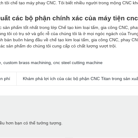
h tôi chế tạo máy phay CNC. Tôi biết nhiều người trong mộng CNC khôn
xuất các bộ phận chính xác của máy tiện cn
c sản phẩm tốt nhất trong lớp Chế tạo kim loại tấm, gia công CNC, pha
húng tôi có trụ sở và gốc rễ của chúng tôi là ở mọi ngóc ngách của Tr
doanh bán buôn hàng đầu về chế tạo kim loại tấm, gia công CNC, phay C
 Các sản phẩm do chúng tôi cung cấp có chất lượng vượt trội.
e
,
custom brass machining
,
cnc steel cutting machine
n phí
Khám phá lợi ích của các bộ phận CNC Titan trong sản xuấ
hiều hơn bạn có thể tưởng tượng.