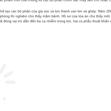
sản phẩm mới của chúng tôi các bộ phận chính xác máy tiện cnc hoặc c
chế tạo các bộ phận của gia súc và lợn thành van tim và ghép. Năm 200
g phòng thí nghiệm cho thấy mầm bệnh. Hồ sơ của tòa án cho thấy một 
 đã đóng vai trò dẫn đến ba ca nhiễm trùng tim, hai ca phẫu thuật khẩn 