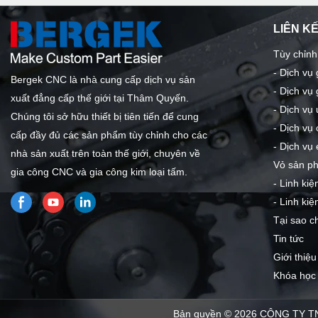
LIÊN K
Tùy chỉnh
-
Dịch vụ
Bergek CNC là nhà cung cấp dịch vụ sản
-
Dịch vụ 
xuất đẳng cấp thế giới tại Thâm Quyến.
-
Dịch vụ 
Chúng tôi sở hữu thiết bị tiên tiến để cung
-
Dịch vụ 
cấp đầy đủ các sản phẩm tùy chỉnh cho các
-
Dịch vụ 
nhà sản xuất trên toàn thế giới, chuyên về
Vỏ sản p
gia công CNC và gia công kim loại tấm.
-
Linh kiệ
-
Linh ki
Tại sao c
Tin tức
Giới thiệu
Khóa học 
Bản quyền © 2026 CÔNG TY T