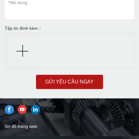
*
Nội dung
Tập tin đính kèm：
GỬI YÊU CẦU NGAY
Sơ đồ trang web