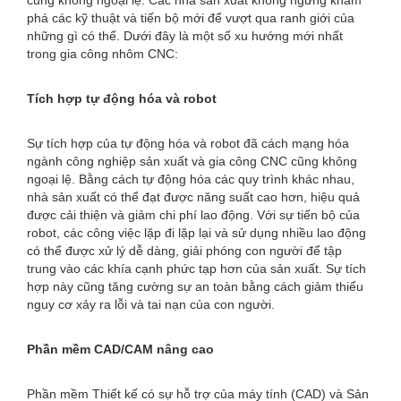
cũng không ngoại lệ. Các nhà sản xuất không ngừng khám
phá các kỹ thuật và tiến bộ mới để vượt qua ranh giới của
những gì có thể. Dưới đây là một số xu hướng mới nhất
trong gia công nhôm CNC:
Tích hợp tự động hóa và robot
Sự tích hợp của tự động hóa và robot đã cách mạng hóa
ngành công nghiệp sản xuất và gia công CNC cũng không
ngoại lệ. Bằng cách tự động hóa các quy trình khác nhau,
nhà sản xuất có thể đạt được năng suất cao hơn, hiệu quả
được cải thiện và giảm chi phí lao động. Với sự tiến bộ của
robot, các công việc lặp đi lặp lại và sử dụng nhiều lao động
có thể được xử lý dễ dàng, giải phóng con người để tập
trung vào các khía cạnh phức tạp hơn của sản xuất. Sự tích
hợp này cũng tăng cường sự an toàn bằng cách giảm thiểu
nguy cơ xảy ra lỗi và tai nạn của con người.
Phần mềm CAD/CAM nâng cao
Phần mềm Thiết kế có sự hỗ trợ của máy tính (CAD) và Sản