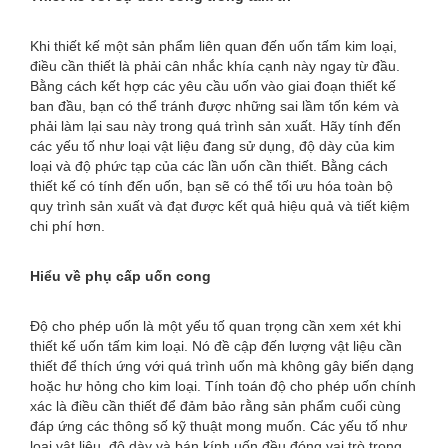
Khi thiết kế một sản phẩm liên quan đến uốn tấm kim loại,
điều cần thiết là phải cân nhắc khía cạnh này ngay từ đầu.
Bằng cách kết hợp các yêu cầu uốn vào giai đoạn thiết kế
ban đầu, bạn có thể tránh được những sai lầm tốn kém và
phải làm lại sau này trong quá trình sản xuất. Hãy tính đến
các yếu tố như loại vật liệu đang sử dụng, độ dày của kim
loại và độ phức tạp của các lần uốn cần thiết. Bằng cách
thiết kế có tính đến uốn, bạn sẽ có thể tối ưu hóa toàn bộ
quy trình sản xuất và đạt được kết quả hiệu quả và tiết kiệm
chi phí hơn.
Hiểu về phụ cấp uốn cong
Độ cho phép uốn là một yếu tố quan trọng cần xem xét khi
thiết kế uốn tấm kim loại. Nó đề cập đến lượng vật liệu cần
thiết để thích ứng với quá trình uốn mà không gây biến dạng
hoặc hư hỏng cho kim loại. Tính toán độ cho phép uốn chính
xác là điều cần thiết để đảm bảo rằng sản phẩm cuối cùng
đáp ứng các thông số kỹ thuật mong muốn. Các yếu tố như
loại vật liệu, độ dày và bán kính uốn đều đóng vai trò trong