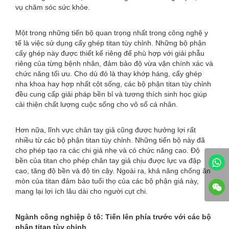
vụ chăm sóc sức khỏe.
Một trong những tiến bộ quan trọng nhất trong công nghệ y
tế là việc sử dụng cấy ghép titan tùy chỉnh. Những bộ phận
cấy ghép này được thiết kế riêng để phù hợp với giải phẫu
riêng của từng bệnh nhân, đảm bảo độ vừa vặn chính xác và
chức năng tối ưu. Cho dù đó là thay khớp háng, cấy ghép
nha khoa hay hợp nhất cột sống, các bộ phận titan tùy chỉnh
đều cung cấp giải pháp bền bỉ và tương thích sinh học giúp
cải thiện chất lượng cuộc sống cho vô số cá nhân.
Hơn nữa, lĩnh vực chân tay giả cũng được hưởng lợi rất
nhiều từ các bộ phận titan tùy chỉnh. Những tiến bộ này đã
cho phép tạo ra các chi giả nhẹ và có chức năng cao. Độ
bền của titan cho phép chân tay giả chịu được lực va đập
cao, tăng độ bền và độ tin cậy. Ngoài ra, khả năng chống ăn
mòn của titan đảm bảo tuổi thọ của các bộ phận giả này,
mang lại lợi ích lâu dài cho người cụt chi.
Ngành công nghiệp ô tô: Tiến lên phía trước với các bộ
phận titan tùy chỉnh