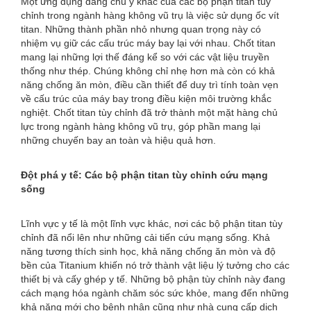
Một ứng dụng đáng chú ý khác của các bộ phận titan tùy
chỉnh trong ngành hàng không vũ trụ là việc sử dụng ốc vít
titan. Những thành phần nhỏ nhưng quan trọng này có
nhiệm vụ giữ các cấu trúc máy bay lại với nhau. Chốt titan
mang lại những lợi thế đáng kể so với các vật liệu truyền
thống như thép. Chúng không chỉ nhẹ hơn mà còn có khả
năng chống ăn mòn, điều cần thiết để duy trì tính toàn vẹn
về cấu trúc của máy bay trong điều kiện môi trường khắc
nghiệt. Chốt titan tùy chỉnh đã trở thành một mặt hàng chủ
lực trong ngành hàng không vũ trụ, góp phần mang lại
những chuyến bay an toàn và hiệu quả hơn.
Đột phá y tế: Các bộ phận titan tùy chỉnh cứu mạng
sống
Lĩnh vực y tế là một lĩnh vực khác, nơi các bộ phận titan tùy
chỉnh đã nổi lên như những cải tiến cứu mạng sống. Khả
năng tương thích sinh học, khả năng chống ăn mòn và độ
bền của Titanium khiến nó trở thành vật liệu lý tưởng cho các
thiết bị và cấy ghép y tế. Những bộ phận tùy chỉnh này đang
cách mạng hóa ngành chăm sóc sức khỏe, mang đến những
khả năng mới cho bệnh nhân cũng như nhà cung cấp dịch