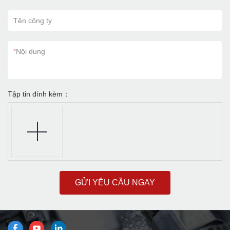
Tên công ty
*
Nội dung
Tập tin đính kèm：
GỬI YÊU CẦU NGAY