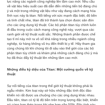
lực nâng các ngành công nghiệp lên tầm cao mới. Nhu cầu
về vật liệu hiệu suất cao đã dẫn đến những tiến bộ đáng chú
ý và một trong những vật liệu như vậy đang cách mạng hóa
lĩnh vực này là titan. Nổi tiếng với sức mạnh đặc biệt, độ bền
và tính chất nhẹ, titan đã trở thành lựa chọn được săn đón
cho các ứng dụng kỹ thuật. Các bộ phận titan tùy chỉnh luôn
đi đầu trong cuộc cách mạng công nghệ này, vượt qua các
ranh giới về kỹ thuật xuất sắc. Những thành phần được chế
tạo tỉ mỉ này mở ra vô số khả năng trong nhiều ngành công
nghiệp, từ hàng không vũ trụ đến thiết bị y tế. Hãy tham gia
cùng chúng tôi khi chúng tôi đi sâu vào thế giới của các bộ
phận titan tùy chỉnh và khám phá những cách đáng chú ý mà
họ đã thúc đẩy kỹ thuật lên những tầm cao mới.
Những điều kỳ diệu của Titan: Một cường quốc về kỹ
thuật
Sự nổi tiếng của titan trong thế giới kỹ thuật không phải là
ngẫu nhiên. Kim loại này sở hữu những đặc tính độc đáo
khiến nó rất được ưa chuộng cho các ứng dụng khác nhau.
Đầu tiên, titan có tỷ lệ độ bền trên trọng lượng đặc biệt, khiến
nó cứng hơn thép trong khi nhẹ hơn gần 50%. Đặc tính này