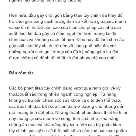
nghiệp hay đường mòn thông thường.
Hơn nữa, đầu gậy chơi gôn bằng titan tùy chỉnh đã thay đổi
trò chơi gôn bằng cách mang đến sự kết hợp giữa sức mạnh
và sự ổn định. Độ bền cao của titan cho phép các nhà sản
xuất thiết kế đầu gậy có điểm ngọt lớn hơn, mang lại độ
chính xác và khoảng cách tốt hơn. Điều này đã làm cho các
gậy golf titan tùy chỉnh trở nên vô cùng phổ biến đối với
những người chơi golf ở mọi cấp độ kỹ năng, giúp họ đạt
được những cú đánh tốt nhất và đạt phong độ cao nhất.
Bản tóm tắt
Các bộ phận titan tùy chỉnh đang vượt qua ranh giới về kỹ
thuật xuất sắc trong nhiều ngành công nghiệp. Từ hàng
không vũ trụ đến chăm sóc sức khỏe và ô tô đến thể thao,
các đặc tính đặc biệt của titan đã mở đường cho những đổi
mới mang tính đột phá. Những thành phần được thiết kế tỉ mỉ
này mang lại sức mạnh vô song, tính chất nhẹ, khả năng
chống ăn mòn và khả năng tùy biến. Với các bộ phận titan
tùy chỉnh, các kỹ sư có thể thiết kế và sản xuất các sản phẩm