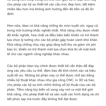
cho phép các kỹ sư thiết kế các cấu trúc đẹp hơn, tiết kiệm
nhiên liệu hơn mà không ảnh hưởng đến độ bền và độ ổn
định.
Hơn nữa, titan có khả năng chống ăn mòn tuyệt vời, ngay cả
trong môi trường khắc nghiệt nhất. Khả năng chịu được nhiệt
độ khắc nghiệt, hóa chất và điều kiện biển khiến nó trở thành
lựa chọn lý tưởng cho các bộ phận gặp hoàn cảnh khó khăn.
Khả năng chống chịu này giúp tăng tuổi thọ và giảm chi phí
bảo trì, khiến nó trở thành một lựa chọn khả thi về mặt kinh
tế cho các ngành công nghiệp khác nhau.
Các bộ phận titan tùy chỉnh được thiết kế cẩn thận để đáp
ứng các yêu cầu cụ thể, đảm bảo độ khít chính xác và hiệu
suất tối ưu. Những bộ phận này có thể được chế tạo bằng
nhiều kỹ thuật khác nhau như gia công CNC, in 3D và hàn,
cho phép các kỹ sư tinh chỉnh thông số kỹ thuật của các bộ
phận. Tiềm năng tùy biến vô song này mở ra một thế giới
khả năng, cho phép thiết kế và sản xuất các hình dạng và chi
tiết phức tạp mà trước đây không thể đạt được.