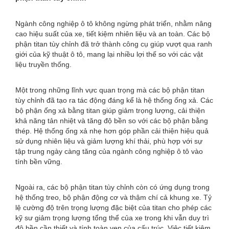
Ngành công nghiệp ô tô không ngừng phát triển, nhằm nâng
cao hiệu suất của xe, tiết kiệm nhiên liệu và an toàn. Các bộ
phận titan tùy chỉnh đã trở thành công cụ giúp vượt qua ranh
giới của kỹ thuật ô tô, mang lại nhiều lợi thế so với các vật
liệu truyền thống.
Một trong những lĩnh vực quan trọng mà các bộ phận titan
tùy chỉnh đã tạo ra tác động đáng kể là hệ thống ống xả. Các
bộ phận ống xả bằng titan giúp giảm trọng lượng, cải thiện
khả năng tản nhiệt và tăng độ bền so với các bộ phận bằng
thép. Hệ thống ống xả nhẹ hơn góp phần cải thiện hiệu quả
sử dụng nhiên liệu và giảm lượng khí thải, phù hợp với sự
tập trung ngày càng tăng của ngành công nghiệp ô tô vào
tính bền vững.
Ngoài ra, các bộ phận titan tùy chỉnh còn có ứng dụng trong
hệ thống treo, bộ phận động cơ và thậm chí cả khung xe. Tỷ
lệ cường độ trên trọng lượng đặc biệt của titan cho phép các
kỹ sư giảm trọng lượng tổng thể của xe trong khi vẫn duy trì
độ bền cần thiết và tính toàn vẹn của cấu trúc. Việc tiết kiệm