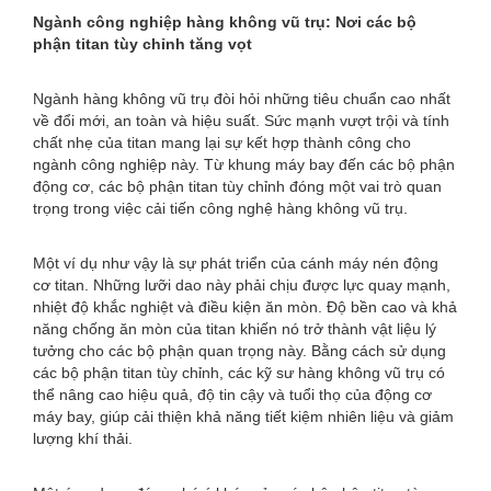
Ngành công nghiệp hàng không vũ trụ: Nơi các bộ
phận titan tùy chỉnh tăng vọt
Ngành hàng không vũ trụ đòi hỏi những tiêu chuẩn cao nhất
về đổi mới, an toàn và hiệu suất. Sức mạnh vượt trội và tính
chất nhẹ của titan mang lại sự kết hợp thành công cho
ngành công nghiệp này. Từ khung máy bay đến các bộ phận
động cơ, các bộ phận titan tùy chỉnh đóng một vai trò quan
trọng trong việc cải tiến công nghệ hàng không vũ trụ.
Một ví dụ như vậy là sự phát triển của cánh máy nén động
cơ titan. Những lưỡi dao này phải chịu được lực quay mạnh,
nhiệt độ khắc nghiệt và điều kiện ăn mòn. Độ bền cao và khả
năng chống ăn mòn của titan khiến nó trở thành vật liệu lý
tưởng cho các bộ phận quan trọng này. Bằng cách sử dụng
các bộ phận titan tùy chỉnh, các kỹ sư hàng không vũ trụ có
thể nâng cao hiệu quả, độ tin cậy và tuổi thọ của động cơ
máy bay, giúp cải thiện khả năng tiết kiệm nhiên liệu và giảm
lượng khí thải.