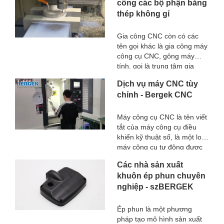
công các bộ phận bằng
thép không gỉ
Gia công CNC còn có các
tên gọi khác là gia công máy
công cụ CNC, gông máy
tính, gọi là trung tâm gia
công CNC, công việc chính
Dịch vụ máy CNC tùy
là biên dịch các quy trình gia
chỉnh - Bergek CNC
công, các công việc thủ công
ban đầu thành lập trình máy
tính. Nó là một loại máy
Máy công cụ CNC là tên viết
công cụ tự động được điều
tắt của máy công cụ điều
khiển bởi chương trình. Hệ
khiển kỹ thuật số, là một loại
thống điều khiển này có thể
máy công cụ tự động được
xử lý chương trình một cách
trang bị hệ thống điều khiển
Các nhà sản xuất
hợp lý với mã điều khiển
chương trình. Hệ thống điều
khuôn ép phun chuyên
hoặc các lệnh ký hiệu khác,
khiển có thể xử lý chương
thông qua máy tính để giải
nghiệp - szBERGEK
trình một cách hợp lý với mã
mã nó, để máy công cụ thực
điều khiển hoặc các lệnh ký
hiện các hành động quy
hiệu khác, và giải mã
Ép phun là một phương
định, thông qua dụng cụ cắt
chương trình, biểu diễn nó
pháp tạo mô hình sản xuất