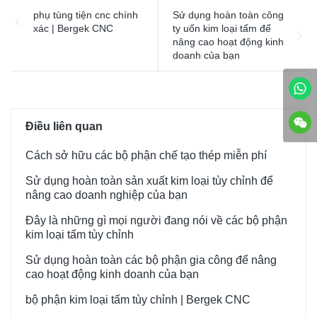
về chất lượng sản phẩm và
có thể lựa chọn các chất mài
phụ tùng tiện cnc chính
Sử dụng hoàn toàn công
hiệu suất.
mòn khác nhau.
xác | Bergek CNC
ty uốn kim loại tấm để
nâng cao hoạt động kinh
doanh của bạn
Điều liên quan
Cách sở hữu các bộ phận chế tạo thép miễn phí
Sử dụng hoàn toàn sản xuất kim loại tùy chỉnh để
nâng cao doanh nghiệp của bạn
Đây là những gì mọi người đang nói về các bộ phận
kim loại tấm tùy chỉnh
Sử dụng hoàn toàn các bộ phận gia công để nâng
cao hoạt động kinh doanh của bạn
bộ phận kim loại tấm tùy chỉnh | Bergek CNC