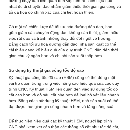
đường chạy dao liên quan đến việc tìm ra cách hiệu quả
nhất để di chuyển dao nhằm giảm thiểu thời gian gia công và
tối đa hóa độ chính xác của chi tiết hoàn thiện.
Có một số chiến lược để tối ưu hóa đường dẫn dao, bao
gồm giảm các chuyển động dao không cần thiết, giảm thiểu
việc rút dao và tránh những thay đổi đột ngột về hướng.
Bằng cách tối ưu hóa đường dẫn dao, nhà sản xuất có thể
cải thiện đáng kể hiệu quả của quy trình CNC, dẫn đến thời
gian chu kỳ ngắn hơn và chi phí sản xuất thấp hơn.
Sử dụng kỹ thuật gia công tốc độ cao
Kỹ thuật gia công tốc độ cao (HSM) cũng có thể đóng một
vai trò quan trọng trong việc nâng cao hiệu quả của các quy
trình CNC. Kỹ thuật HSM liên quan đến việc sử dụng tốc độ
cắt cao hơn và độ sâu cắt nhẹ hơn để loại bỏ vật liệu nhanh
hơn. Bằng cách sử dụng kỹ thuật HSM, nhà sản xuất có thể
đạt được thời gian gia công nhanh hơn và tăng năng suất.
Để thực hiện hiệu quả các kỹ thuật HSM, người lập trình
CNC phải xem xét cẩn thận các thông số cắt như tốc độ cắt,