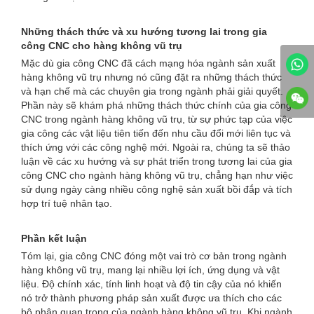
Những thách thức và xu hướng tương lai trong gia
công CNC cho hàng không vũ trụ
Mặc dù gia công CNC đã cách mạng hóa ngành sản xuất
hàng không vũ trụ nhưng nó cũng đặt ra những thách thức
và hạn chế mà các chuyên gia trong ngành phải giải quyết.
Phần này sẽ khám phá những thách thức chính của gia công
CNC trong ngành hàng không vũ trụ, từ sự phức tạp của việc
gia công các vật liệu tiên tiến đến nhu cầu đổi mới liên tục và
thích ứng với các công nghệ mới. Ngoài ra, chúng ta sẽ thảo
luận về các xu hướng và sự phát triển trong tương lai của gia
công CNC cho ngành hàng không vũ trụ, chẳng hạn như việc
sử dụng ngày càng nhiều công nghệ sản xuất bồi đắp và tích
hợp trí tuệ nhân tạo.
Phần kết luận
Tóm lại, gia công CNC đóng một vai trò cơ bản trong ngành
hàng không vũ trụ, mang lại nhiều lợi ích, ứng dụng và vật
liệu. Độ chính xác, tính linh hoạt và độ tin cậy của nó khiến
nó trở thành phương pháp sản xuất được ưa thích cho các
bộ phận quan trọng của ngành hàng không vũ trụ. Khi ngành