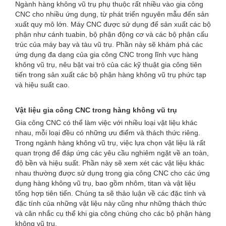
Ngành hàng không vũ trụ phụ thuộc rất nhiều vào gia công
CNC cho nhiều ứng dụng, từ phát triển nguyên mẫu đến sản
xuất quy mô lớn. Máy CNC được sử dụng để sản xuất các bộ
phận như cánh tuabin, bộ phận động cơ và các bộ phận cấu
trúc của máy bay và tàu vũ trụ. Phần này sẽ khám phá các
ứng dụng đa dạng của gia công CNC trong lĩnh vực hàng
không vũ trụ, nêu bật vai trò của các kỹ thuật gia công tiên
tiến trong sản xuất các bộ phận hàng không vũ trụ phức tạp
và hiệu suất cao.
Vật liệu gia công CNC trong hàng không vũ trụ
Gia công CNC có thể làm việc với nhiều loại vật liệu khác
nhau, mỗi loại đều có những ưu điểm và thách thức riêng.
Trong ngành hàng không vũ trụ, việc lựa chọn vật liệu là rất
quan trọng để đáp ứng các yêu cầu nghiêm ngặt về an toàn,
độ bền và hiệu suất. Phần này sẽ xem xét các vật liệu khác
nhau thường được sử dụng trong gia công CNC cho các ứng
dụng hàng không vũ trụ, bao gồm nhôm, titan và vật liệu
tổng hợp tiên tiến. Chúng ta sẽ thảo luận về các đặc tính và
đặc tính của những vật liệu này cũng như những thách thức
và cân nhắc cụ thể khi gia công chúng cho các bộ phận hàng
không vũ trụ.