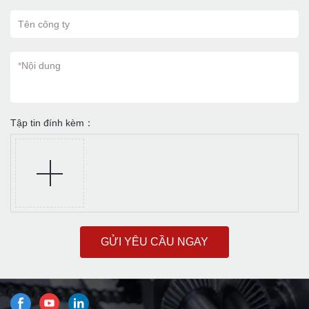
Tên công ty
*
Nội dung
Tập tin đính kèm：
GỬI YÊU CẦU NGAY