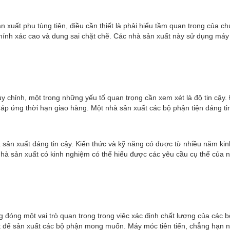
ản xuất phụ tùng tiện, điều cần thiết là phải hiểu tầm quan trọng của 
chính xác cao và dung sai chặt chẽ. Các nhà sản xuất này sử dụng máy 
tùy chỉnh, một trong những yếu tố quan trọng cần xem xét là độ tin cậy
áp ứng thời hạn giao hàng. Một nhà sản xuất các bộ phận tiện đáng ti
 sản xuất đáng tin cậy. Kiến thức và kỹ năng có được từ nhiều năm k
 nhà sản xuất có kinh nghiệm có thể hiểu được các yêu cầu cụ thể của n
ng một vai trò quan trọng trong việc xác định chất lượng của các bộ p
 để sản xuất các bộ phận mong muốn. Máy móc tiên tiến, chẳng hạn n