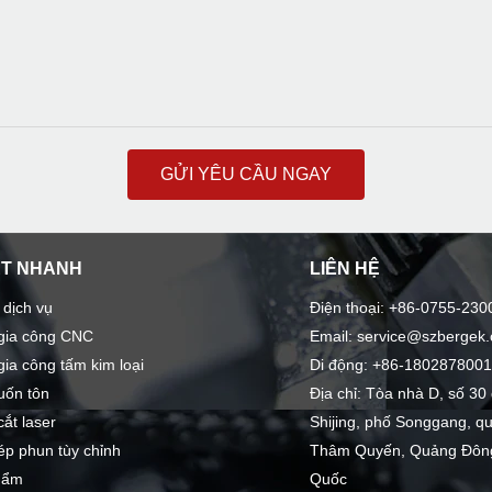
GỬI YÊU CẦU NGAY
ẾT NHANH
LIÊN HỆ
 dịch vụ
Điện thoại: +86-0755-230
 gia công CNC
Email: service@szbergek
gia công tấm kim loại
Di động: +86-180287800
uốn tôn
Địa chỉ: Tòa nhà D, số 3
cắt laser
Shijing, phố Songgang, q
ép phun tùy chỉnh
Thâm Quyến, Quảng Đông
hẩm
Quốc