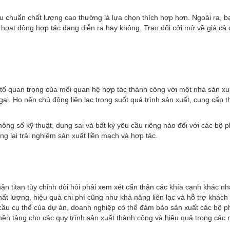
êu chuẩn chất lượng cao thường là lựa chọn thích hợp hơn. Ngoài ra, b
oạt động hợp tác đang diễn ra hay không. Trao đổi cởi mở về giá cả có 
tố quan trọng của mối quan hệ hợp tác thành công với một nhà sản xuấ
ại. Họ nên chủ động liên lạc trong suốt quá trình sản xuất, cung cấp th
thông số kỹ thuật, dung sai và bất kỳ yêu cầu riêng nào đối với các bộ 
g lại trải nghiệm sản xuất liền mạch và hợp tác.
ận titan tùy chỉnh đòi hỏi phải xem xét cẩn thận các khía cạnh khác n
t lượng, hiệu quả chi phí cũng như khả năng liên lạc và hỗ trợ khác
 cầu cụ thể của dự án, doanh nghiệp có thể đảm bảo sản xuất các bộ p
t nền tảng cho các quy trình sản xuất thành công và hiệu quả trong các 