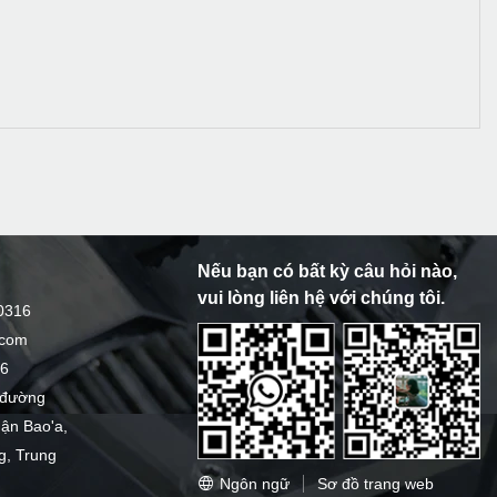
Nếu bạn có bất kỳ câu hỏi nào,
vui lòng liên hệ với chúng tôi.
0316
.com
16
0 đường
uận Bao'a,
, Trung
Ngôn ngữ
Sơ đồ trang web