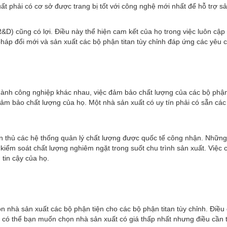
ất phải có cơ sở được trang bị tốt với công nghệ mới nhất để hỗ trợ sả
R&D) cũng có lợi. Điều này thể hiện cam kết của họ trong việc luôn c
pháp đổi mới và sản xuất các bộ phận titan tùy chỉnh đáp ứng các yêu
 ngành công nghiệp khác nhau, việc đảm bảo chất lượng của các bộ phận
n đảm bảo chất lượng của họ. Một nhà sản xuất có uy tín phải có sẵn 
n thủ các hệ thống quản lý chất lượng được quốc tế công nhận. Những 
 kiểm soát chất lượng nghiêm ngặt trong suốt chu trình sản xuất. Việ
 tin cậy của họ.
n nhà sản xuất các bộ phận tiện cho các bộ phận titan tùy chỉnh. Điều
 có thể bạn muốn chọn nhà sản xuất có giá thấp nhất nhưng điều cần thi