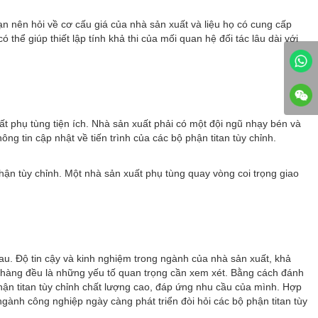
ạn nên hỏi về cơ cấu giá của nhà sản xuất và liệu họ có cung cấp
thể giúp thiết lập tính khả thi của mối quan hệ đối tác lâu dài với
t phụ tùng tiện ích. Nhà sản xuất phải có một đội ngũ nhạy bén và
ông tin cập nhật về tiến trình của các bộ phận titan tùy chỉnh.
phận tùy chỉnh. Một nhà sản xuất phụ tùng quay vòng coi trọng giao
hau. Độ tin cậy và kinh nghiệm trong ngành của nhà sản xuất, khả
h hàng đều là những yếu tố quan trọng cần xem xét. Bằng cách đánh
hận titan tùy chỉnh chất lượng cao, đáp ứng nhu cầu của mình. Hợp
ngành công nghiệp ngày càng phát triển đòi hỏi các bộ phận titan tùy