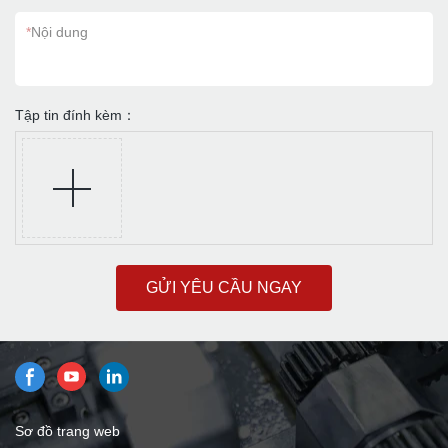
*
Nội dung
Tập tin đính kèm：
GỬI YÊU CẦU NGAY
Sơ đồ trang web