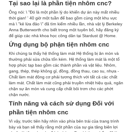
Tại sao lại là phần tiện nhôm cnc?
Ông nói: \ "Đó là một phần lý do khiến dự án này mất nhiều
thời gian! ' 40 giờ một tuần để bao gồm cùng một khu vực
mà \ "kẻ lừa đảo \" đã tìm kiếm nhiều lần, nhà vật lý Berkeley
Anna Butterworth cho biết trong một tuyên bố, hãy đăng ký
để giúp các nhà khoa học công dân tại Stardust @ Home.
Ứng dụng bộ phận tiện nhôm cnc
Khi chúng ta thấy hệ thống làm mát Hệ thống bị ăn mòn và
thường phải sửa chữa tốn kém. Hệ thống làm mát là một tổ
hợp phức tạp bao gồm các thành phần và vật liệu. Nhôm,
gang, thép, thép không gỉ, đồng, đồng thau, cao su, nhựa -
Chất làm mát động cơ phải tương thích với tất cả các chất
làm mát. Chất làm mát cũng phải truyền nhiệt hiệu quả, ngăn
chặn sự ăn mòn và cung cấp chất bôi trơn cho các phớt
chặn nước.
Tính năng và cách sử dụng Đối với
phần tiện nhôm cnc
Vì vậy, trước tiên hãy nhìn vào phía bên trái của trang trình
bày và bạn sẽ thấy rằng một phần của sự gia tăng biên lợi