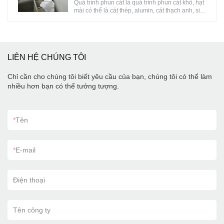
Quá trình phun cát là quá trình phun cát khô, hạt
trường, và có thiết kế riêng, chào mừng bạn đến
mài có thể là cát thép, alumin, cát thạch anh, silic
thảo luận với chúng tôi, chúng tôi sẽ hiện thực
cacbua, nhưng được sử dụng nhiều nhất là cát
hóa ý tưởng của bạn ， So với các đối thủ cạnh
thạch anh, tùy theo bộ phận vật liệu, trạng thái
tranh, szBERGEK đáng tin cậy hơn về chất
bề mặt, và yêu cầu xử lý có thể lựa chọn các
lượng sản phẩm và hiệu suất.
chất mài mòn khác nhau.
LIÊN HỆ CHÚNG TÔI
Chỉ cần cho chúng tôi biết yêu cầu của bạn, chúng tôi có thể làm
nhiều hơn bạn có thể tưởng tượng.
*
Tên
*
E-mail
Điện thoại
Tên công ty