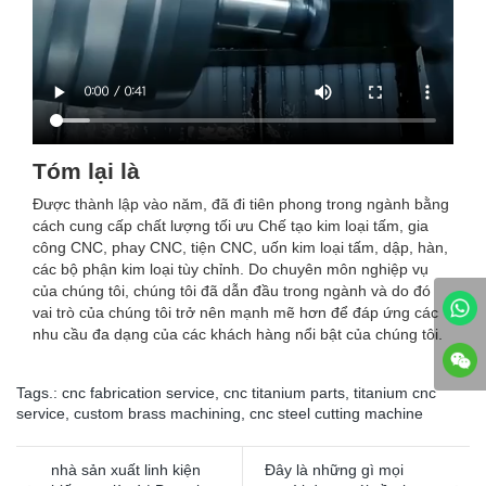
Tóm lại là
Được thành lập vào năm, đã đi tiên phong trong ngành bằng
cách cung cấp chất lượng tối ưu Chế tạo kim loại tấm, gia
công CNC, phay CNC, tiện CNC, uốn kim loại tấm, dập, hàn,
các bộ phận kim loại tùy chỉnh. Do chuyên môn nghiệp vụ
của chúng tôi, chúng tôi đã dẫn đầu trong ngành và do đó
vai trò của chúng tôi trở nên mạnh mẽ hơn để đáp ứng các
nhu cầu đa dạng của các khách hàng nổi bật của chúng tôi.
Tags.:
cnc fabrication service
,
cnc titanium parts
,
titanium cnc
service
,
custom brass machining
,
cnc steel cutting machine
nhà sản xuất linh kiện
Đây là những gì mọi