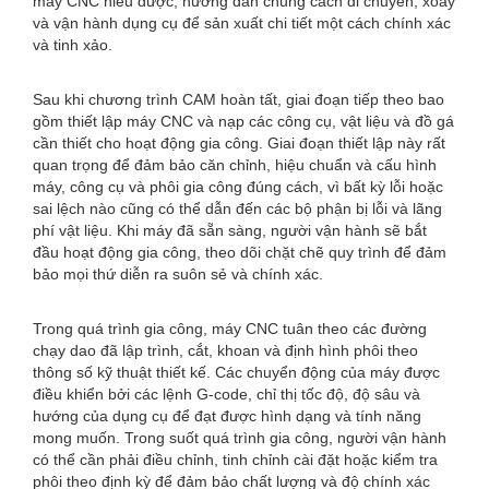
máy CNC hiểu được, hướng dẫn chúng cách di chuyển, xoay
và vận hành dụng cụ để sản xuất chi tiết một cách chính xác
và tinh xảo.
Sau khi chương trình CAM hoàn tất, giai đoạn tiếp theo bao
gồm thiết lập máy CNC và nạp các công cụ, vật liệu và đồ gá
cần thiết cho hoạt động gia công. Giai đoạn thiết lập này rất
quan trọng để đảm bảo căn chỉnh, hiệu chuẩn và cấu hình
máy, công cụ và phôi gia công đúng cách, vì bất kỳ lỗi hoặc
sai lệch nào cũng có thể dẫn đến các bộ phận bị lỗi và lãng
phí vật liệu. Khi máy đã sẵn sàng, người vận hành sẽ bắt
đầu hoạt động gia công, theo dõi chặt chẽ quy trình để đảm
bảo mọi thứ diễn ra suôn sẻ và chính xác.
Trong quá trình gia công, máy CNC tuân theo các đường
chạy dao đã lập trình, cắt, khoan và định hình phôi theo
thông số kỹ thuật thiết kế. Các chuyển động của máy được
điều khiển bởi các lệnh G-code, chỉ thị tốc độ, độ sâu và
hướng của dụng cụ để đạt được hình dạng và tính năng
mong muốn. Trong suốt quá trình gia công, người vận hành
có thể cần phải điều chỉnh, tinh chỉnh cài đặt hoặc kiểm tra
phôi theo định kỳ để đảm bảo chất lượng và độ chính xác