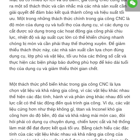
ra một số thách thức và cân nhắc mà các nhà sản xuất cần
giải quyết để đảm bảo kết quả thành công và hiệu suất tối
ưu. Một trong những thách thức chính trong gia công CNC là
độ mòn của dụng cụ và tuổi thọ của dụng cụ, vì các dụng cụ
cắt được sử dụng trong các hoạt động gia công phải chịu
lực, nhiệt độ và áp suất cực lớn có thể khiến chúng nhanh
chóng bị mòn và cần phải thay thế thường xuyên. Để giảm
thiểu thách thức này, các nhà sản xuất cần lựa chọn đúng
dụng cụ, lớp phủ và vật liệu, tối ưu hóa các thông số cắt và
thực hiện các biện pháp bảo dưỡng phù hợp để kéo dài tuổi
thọ của dụng cụ và giảm thiểu thời gian chết.
Một thách thức phổ biến khác trong gia công CNC là lựa
chọn vật liệu và khả năng gia công, vì các vật liệu khác nhau
thể hiện các đặc tính, hành vi và phản ứng khác nhau đối với
lực cắt có thể tác động đến quá trình gia công. Ví dụ, các vật
liệu cứng hơn như thép không gỉ, titan và Inconel khó gia
công hơn do độ bền, độ dai và khả năng mài mòn cao, đòi
hỏi phải có dụng cụ chuyên dụng, chiến lược cắt và hệ thống
làm mát để đạt được kết quả tối ưu. Bằng cách hiểu các đặc
tính của các vật liệu khác nhau và khả năng gia công của