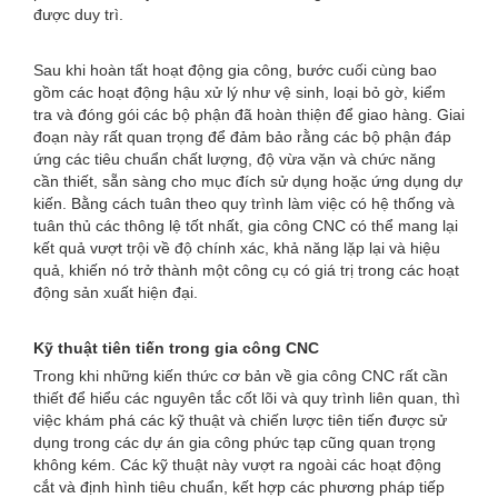
được duy trì.
Sau khi hoàn tất hoạt động gia công, bước cuối cùng bao
gồm các hoạt động hậu xử lý như vệ sinh, loại bỏ gờ, kiểm
tra và đóng gói các bộ phận đã hoàn thiện để giao hàng. Giai
đoạn này rất quan trọng để đảm bảo rằng các bộ phận đáp
ứng các tiêu chuẩn chất lượng, độ vừa vặn và chức năng
cần thiết, sẵn sàng cho mục đích sử dụng hoặc ứng dụng dự
kiến. Bằng cách tuân theo quy trình làm việc có hệ thống và
tuân thủ các thông lệ tốt nhất, gia công CNC có thể mang lại
kết quả vượt trội về độ chính xác, khả năng lặp lại và hiệu
quả, khiến nó trở thành một công cụ có giá trị trong các hoạt
động sản xuất hiện đại.
Kỹ thuật tiên tiến trong gia công CNC
Trong khi những kiến ​​thức cơ bản về gia công CNC rất cần
thiết để hiểu các nguyên tắc cốt lõi và quy trình liên quan, thì
việc khám phá các kỹ thuật và chiến lược tiên tiến được sử
dụng trong các dự án gia công phức tạp cũng quan trọng
không kém. Các kỹ thuật này vượt ra ngoài các hoạt động
cắt và định hình tiêu chuẩn, kết hợp các phương pháp tiếp