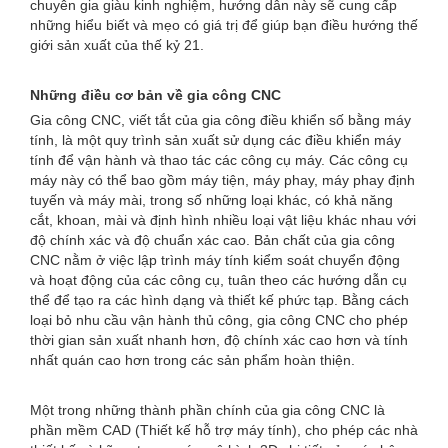
chuyên gia giàu kinh nghiệm, hướng dẫn này sẽ cung cấp
những hiểu biết và mẹo có giá trị để giúp bạn điều hướng thế
giới sản xuất của thế kỷ 21.
Những điều cơ bản về gia công CNC
Gia công CNC, viết tắt của gia công điều khiển số bằng máy
tính, là một quy trình sản xuất sử dụng các điều khiển máy
tính để vận hành và thao tác các công cụ máy. Các công cụ
máy này có thể bao gồm máy tiện, máy phay, máy phay định
tuyến và máy mài, trong số những loại khác, có khả năng
cắt, khoan, mài và định hình nhiều loại vật liệu khác nhau với
độ chính xác và độ chuẩn xác cao. Bản chất của gia công
CNC nằm ở việc lập trình máy tính kiểm soát chuyển động
và hoạt động của các công cụ, tuân theo các hướng dẫn cụ
thể để tạo ra các hình dạng và thiết kế phức tạp. Bằng cách
loại bỏ nhu cầu vận hành thủ công, gia công CNC cho phép
thời gian sản xuất nhanh hơn, độ chính xác cao hơn và tính
nhất quán cao hơn trong các sản phẩm hoàn thiện.
Một trong những thành phần chính của gia công CNC là
phần mềm CAD (Thiết kế hỗ trợ máy tính), cho phép các nhà