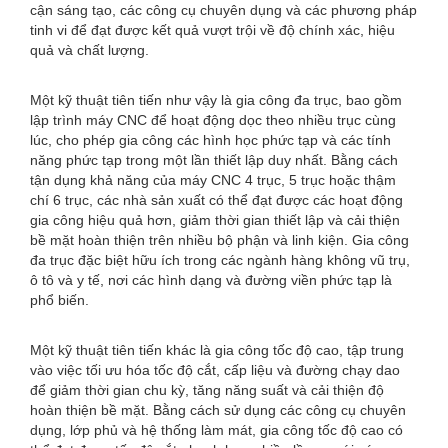
cận sáng tạo, các công cụ chuyên dụng và các phương pháp
tinh vi để đạt được kết quả vượt trội về độ chính xác, hiệu
quả và chất lượng.
Một kỹ thuật tiên tiến như vậy là gia công đa trục, bao gồm
lập trình máy CNC để hoạt động dọc theo nhiều trục cùng
lúc, cho phép gia công các hình học phức tạp và các tính
năng phức tạp trong một lần thiết lập duy nhất. Bằng cách
tận dụng khả năng của máy CNC 4 trục, 5 trục hoặc thậm
chí 6 trục, các nhà sản xuất có thể đạt được các hoạt động
gia công hiệu quả hơn, giảm thời gian thiết lập và cải thiện
bề mặt hoàn thiện trên nhiều bộ phận và linh kiện. Gia công
đa trục đặc biệt hữu ích trong các ngành hàng không vũ trụ,
ô tô và y tế, nơi các hình dạng và đường viền phức tạp là
phổ biến.
Một kỹ thuật tiên tiến khác là gia công tốc độ cao, tập trung
vào việc tối ưu hóa tốc độ cắt, cấp liệu và đường chạy dao
để giảm thời gian chu kỳ, tăng năng suất và cải thiện độ
hoàn thiện bề mặt. Bằng cách sử dụng các công cụ chuyên
dụng, lớp phủ và hệ thống làm mát, gia công tốc độ cao có