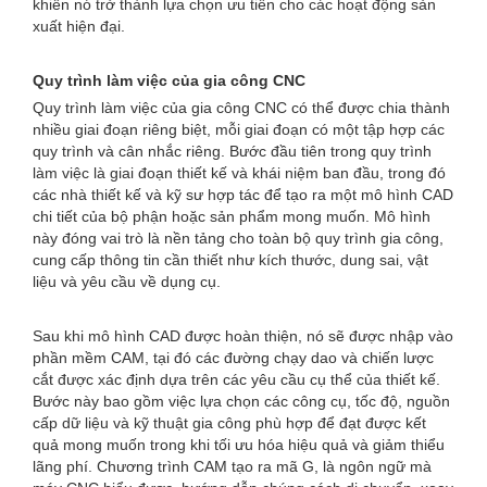
khiến nó trở thành lựa chọn ưu tiên cho các hoạt động sản
xuất hiện đại.
Quy trình làm việc của gia công CNC
Quy trình làm việc của gia công CNC có thể được chia thành
nhiều giai đoạn riêng biệt, mỗi giai đoạn có một tập hợp các
quy trình và cân nhắc riêng. Bước đầu tiên trong quy trình
làm việc là giai đoạn thiết kế và khái niệm ban đầu, trong đó
các nhà thiết kế và kỹ sư hợp tác để tạo ra một mô hình CAD
chi tiết của bộ phận hoặc sản phẩm mong muốn. Mô hình
này đóng vai trò là nền tảng cho toàn bộ quy trình gia công,
cung cấp thông tin cần thiết như kích thước, dung sai, vật
liệu và yêu cầu về dụng cụ.
Sau khi mô hình CAD được hoàn thiện, nó sẽ được nhập vào
phần mềm CAM, tại đó các đường chạy dao và chiến lược
cắt được xác định dựa trên các yêu cầu cụ thể của thiết kế.
Bước này bao gồm việc lựa chọn các công cụ, tốc độ, nguồn
cấp dữ liệu và kỹ thuật gia công phù hợp để đạt được kết
quả mong muốn trong khi tối ưu hóa hiệu quả và giảm thiểu
lãng phí. Chương trình CAM tạo ra mã G, là ngôn ngữ mà