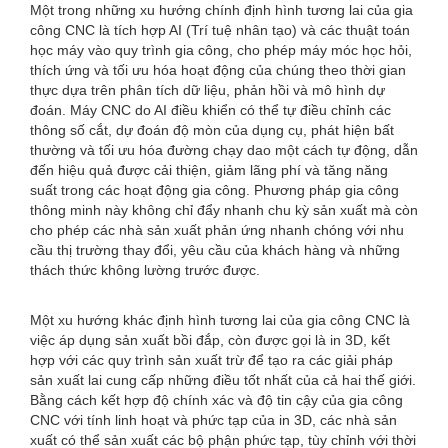
Một trong những xu hướng chính định hình tương lai của gia
công CNC là tích hợp AI (Trí tuệ nhân tạo) và các thuật toán
học máy vào quy trình gia công, cho phép máy móc học hỏi,
thích ứng và tối ưu hóa hoạt động của chúng theo thời gian
thực dựa trên phân tích dữ liệu, phản hồi và mô hình dự
đoán. Máy CNC do AI điều khiển có thể tự điều chỉnh các
thông số cắt, dự đoán độ mòn của dụng cụ, phát hiện bất
thường và tối ưu hóa đường chạy dao một cách tự động, dẫn
đến hiệu quả được cải thiện, giảm lãng phí và tăng năng
suất trong các hoạt động gia công. Phương pháp gia công
thông minh này không chỉ đẩy nhanh chu kỳ sản xuất mà còn
cho phép các nhà sản xuất phản ứng nhanh chóng với nhu
cầu thị trường thay đổi, yêu cầu của khách hàng và những
thách thức không lường trước được.
Một xu hướng khác định hình tương lai của gia công CNC là
việc áp dụng sản xuất bồi đắp, còn được gọi là in 3D, kết
hợp với các quy trình sản xuất trừ để tạo ra các giải pháp
sản xuất lai cung cấp những điều tốt nhất của cả hai thế giới.
Bằng cách kết hợp độ chính xác và độ tin cậy của gia công
CNC với tính linh hoạt và phức tạp của in 3D, các nhà sản
xuất có thể sản xuất các bộ phận phức tạp, tùy chỉnh với thời