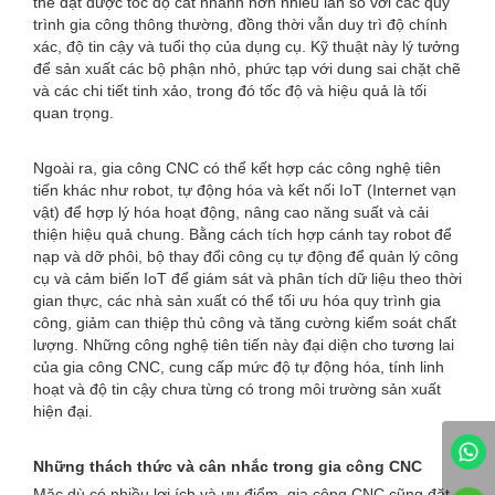
thể đạt được tốc độ cắt nhanh hơn nhiều lần so với các quy
trình gia công thông thường, đồng thời vẫn duy trì độ chính
xác, độ tin cậy và tuổi thọ của dụng cụ. Kỹ thuật này lý tưởng
để sản xuất các bộ phận nhỏ, phức tạp với dung sai chặt chẽ
và các chi tiết tinh xảo, trong đó tốc độ và hiệu quả là tối
quan trọng.
Ngoài ra, gia công CNC có thể kết hợp các công nghệ tiên
tiến khác như robot, tự động hóa và kết nối IoT (Internet vạn
vật) để hợp lý hóa hoạt động, nâng cao năng suất và cải
thiện hiệu quả chung. Bằng cách tích hợp cánh tay robot để
nạp và dỡ phôi, bộ thay đổi công cụ tự động để quản lý công
cụ và cảm biến IoT để giám sát và phân tích dữ liệu theo thời
gian thực, các nhà sản xuất có thể tối ưu hóa quy trình gia
công, giảm can thiệp thủ công và tăng cường kiểm soát chất
lượng. Những công nghệ tiên tiến này đại diện cho tương lai
của gia công CNC, cung cấp mức độ tự động hóa, tính linh
hoạt và độ tin cậy chưa từng có trong môi trường sản xuất
hiện đại.
Những thách thức và cân nhắc trong gia công CNC
Mặc dù có nhiều lợi ích và ưu điểm, gia công CNC cũng đặt