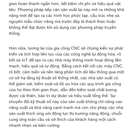
gian hoàn thành ngắn hơn, tiết kiệm chi phí và hiệu quả vật
liệu. Phương pháp tiếp cận sản xuất lai này mở ra những khả
năng mới để tạo ra các hình học phức tạp, cấu trúc nhẹ và
nguyên mẫu chức năng mà trước đây là thách thức hoặc
không thể đạt được khi sử dụng các phương pháp truyền
thống.
Hơn nữa, tương lai của gia công CNC sẽ chứng kiến ​​sự phát
triển và tích hợp liên tục của các công nghệ tự động hóa, rô
bốt và IoT để tạo ra các nhà máy thông minh hoạt động liền
mạch, hiệu quả và tự động. Bằng cách kết nối các máy CNC,
rô bốt, cảm biến và nền tảng phân tích dữ liệu thông qua một
cơ sở hạ tầng kỹ thuật số thống nhất, các nhà sản xuất có
thể giám sát, kiểm soát và tối ưu hóa các quy trình gia công
của họ theo thời gian thực, dẫn đến kiểm soát chất lượng
được cải thiện, bảo trì dự đoán và hiệu suất tổng thể. Sự
chuyển đổi kỹ thuật số này của sản xuất không chỉ nâng cao
năng suất và khả năng cạnh tranh mà còn cho phép các nhà
sản xuất thích ứng với động lực thị trường năng động, chuỗi
cung ứng toàn cầu và sở thích của khách hàng một cách
nhanh nhẹn và kiên cường.