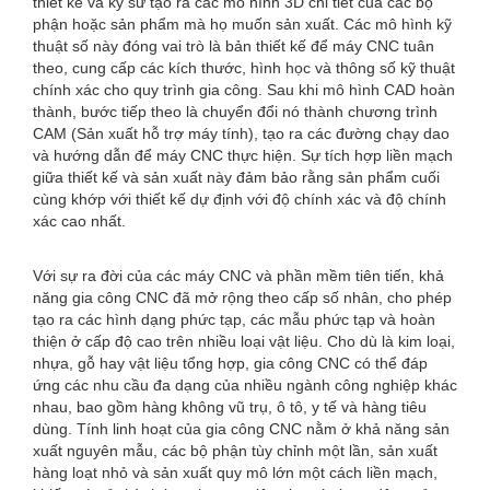
thiết kế và kỹ sư tạo ra các mô hình 3D chi tiết của các bộ
phận hoặc sản phẩm mà họ muốn sản xuất. Các mô hình kỹ
thuật số này đóng vai trò là bản thiết kế để máy CNC tuân
theo, cung cấp các kích thước, hình học và thông số kỹ thuật
chính xác cho quy trình gia công. Sau khi mô hình CAD hoàn
thành, bước tiếp theo là chuyển đổi nó thành chương trình
CAM (Sản xuất hỗ trợ máy tính), tạo ra các đường chạy dao
và hướng dẫn để máy CNC thực hiện. Sự tích hợp liền mạch
giữa thiết kế và sản xuất này đảm bảo rằng sản phẩm cuối
cùng khớp với thiết kế dự định với độ chính xác và độ chính
xác cao nhất.
Với sự ra đời của các máy CNC và phần mềm tiên tiến, khả
năng gia công CNC đã mở rộng theo cấp số nhân, cho phép
tạo ra các hình dạng phức tạp, các mẫu phức tạp và hoàn
thiện ở cấp độ cao trên nhiều loại vật liệu. Cho dù là kim loại,
nhựa, gỗ hay vật liệu tổng hợp, gia công CNC có thể đáp
ứng các nhu cầu đa dạng của nhiều ngành công nghiệp khác
nhau, bao gồm hàng không vũ trụ, ô tô, y tế và hàng tiêu
dùng. Tính linh hoạt của gia công CNC nằm ở khả năng sản
xuất nguyên mẫu, các bộ phận tùy chỉnh một lần, sản xuất
hàng loạt nhỏ và sản xuất quy mô lớn một cách liền mạch,