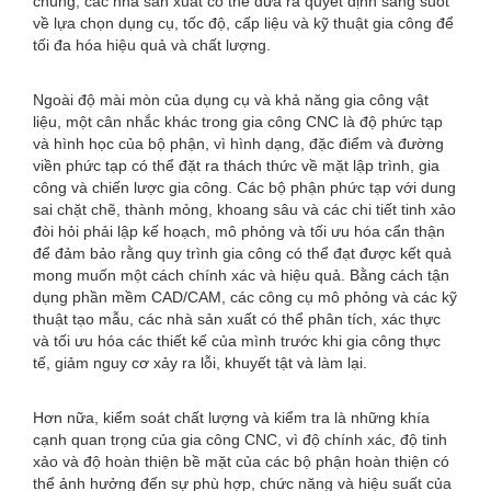
chúng, các nhà sản xuất có thể đưa ra quyết định sáng suốt
về lựa chọn dụng cụ, tốc độ, cấp liệu và kỹ thuật gia công để
tối đa hóa hiệu quả và chất lượng.
Ngoài độ mài mòn của dụng cụ và khả năng gia công vật
liệu, một cân nhắc khác trong gia công CNC là độ phức tạp
và hình học của bộ phận, vì hình dạng, đặc điểm và đường
viền phức tạp có thể đặt ra thách thức về mặt lập trình, gia
công và chiến lược gia công. Các bộ phận phức tạp với dung
sai chặt chẽ, thành mỏng, khoang sâu và các chi tiết tinh xảo
đòi hỏi phải lập kế hoạch, mô phỏng và tối ưu hóa cẩn thận
để đảm bảo rằng quy trình gia công có thể đạt được kết quả
mong muốn một cách chính xác và hiệu quả. Bằng cách tận
dụng phần mềm CAD/CAM, các công cụ mô phỏng và các kỹ
thuật tạo mẫu, các nhà sản xuất có thể phân tích, xác thực
và tối ưu hóa các thiết kế của mình trước khi gia công thực
tế, giảm nguy cơ xảy ra lỗi, khuyết tật và làm lại.
Hơn nữa, kiểm soát chất lượng và kiểm tra là những khía
cạnh quan trọng của gia công CNC, vì độ chính xác, độ tinh
xảo và độ hoàn thiện bề mặt của các bộ phận hoàn thiện có
thể ảnh hưởng đến sự phù hợp, chức năng và hiệu suất của