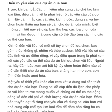
Hiểu rõ yêu cầu của dự án của bạn
Trước khi bạn bắt đầu tìm kiếm nhà cung cấp chế tạo kim
loại tấm, điều cần thiết là phải hiểu rõ các yêu cầu của dự
án. Hãy cân nhắc các vật liệu, kích thước, dung sai và tùy
chọn hoàn thiện mà bạn sẽ cần cho dự án của mình. Biết
những chi tiết này sẽ giúp bạn thu hẹp các lựa chọn của
mình và tìm được nhà cung cấp có thể đáp ứng các nhu cầu
cụ thể của bạn.
Khi nói đến vật liệu, có một số tùy chọn để lựa chọn, bao
gồm thép không gỉ, nhôm và thép cacbon. Mỗi vật liệu có các
đặc tính và ưu điểm riêng, vì vậy điều quan trọng là phải xem
xét các yêu cầu cụ thể của dự án khi lựa chọn vật liệu. Ngoài
ra, hãy đảm bảo xem xét bất kỳ tùy chọn hoàn thiện nào có
thể cần thiết cho dự án của bạn, chẳng hạn như sơn, sơn
tĩnh điện hoặc anot hóa.
Một yếu tố thiết yếu khác cần xem xét là dung sai cần thiết
cho dự án của bạn. Dung sai đề cập đến độ lệch cho phép
so với kích thước mong muốn và chúng có thể có tác động
đáng kể đến chi phí và chất lượng của dự án của bạn. Đảm
bảo truyền đạt rõ ràng các yêu cầu về dung sai của bạn với
nhà cung cấp chế tạo kim loại tấm để đảm bảo rằng họ có
thể đáp ứng nhu cầu của bạn.