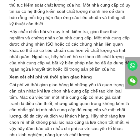
thủ tục kiểm soát chất lượng của họ. Một nhà cung cấp có uy
tín sẽ có hệ thống kiểm soát chất lượng mạnh mẽ để đảm
bảo rằng mỗi bộ phận đáp ứng các tiêu chuẩn và thông số
kỹ thuật cần thiết.
Hãy chắc chắn hỏi về quy trình kiểm tra, giao thức thử
nghiệm và chứng nhận của nhà cung cấp. Một nhà cung cấp
được chứng nhận ISO hoặc có các chứng nhận liên quan
khác có thể sẽ có tiêu chuẩn cao hơn về chất lượng và tính
nhất quán. Ngoài ra, hãy hỏi về hồ sơ theo dõi chất lượng
của nhà cung cấp và bất kỳ biện pháp nào họ đã áp dụng để
ngăn ngừa khuyết tật hoặc lỗi trong sản phẩm của họ.
Xem xét chi phí và thời gian giao hàng
Chi phí và thời gian giao hàng là những yếu tố quan trọng
cần cân nhắc khi lựa chọn nhà cung cấp chế tạo kim loại
tấm. Mặc dù việc tìm một nhà cung cấp có mức giá cạnh
tranh là điều cần thiết, nhưng cũng quan trọng không kém là
cân nhắc giá trị mà nhà cung cấp đó cung cấp về mặt chất
lượng, độ tin cậy và dịch vụ khách hàng. Hãy nhớ rằng lựa
chọn rẻ nhất không phải lúc nào cũng là lựa chọn tốt nhất, vì
vậy hãy đảm bảo cân nhắc chi phí so với các yếu tố khác
như kinh nghiệm, năng lực và chất lượng.