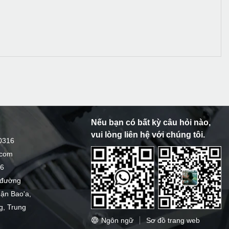
Nếu bạn có bất kỳ câu hỏi nào,
vui lòng liên hệ với chúng tôi.
0316
.com
16
0 đường
uận Bao'a,
, Trung
Ngôn ngữ
Sơ đồ trang web