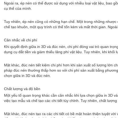
Ngoài ra, ép nén có thể được sử dụng với nhiều loại vật liệu, bao g
cụ thể của mình.
Tuy nhiên, ép nén cũng có những hạn chế. Một trong những nhược đi
chế tạo khuôn, một quy trình có thể tốn kém và mất thời gian. Ngoà
Cân nhắc về chi phí
Khi quyết định giữa in 3D và đúc nén, chi phí đóng vai trò quan trọng
dụng cụ đắt tiền và giảm thiểu lãng phí vật liệu. Tuy nhiên, khi khối
Mặt khác, đúc nén tiết kiệm chi phí hơn khi sản xuất số lượng lớn ch
pháp đúc nén thường thấp hơn so với chi phí sản xuất bằng phương 
chọn giữa in 3D và đúc nén.
Chất lượng và độ bền
Một yếu tố quan trọng khác cần cân nhắc khi lựa chọn giữa in 3D và 
việc tạo mẫu và chế tạo các chi tiết tùy chỉnh. Tuy nhiên, chất lượn
Mặt khác, đúc nén tạo ra các chi tiết có bề mặt hoàn thiện tuyệt v