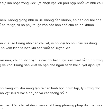
 sự linh hoạt trong việc lựa chọn vật liệu phù hợp nhất với nhu cầu
 nén. Không giống như in 3D không cần khuôn, ép nén đòi hỏi phải
kế phức tạp, vì nó phụ thuộc vào các hạn chế của chính khuôn.
ản xuất số lượng nhỏ các chi tiết, vì nó loại bỏ nhu cầu sử dụng
ến nó kém kinh tế hơn khi sản xuất số lượng lớn.
 Hơn nữa, chi phí đơn vị của các chi tiết được sản xuất bằng phương
 về khối lượng sản xuất và hạn chế ngân sách khi quyết định lựa
nổi tiếng với khả năng tạo ra các hình học phức tạp, lý tưởng cho
vào vật liệu được sử dụng và các thông số in.
 xác cao. Các chi tiết được sản xuất bằng phương pháp đúc nén nổi