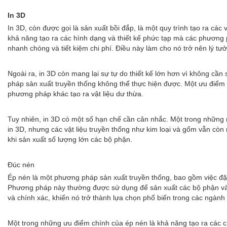
In 3D
In 3D, còn được gọi là sản xuất bồi đắp, là một quy trình tạo ra c
khả năng tạo ra các hình dạng và thiết kế phức tạp mà các phương p
nhanh chóng và tiết kiệm chi phí. Điều này làm cho nó trở nên lý t
Ngoài ra, in 3D còn mang lại sự tự do thiết kế lớn hơn vì không cầ
pháp sản xuất truyền thống không thể thực hiện được. Một ưu điểm khá
phương pháp khác tạo ra vật liệu dư thừa.
Tuy nhiên, in 3D có một số hạn chế cần cân nhắc. Một trong những n
in 3D, nhưng các vật liệu truyền thống như kim loại và gốm vẫn cò
khi sản xuất số lượng lớn các bộ phận.
Đúc nén
Ép nén là một phương pháp sản xuất truyền thống, bao gồm việc đặt
Phương pháp này thường được sử dụng để sản xuất các bộ phận và s
và chính xác, khiến nó trở thành lựa chọn phổ biến trong các ngành
Một trong những ưu điểm chính của ép nén là khả năng tạo ra các c