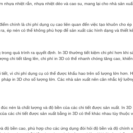
ồm nhựa nhiệt rắn, nhựa nhiệt dẻo và cao su, mang lại cho nhà sản xuất
ểm chính là chi phí dụng cụ cao liên quan đến việc tạo khuôn cho ép
i ra, ép nén có thể không phù hợp để sản xuất các hình dạng và thiết 
 trong quá trình ra quyết định. In 3D thường tiết kiệm chi phí hơn khi s
 lượng chi tiết tăng lên, chi phí in 3D có thể nhanh chóng tăng cao, khi
i tiết, vì chi phí dụng cụ có thể được khấu hao trên số lượng lớn hơn.
pháp in 3D cho số lượng lớn. Các nhà sản xuất nên cân nhắc kỹ lưỡng
đúc nén là chất lượng và độ bền của các chi tiết được sản xuất. In 3D 
g của các chi tiết được sản xuất bằng in 3D có thể khác nhau tùy thuộc 
ời và độ bền cao, phù hợp cho các ứng dụng đòi hỏi độ bền và độ chính