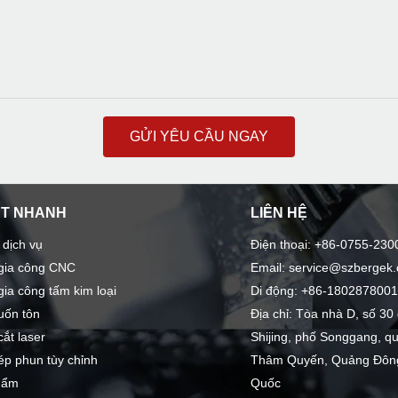
GỬI YÊU CẦU NGAY
ẾT NHANH
LIÊN HỆ
 dịch vụ
Điện thoại: +86-0755-230
 gia công CNC
Email: service@szbergek
gia công tấm kim loại
Di động: +86-180287800
uốn tôn
Địa chỉ: Tòa nhà D, số 3
cắt laser
Shijing, phố Songgang, q
ép phun tùy chỉnh
Thâm Quyến, Quảng Đông
hẩm
Quốc