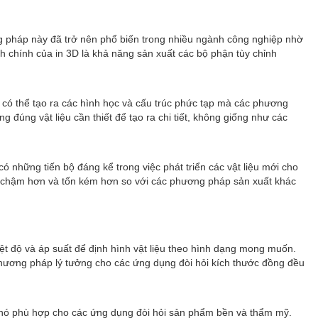
ơng pháp này đã trở nên phổ biến trong nhiều ngành công nghiệp nhờ
h chính của in 3D là khả năng sản xuất các bộ phận tùy chỉnh
ế có thể tạo ra các hình học và cấu trúc phức tạp mà các phương
 đúng vật liệu cần thiết để tạo ra chi tiết, không giống như các
 những tiến bộ đáng kể trong việc phát triển các vật liệu mới cho
hể chậm hơn và tốn kém hơn so với các phương pháp sản xuất khác
t độ và áp suất để định hình vật liệu theo hình dạng mong muốn.
hương pháp lý tưởng cho các ứng dụng đòi hỏi kích thước đồng đều
ho nó phù hợp cho các ứng dụng đòi hỏi sản phẩm bền và thẩm mỹ.