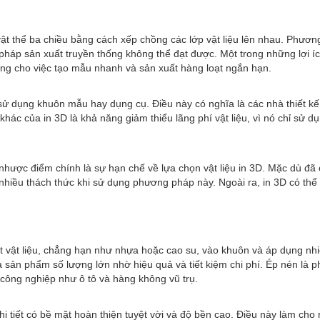
ác vật thể ba chiều bằng cách xếp chồng các lớp vật liệu lên nhau. Phư
háp sản xuất truyền thống không thể đạt được. Một trong những lợi íc
ưởng cho việc tạo mẫu nhanh và sản xuất hàng loạt ngắn hạn.
n sử dụng khuôn mẫu hay dụng cụ. Điều này có nghĩa là các nhà thiết k
c của in 3D là khả năng giảm thiểu lãng phí vật liệu, vì nó chỉ sử dụng
hược điểm chính là sự hạn chế về lựa chọn vật liệu in 3D. Mặc dù đã có
n nhiều thách thức khi sử dụng phương pháp này. Ngoài ra, in 3D có t
 vật liệu, chẳng hạn như nhựa hoặc cao su, vào khuôn và áp dụng nhiệ
ản phẩm số lượng lớn nhờ hiệu quả và tiết kiệm chi phí. Ép nén là p
 công nghiệp như ô tô và hàng không vũ trụ.
hi tiết có bề mặt hoàn thiện tuyệt vời và độ bền cao. Điều này làm c