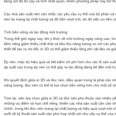
tiếng với độ tin cậy và tính nhất quán, khiến phương pháp này trở 
Các nhà sản xuất nên cân nhắc các yêu cầu cụ thể của bộ phận và sả
nén lại mang lại chất lượng và độ bền vượt trội, do đó việc ưu tiên cá
Tính bền vững và tác động môi trường
Trong thế giới ngày nay, khi ý thức về môi trường ngày càng cao, t
tiềm năng giảm thiểu chất thải và tiêu thụ năng lượng so với các p
thiết để tạo ra chi tiết, in 3D có thể giảm thiểu lãng phí vật liệu và
Ép nén, mặc dù hiệu quả và tiết kiệm chi phí hơn cho các lô sản xuấ
áp suất cao trong ép nén có thể gây ra tác động đáng kể đến môi t
Khi quyết định giữa in 3D và đúc nén, điều quan trọng là phải cân n
năng lượng, đúc nén có thể là lựa chọn bền vững hơn cho một số ứng
Tóm lại, việc lựa chọn giữa in 3D và đúc nén phụ thuộc vào nhiều 
những ưu điểm và hạn chế riêng, khiến các nhà sản xuất cần cân nhắ
chỉnh, trong khi đúc nén mang lại chất lượng và hiệu quả vượt trội
suốt về kỹ thuật sản xuất nào phù hợp nhất với nhu cầu cụ thể của 