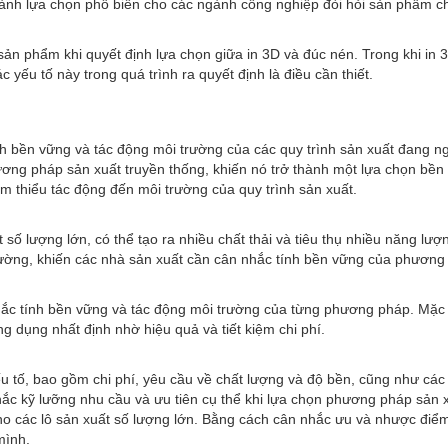
thành lựa chọn phổ biến cho các ngành công nghiệp đòi hỏi sản phẩm c
n phẩm khi quyết định lựa chọn giữa in 3D và đúc nén. Trong khi in 3D 
c yếu tố này trong quá trình ra quyết định là điều cần thiết.
ính bền vững và tác động môi trường của các quy trình sản xuất đang n
hương pháp sản xuất truyền thống, khiến nó trở thành một lựa chọn bề
 giảm thiểu tác động đến môi trường của quy trình sản xuất.
t số lượng lớn, có thể tạo ra nhiều chất thải và tiêu thụ nhiều năng l
rường, khiến các nhà sản xuất cần cân nhắc tính bền vững của phương
hắc tính bền vững và tác động môi trường của từng phương pháp. Mặc dù 
 dụng nhất định nhờ hiệu quả và tiết kiệm chi phí.
yếu tố, bao gồm chi phí, yêu cầu về chất lượng và độ bền, cũng như cá
c kỹ lưỡng nhu cầu và ưu tiên cụ thể khi lựa chọn phương pháp sản xuấ
 cho các lô sản xuất số lượng lớn. Bằng cách cân nhắc ưu và nhược đi
mình.