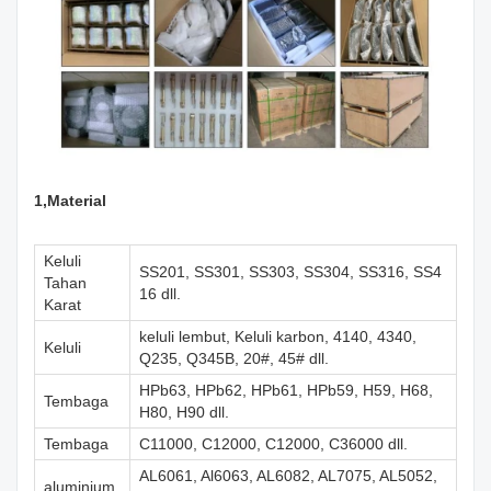
1,M
aterial
Keluli
SS201, SS301, SS303, SS304, SS316, SS4
Tahan
16 dll.
Karat
keluli lembut, Keluli karbon, 4140, 4340,
Keluli
Q235, Q345B, 20#, 45# dll.
HPb63, HPb62, HPb61, HPb59, H59, H68,
Tembaga
H80, H90 dll.
Tembaga
C11000, C12000, C12000, C36000 dll.
AL6061, Al6063, AL6082, AL7075, AL5052,
aluminium