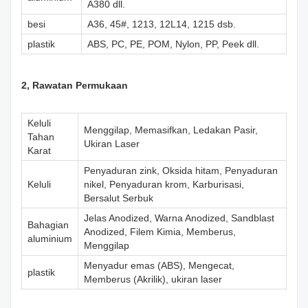
A380 dll.
besi
A36, 45#, 1213, 12L14, 1215 dsb.
plastik
ABS, PC, PE, POM, Nylon, PP, Peek dll.
2, Rawatan Permukaan
Keluli
Menggilap, Memasifkan, Ledakan Pasir,
Tahan
Ukiran Laser
Karat
Penyaduran zink, Oksida hitam, Penyaduran
Keluli
nikel, Penyaduran krom, Karburisasi,
Bersalut Serbuk
Jelas Anodized, Warna Anodized, Sandblast
Bahagian
Anodized, Filem Kimia, Memberus,
aluminium
Menggilap
Menyadur emas (ABS), Mengecat,
plastik
Memberus (Akrilik), ukiran laser