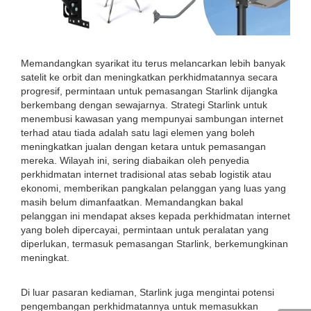
Memandangkan syarikat itu terus melancarkan lebih banyak
satelit ke orbit dan meningkatkan perkhidmatannya secara
progresif, permintaan untuk pemasangan Starlink dijangka
berkembang dengan sewajarnya. Strategi Starlink untuk
menembusi kawasan yang mempunyai sambungan internet
terhad atau tiada adalah satu lagi elemen yang boleh
meningkatkan jualan dengan ketara untuk pemasangan
mereka. Wilayah ini, sering diabaikan oleh penyedia
perkhidmatan internet tradisional atas sebab logistik atau
ekonomi, memberikan pangkalan pelanggan yang luas yang
masih belum dimanfaatkan. Memandangkan bakal
pelanggan ini mendapat akses kepada perkhidmatan internet
yang boleh dipercayai, permintaan untuk peralatan yang
diperlukan, termasuk pemasangan Starlink, berkemungkinan
meningkat.
Di luar pasaran kediaman, Starlink juga mengintai potensi
pengembangan perkhidmatannya untuk memasukkan