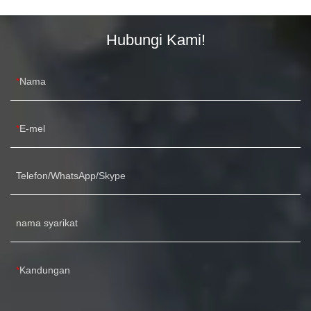
Hubungi Kami!
Nama
E-mel
Telefon/WhatsApp/Skype
nama syarikat
Kandungan