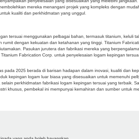
ampaikan penyelesaian yang disesuaikan yang melebihi jangkaan. Ko
embolehkan mereka menangani projek yang kompleks dengan mudah d
ntuk kualiti dan perkhidmatan yang unggul.
gan tersuai menggunakan pelbagai bahan, termasuk titanium, keluli ta
umit dengan kekuatan dan ketahanan yang tinggi. Titanium Fabricati
 diutamakan. Pasukan jurutera dan fabrikasi mereka yang berpengala
Titanium Fabrication Corp. untuk penyelesaian logam kepingan tersuai 
tas pada 2025 berada di barisan hadapan dalam inovasi, kualiti dan 
duk kepingan logam luar biasa yang disesuaikan untuk memenuhi pe
selain perkhidmatan fabrikasi logam kepingan tersuai yang terbaik. S
industri khusus, pembekal ini mempunyai kemahiran dan sumber untuk m
aripada yang anda boleh bayangkan.