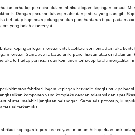
hatian terhadap perincian dalam fabrikasi logam kepingan tersuai. 
n elektronik. Dengan pasukan tukang mahir dan jentera yang canggih, S
ka terhadap kepuasan pelanggan dan penghantaran tepat pada masa t
ogam yang boleh dipercayai.
ikasi kepingan logam tersuai untuk aplikasi seni bina dan reka bent
ogam tersuai. Sama ada ia fasad unik, panel hiasan atau ciri dalama
reka terhadap perincian dan komitmen terhadap kualiti menjadikan m
khidmatan fabrikasi logam kepingan berkualiti tinggi untuk pelbagai 
ghasilkan komponen yang kompleks dengan toleransi dan spesifikasi
menuhi atau melebihi jangkaan pelanggan. Sama ada prototaip, kumpul
 tersuai terkemuka.
fabrikasi kepingan logam tersuai yang memenuhi keperluan unik pela