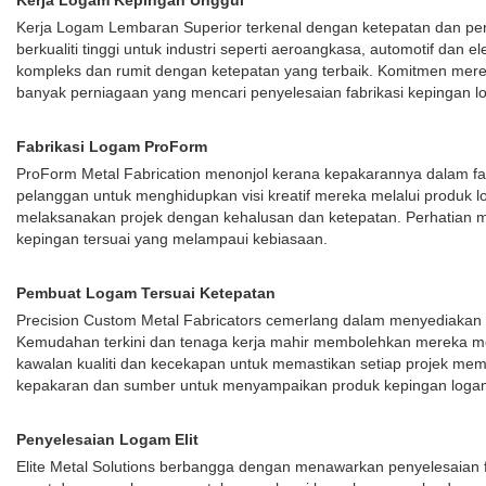
Kerja Logam Kepingan Unggul
Kerja Logam Lembaran Superior terkenal dengan ketepatan dan per
berkualiti tinggi untuk industri seperti aeroangkasa, automotif da
kompleks dan rumit dengan ketepatan yang terbaik. Komitmen mere
banyak perniagaan yang mencari penyelesaian fabrikasi kepingan l
Fabrikasi Logam ProForm
ProForm Metal Fabrication menonjol kerana kepakarannya dalam fabr
pelanggan untuk menghidupkan visi kreatif mereka melalui produk l
melaksanakan projek dengan kehalusan dan ketepatan. Perhatian me
kepingan tersuai yang melampaui kebiasaan.
Pembuat Logam Tersuai Ketepatan
Precision Custom Metal Fabricators cemerlang dalam menyediakan per
Kemudahan terkini dan tenaga kerja mahir membolehkan mereka men
kawalan kualiti dan kecekapan untuk memastikan setiap projek me
kepakaran dan sumber untuk menyampaikan produk kepingan logam
Penyelesaian Logam Elit
Elite Metal Solutions berbangga dengan menawarkan penyelesaian 