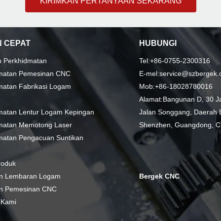
KIRIMKAN PERTANYAAN SEKARANG
 CEPAT
HUBUNGI
n Perkhidmatan
Tel:+86-0755-2300316
matan Pemesinan CNC
E-mel:service@szbergek
matan Fabrikasi Logam
Mob:+86-18028780016
Alamat:Bangunan D, 30 Jal
matan Lentur Logam Kepingan
Jalan Songgang, Daerah B
matan Memotong Laser
Shenzhen, Guangdong, C
matan Pengacuan Suntikan
roduk
n Lembaran Logam
Bergek CNC
n Pemesinan CNC
 Kami