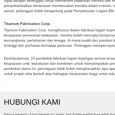
rapat dengan pelanggan untuk memahami keperluan mereka dan meny
penambahbaikan berterusan membezakan mereka dalam industri, m
penuh, pelanggan boleh bergantung pada Penyelesaian Logam Elit u
Titanium Fabrication Corp.
Titanium Fabrication Corp. mengkhusus dalam fabrikasi logam kepin
keupayaan pemesinan ketepatan, mereka boleh mencipta komponen r
aeroangkasa, pertahanan dan tenaga, di mana kualiti dan prestasi
tertinggi dan perhatian terhadap perincian. Pelanggan mempercayai 
Kesimpulannya, 10 pembekal fabrikasi logam kepingan tersuai tera
keupayaan unik, kepakaran dan komitmen untuk menyampaikan pro
pembekal utama ini, perniagaan tidak boleh mengharapkan apa-apa 
untuk projek reka bentuk atau bahagian berprestasi tinggi untuk 
.
HUBUNGI KAMI
Hanya beritahu kami keperluan anda, kita boleh melakukan lebih d