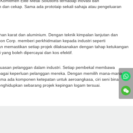
mitmen Elite Metal Solutions terhadap inovasi dan
an cekap. Sama ada prototaip sekali sahaja atau pengeluaran
han karat dan aluminium. Dengan teknik kimpalan lanjutan dan
on Corp. memberi perkhidmatan kepada industri seperti
man memastikan setiap projek dilaksanakan dengan tahap ketukangan
yang boleh dipercayai dan kos efektif.
kepuasan pelanggan dalam industri. Setiap pembekal membawa
lbagai keperluan pelanggan mereka. Dengan memilih mana-mana
ama ada komponen ketepatan untuk aeroangkasa, ciri seni bina
enghidupkan sebarang projek kepingan logam tersuai.