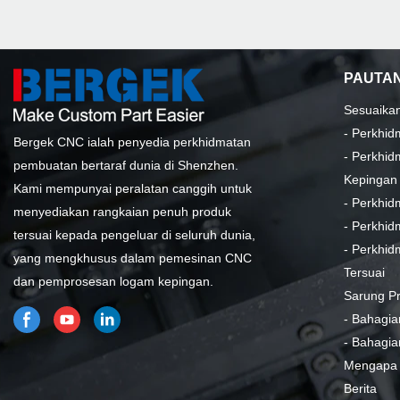
PAUTAN
Sesuaika
-
Perkhid
Bergek CNC ialah penyedia perkhidmatan
-
Perkhid
pembuatan bertaraf dunia di Shenzhen.
Kepingan
Kami mempunyai peralatan canggih untuk
-
Perkhid
menyediakan rangkaian penuh produk
-
Perkhid
tersuai kepada pengeluar di seluruh dunia,
-
Perkhid
yang mengkhusus dalam pemesinan CNC
Tersuai
dan pemprosesan logam kepingan.
Sarung P
-
Bahagia
-
Bahagia
Mengapa
Berita