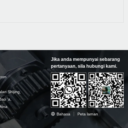
Jika anda mempunyai sebarang
pertanyaan, sila hubungi kami.
.com
an Shijing,
ao 'a,
hina
Bahasa
Peta laman