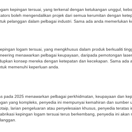
logam kepingan tersuai, yang terkenal dengan ketukangan unggul, ke
ators boleh mengendalikan projek dari semua kerumitan dengan kete
tuk pelanggan dalam pelbagai industri. Sama ada anda memerlukan k
kepingan logam tersuai, yang mengkhusus dalam produk berkualiti tin
eering menawarkan pelbagai keupayaan, daripada pemotongan laser k
idupkan konsep mereka dengan ketepatan dan kecekapan. Sama ada an
ntuk memenuhi keperluan anda.
ratas pada 2025 menawarkan pelbagai perkhidmatan, keupayaan dan k
gan yang kompleks, penyedia ini mempunyai kemahiran dan sumber un
taip, larian pengeluaran atau penyelesaian khusus, penyedia terata
abrikasi kepingan logam tersuai terus berkembang, penyedia ini aka
elanggan.