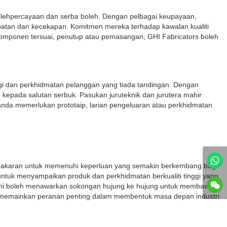
bolehpercayaan dan serba boleh. Dengan pelbagai keupayaan,
patan dan kecekapan. Komitmen mereka terhadap kawalan kualiti
omponen tersuai, penutup atau pemasangan, GHI Fabricators boleh
ggi dan perkhidmatan pelanggan yang tiada tandingan. Dengan
epada salutan serbuk. Pasukan juruteknik dan jurutera mahir
da memerlukan prototaip, larian pengeluaran atau perkhidmatan
epakaran untuk memenuhi keperluan yang semakin berkembang bagi
tuk menyampaikan produk dan perkhidmatan berkualiti tinggi yang
s ini boleh menawarkan sokongan hujung ke hujung untuk membawa
n memainkan peranan penting dalam membentuk masa depan industri