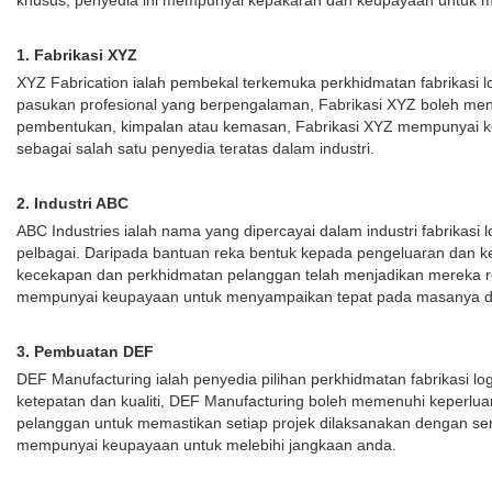
khusus, penyedia ini mempunyai kepakaran dan keupayaan untuk 
1. Fabrikasi XYZ
XYZ Fabrication ialah pembekal terkemuka perkhidmatan fabrikasi l
pasukan profesional yang berpengalaman, Fabrikasi XYZ boleh me
pembentukan, kimpalan atau kemasan, Fabrikasi XYZ mempunyai k
sebagai salah satu penyedia teratas dalam industri.
2. Industri ABC
ABC Industries ialah nama yang dipercayai dalam industri fabrik
pelbagai. Daripada bantuan reka bentuk kepada pengeluaran dan ke
kecekapan dan perkhidmatan pelanggan telah menjadikan mereka re
mempunyai keupayaan untuk menyampaikan tepat pada masanya da
3. Pembuatan DEF
DEF Manufacturing ialah penyedia pilihan perkhidmatan fabrikasi 
ketepatan dan kualiti, DEF Manufacturing boleh memenuhi keperlu
pelanggan untuk memastikan setiap projek dilaksanakan dengan se
mempunyai keupayaan untuk melebihi jangkaan anda.