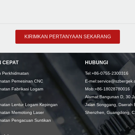
KIRIMKAN PERTANYAAN SEKARANG
 CEPAT
HUBUNGI
n Perkhidmatan
Tel:+86-0755-2300316
matan Pemesinan CNC
E-mel:service@szbergek
matan Fabrikasi Logam
Mob:+86-18028780016
Alamat:Bangunan D, 30 Jal
matan Lentur Logam Kepingan
Jalan Songgang, Daerah B
matan Memotong Laser
Shenzhen, Guangdong, C
matan Pengacuan Suntikan