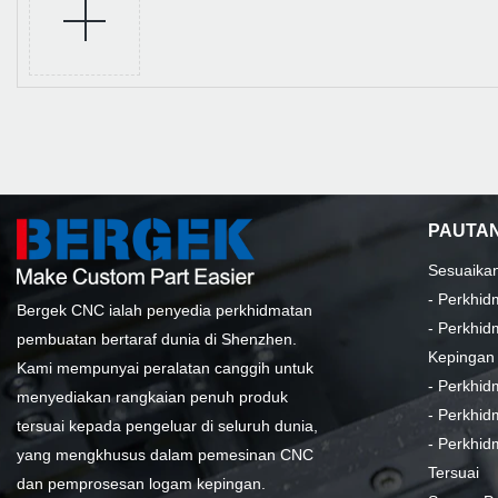
PAUTAN
Sesuaika
-
Perkhid
Bergek CNC ialah penyedia perkhidmatan
-
Perkhid
pembuatan bertaraf dunia di Shenzhen.
Kepingan
Kami mempunyai peralatan canggih untuk
-
Perkhid
menyediakan rangkaian penuh produk
-
Perkhid
tersuai kepada pengeluar di seluruh dunia,
-
Perkhid
yang mengkhusus dalam pemesinan CNC
Tersuai
dan pemprosesan logam kepingan.