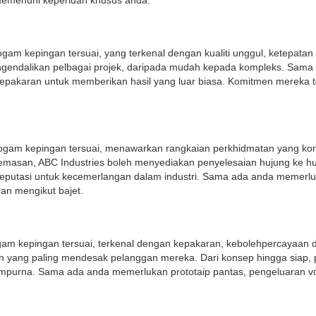
memenuhi keperluan khusus anda.
ogam kepingan tersuai, yang terkenal dengan kualiti unggul, ketepata
ngendalikan pelbagai projek, daripada mudah kepada kompleks. Sam
epakaran untuk memberikan hasil yang luar biasa. Komitmen mereka
asi logam kepingan tersuai, menawarkan rangkaian perkhidmatan yang
masan, ABC Industries boleh menyediakan penyelesaian hujung ke huju
putasi untuk kecemerlangan dalam industri. Sama ada anda memerluka
n mengikut bajet.
logam kepingan tersuai, terkenal dengan kepakaran, kebolehpercayaa
an yang paling mendesak pelanggan mereka. Dari konsep hingga siap,
mpurna. Sama ada anda memerlukan prototaip pantas, pengeluaran vo