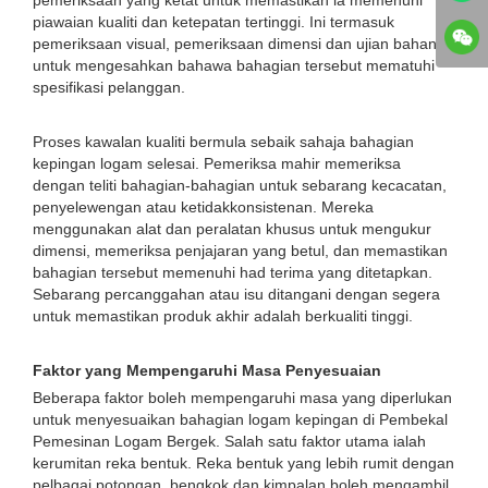
pemeriksaan yang ketat untuk memastikan ia memenuhi
piawaian kualiti dan ketepatan tertinggi. Ini termasuk
pemeriksaan visual, pemeriksaan dimensi dan ujian bahan
untuk mengesahkan bahawa bahagian tersebut mematuhi
spesifikasi pelanggan.
Proses kawalan kualiti bermula sebaik sahaja bahagian
kepingan logam selesai. Pemeriksa mahir memeriksa
dengan teliti bahagian-bahagian untuk sebarang kecacatan,
penyelewengan atau ketidakkonsistenan. Mereka
menggunakan alat dan peralatan khusus untuk mengukur
dimensi, memeriksa penjajaran yang betul, dan memastikan
bahagian tersebut memenuhi had terima yang ditetapkan.
Sebarang percanggahan atau isu ditangani dengan segera
untuk memastikan produk akhir adalah berkualiti tinggi.
Faktor yang Mempengaruhi Masa Penyesuaian
Beberapa faktor boleh mempengaruhi masa yang diperlukan
untuk menyesuaikan bahagian logam kepingan di Pembekal
Pemesinan Logam Bergek. Salah satu faktor utama ialah
kerumitan reka bentuk. Reka bentuk yang lebih rumit dengan
pelbagai potongan, bengkok dan kimpalan boleh mengambil