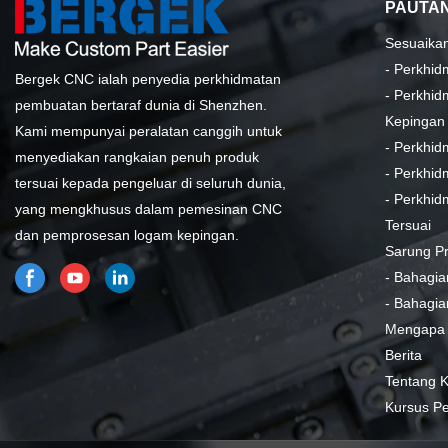
PAUTAN
Sesuaika
-
Perkhid
Bergek CNC ialah penyedia perkhidmatan
-
Perkhid
pembuatan bertaraf dunia di Shenzhen.
Kepingan
Kami mempunyai peralatan canggih untuk
-
Perkhid
menyediakan rangkaian penuh produk
-
Perkhid
tersuai kepada pengeluar di seluruh dunia,
-
Perkhid
yang mengkhusus dalam pemesinan CNC
Tersuai
dan pemprosesan logam kepingan.
Sarung P
-
Bahagia
-
Bahagia
Mengapa
Berita
Tentang 
Kursus P