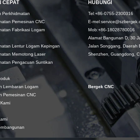
 CEPAT
HUBUNGI
n Perkhidmatan
Tel:+86-0755-2300316
matan Pemesinan CNC
E-mel:service@szbergek
matan Fabrikasi Logam
Mob:+86-18028780016
Alamat:Bangunan D, 30 Jal
matan Lentur Logam Kepingan
Jalan Songgang, Daerah B
matan Memotong Laser
Shenzhen, Guangdong, C
matan Pengacuan Suntikan
roduk
n Lembaran Logam
Bergek CNC
n Pemesinan CNC
 Kami
Kami
embangunan