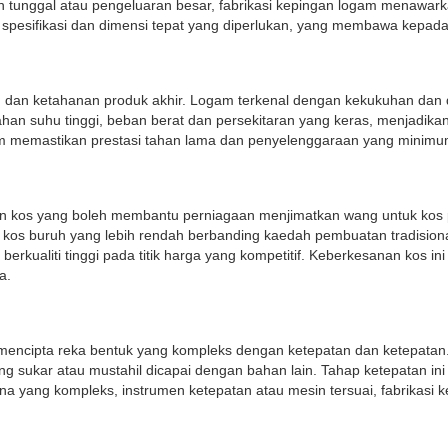
tunggal atau pengeluaran besar, fabrikasi kepingan logam menawarkan 
pesifikasi dan dimensi tepat yang diperlukan, yang membawa kepada 
an dan ketahanan produk akhir. Logam terkenal dengan kekukuhan dan 
n suhu tinggi, beban berat dan persekitaran yang keras, menjadikanny
 memastikan prestasi tahan lama dan penyelenggaraan yang minimu
an kos yang boleh membantu perniagaan menjimatkan wang untuk kos
 kos buruh yang lebih rendah berbanding kaedah pembuatan tradisi
ualiti tinggi pada titik harga yang kompetitif. Keberkesanan kos ini
a.
 mencipta reka bentuk yang kompleks dengan ketepatan dan ketepatan
ang sukar atau mustahil dicapai dengan bahan lain. Tahap ketepatan 
 bina yang kompleks, instrumen ketepatan atau mesin tersuai, fabrika