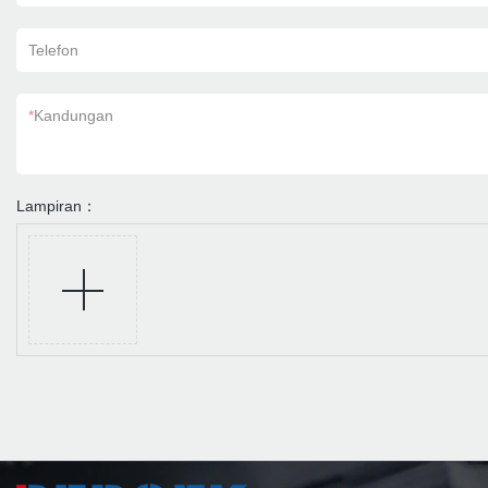
Telefon
*
Kandungan
Lampiran：