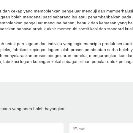
tas dan cekap yang membolehkan pengeluar menguji dan memperhalusi
iagaan boleh mengenal pasti sebarang isu atau penambahbaikan pada
 membolehkan pengeluar mencuba bahan, bentuk dan kemasan yang be
astikan bahawa produk akhir memenuhi spesifikasi dan standard kuali
 untuk perniagaan dan individu yang ingin mencipta produk berkualit
pleks, fabrikasi kepingan logam ialah proses pembuatan serba boleh
leh menyelaraskan proses pengeluaran mereka, mengurangkan kos da
, fabrikasi logam kepingan kekal sebagai pilihan popular untuk pelb
aripada yang anda boleh bayangkan.
*
E-mel