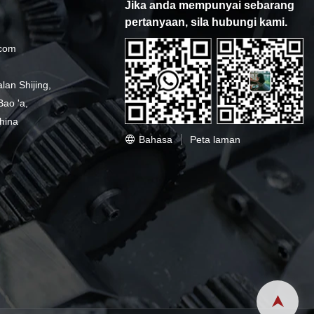
Jika anda mempunyai sebarang
pertanyaan, sila hubungi kami.
.com
an Shijing,
ao 'a,
hina
Bahasa
Peta laman