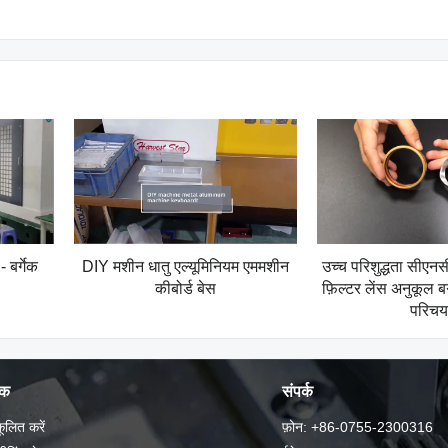
 बर्गेक
DIY मशीन धातु एल्यूमिनियम एममशीन
उच्च परिशुद्धता सीएनस
कीबोर्ड बेस
फ़िल्टर लेंस अनुकूल ब
परिचय
पक
संपर्क
ूलित करें
फ़ोन: +86-0755-2300316