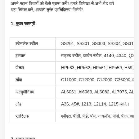
अपने महान विचारों को कैसे प्राप्त करें? हमारे विशेषज्ञ से अभी चैट करें

यहां क्लिक करें, आपको तुरंत प्रतिक्रिया मिलेगी!
1, मुख्य सामग्री
स्टेनलेस स्टील
SS201, SS301, SS303, SS304, SS316,
इस्पात
माइल्ड स्टील, कार्बन स्टील, 4140, 4340, Q
पीतल
HPb63, HPb62, HPb61, HPb59, H59, H
ताँबा
C11000, C12000, C12000, C36000 आदि
अल्युमीनियम
AL6061, Al6063, AL6082, AL7075, AL5
लोहा
A36, 45#, 1213, 12L14, 1215 आदि।
प्लास्टिक
एबीएस, पीसी, पीई, पोम, नायलॉन, पीपी, पीक, आदि
2, भूतल उपचार