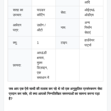
आदि
सतह का
पाउडर
ओईएम&
सेवा:
उपचार:
कोटिंग
ओडीएम
अन्य
आवेदन
उद्योग /
नाम:
निर्माण
पत्र:
ऑटो
सेवाएं
हार्डवेयर
क्यू:
1
टाइप:
पार्ट्स
आर&डी
क्षमता,
मुफ़्त
फ़ायदा:
डिज़ाइन,
एक
समाधान में
जब आप एक ऐसे साथी की तलाश कर रहे थे जो एक अनुकूलित प्रसंस्करण सेवा
प्रदान कर सके, तो क्या आपको निम्नलिखित समस्याओं का सामना करना पड़ा
है?