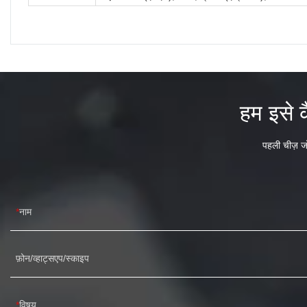
हम इसे क
पहली चीज़ जो
नाम
फ़ोन/व्हाट्सएप/स्काइप
विषय