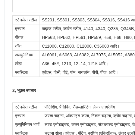
स्टेनलेस स्टील
SS201, SS301, SS303, SS304, SS316, SS416 आ
इस्पात
माइल्ड स्टील, कार्बन स्टील, 4140, 4340, Q235, Q345
पीतल
HPb63, HPb62, HPb61, HPb59, H59, H68, H80,
ताँबा
C11000, C12000, C12000, C36000 आदि।
अल्युमीनियम
AL6061, Al6063, AL6082, AL7075, AL5052, A380
लोहा
A36, 45#, 1213, 12L14, 1215 आदि।
प्लास्टिक
एबीएस, पीसी, पीई, पोम, नायलॉन, पीपी, पीक, आदि।
2, भूतल उपचार
स्टेनलेस स्टील
पॉलिशिंग, पैसिविंग, सैंडब्लास्टिंग, लेजर एनग्रेविंग
इस्पात
जस्ता चढ़ाना, ऑक्साइड काला, निकल चढ़ाना, क्रोम चढ़ाना, क
एल्यूमिनियम भागों
स्पष्ट एनोडाइज्ड, कलर एनोडाइज्ड, सैंडब्लास्ट एनोडाइज्ड, के
प्लास्टिक
चढ़ाना सोना (एबीएस), पेंटिंग, ब्रशिंग (एक्रिलिक), लेजर उत्की