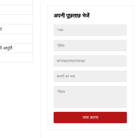
सकते हैं। अब आप किसी भी
समय इन आपूर्तिकर्ताओं से
अपनी पूछताछ भेजें
संपर्क कर सकते हैं और
किफायती दामों पर उत्पाद
खरीद सकते हैं।
वट
*
नाम
*
ईमेल
 आपूर्ति
फ़ोन/व्हाट्सएप/स्काइप
कंपनी का नाम
*
विषय
जमा करना