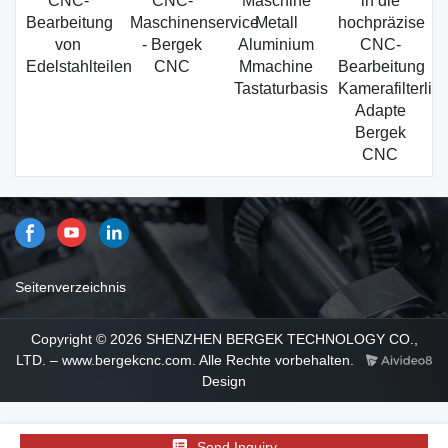
CNC-
CNC-
Maschine
in die
Bearbeitung
Maschinenservice
Metall
hochpräzise
von
- Bergek
Aluminium
CNC-
Edelstahlteilen
CNC
Mmachine
Bearbeitung
Tastaturbasis
Kamerafilterlin
Adapte
Bergek
CNC
Seitenverzeichnis
Copyright © 2026 SHENZHEN BERGEK TECHNOLOGY CO.,
LTD. – www.bergekcnc.com. Alle Rechte vorbehalten.
Design
Send Inquiry