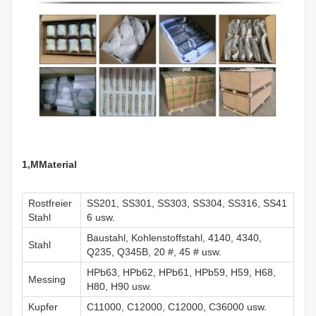
1,M
Material
Rostfreier
SS201, SS301, SS303, SS304, SS316, SS41
Stahl
6 usw.
Baustahl, Kohlenstoffstahl, 4140, 4340,
Stahl
Q235, Q345B, 20 #, 45 # usw.
HPb63, HPb62, HPb61, HPb59, H59, H68,
Messing
H80, H90 usw.
Kupfer
C11000, C12000, C12000, C36000 usw.