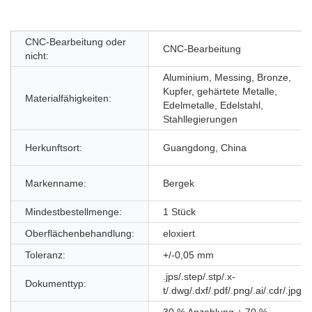
CNC-Bearbeitung oder
CNC-Bearbeitung
nicht:
Aluminium, Messing, Bronze,
Kupfer, gehärtete Metalle,
Materialfähigkeiten:
Edelmetalle, Edelstahl,
Stahllegierungen
Herkunftsort:
Guangdong, China
Markenname:
Bergek
Mindestbestellmenge:
1 Stück
Oberflächenbehandlung:
eloxiert
Toleranz:
+/-0,05 mm
.jps/.step/.stp/.x-
Dokumenttyp:
t/.dwg/.dxf/.pdf/.png/.ai/.cdr/.jpg/
30 % Anzahlung + 70 %