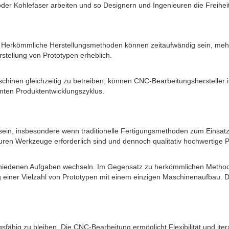
n oder Kohlefaser arbeiten und so Designern und Ingenieuren die Frei
ng. Herkömmliche Herstellungsmethoden können zeitaufwändig sein, mehre
stellung von Prototypen erheblich.
inen gleichzeitig zu betreiben, können CNC-Bearbeitungshersteller inn
amten Produktentwicklungszyklus.
 sein, insbesondere wenn traditionelle Fertigungsmethoden zum Einsa
uren Werkzeuge erforderlich sind und dennoch qualitativ hochwertige P
hiedenen Aufgaben wechseln. Im Gegensatz zu herkömmlichen Methoden
 einer Vielzahl von Prototypen mit einem einzigen Maschinenaufbau. Dies
ngsfähig zu bleiben. Die CNC-Bearbeitung ermöglicht Flexibilität und 