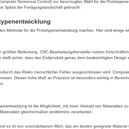
omputer Numerical Control) zur bevorzugten Wahl für die Prototypenent
die Spitze der Fertigungslandschaft gebracht.
otypenentwicklung
ten Methode für die Prototypenentwicklung machen. Hier sind einige wic
on größter Bedeutung. CNC-Bearbeitungshersteller nutzen fortschrittli
 stellt sicher, dass das Endprodukt genau dem beabsichtigten Design e
wodurch das Risiko menschlicher Fehler ausgeschlossen wird. Comput
ssen. Dieses hohe Maß an Präzision ist besonders wichtig in Bereiche
en.
enentwicklung ist die Möglichkeit, mit einer Vielzahl von Materialien z
aterialien gleichermaßen problemlos verarbeiten.
n und es ist von unschätzbarem Wert, das am besten geeignete Materia