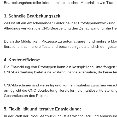
Bearbeitungshersteller können mit exotischen Materialien wie Tita
3. Schnelle Bearbeitungszeit:
Zeit ist oft ein entscheidender Faktor bei der Prototypenentwicklu
Allerdings verkürzt die CNC-Bearbeitung den Zeitaufwand für die Her
Durch die Möglichkeit, Prozesse zu automatisieren und mehrere Masch
Iterationen, schnellere Tests und beschleunigt letztendlich den ges
4. Kosteneffizienz:
Die Entwicklung von Prototypen kann ein kostspieliges Unterfangen
CNC-Bearbeitung bietet eine kostengünstige Alternative, da keine te
CNC-Maschinen sind vielseitig und können mühelos zwischen versc
ermöglicht die CNC-Bearbeitung Herstellern die nahtlose Herstellung
Gesamtkosten des Projekts.
5. Flexibilität und iterative Entwicklung:
In der Welt der Produktentwicklung ist es wichtig, agil und anpassu