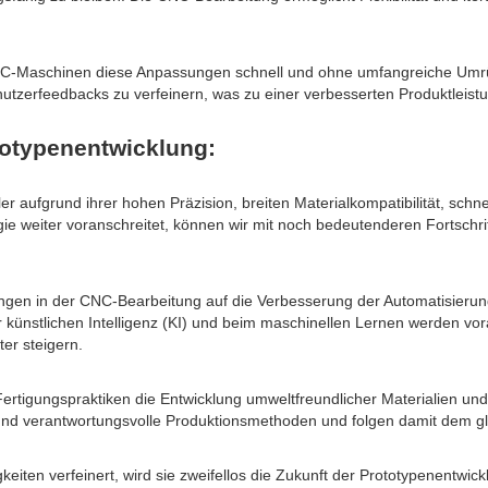
NC-Maschinen diese Anpassungen schnell und ohne umfangreiche Umrüs
nutzerfeedbacks zu verfeinern, was zu einer verbesserten Produktleist
totypenentwicklung:
ufgrund ihrer hohen Präzision, breiten Materialkompatibilität, schnell
gie weiter voranschreitet, können wir mit noch bedeutenderen Fortsch
ngen in der CNC-Bearbeitung auf die Verbesserung der Automatisierun
 künstlichen Intelligenz (KI) und beim maschinellen Lernen werden vor
er steigern.
rtigungspraktiken die Entwicklung umweltfreundlicher Materialien und
n und verantwortungsvolle Produktionsmethoden und folgen damit dem gl
eiten verfeinert, wird sie zweifellos die Zukunft der Prototypenentwic