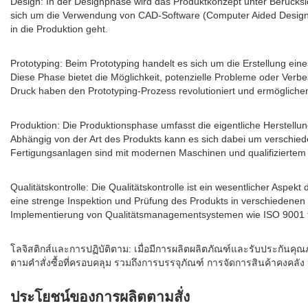
Design: In der Designphase wird das Produktkonzept unter Berücksich
sich um die Verwendung von CAD-Software (Computer Aided Design) h
in die Produktion geht.
Prototyping: Beim Prototyping handelt es sich um die Erstellung ein
Diese Phase bietet die Möglichkeit, potenzielle Probleme oder Verb
Druck haben den Prototyping-Prozess revolutioniert und ermögliche
Produktion: Die Produktionsphase umfasst die eigentliche Herstel
Abhängig von der Art des Produkts kann es sich dabei um verschie
Fertigungsanlagen sind mit modernen Maschinen und qualifiziertem 
Qualitätskontrolle: Die Qualitätskontrolle ist ein wesentlicher Aspek
eine strenge Inspektion und Prüfung des Produkts in verschiedene
Implementierung von Qualitätsmanagementsystemen wie ISO 9001 träg
โลจิสติกส์และการปฏิบัติตาม: เมื่อมีการผลิตผลิตภัณฑ์และรับประกันคุณ
ตามคำสั่งซื้อที่ครอบคลุม รวมถึงการบรรจุภัณฑ์ การจัดการสินค้าคงคล
ประโยชน์ของการผลิตตามสั่ง