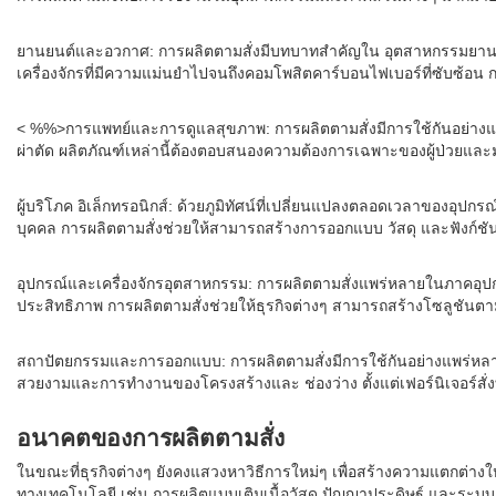
ยานยนต์และอวกาศ: การผลิตตามสั่งมีบทบาทสำคัญใน อุตสาหกรรมยานยน
เครื่องจักรที่มีความแม่นยำไปจนถึงคอมโพสิตคาร์บอนไฟเบอร์ที่ซับซ
< %%>การแพทย์และการดูแลสุขภาพ: การผลิตตามสั่งมีการใช้กันอย่างแพ
ผ่าตัด ผลิตภัณฑ์เหล่านี้ต้องตอบสนองความต้องการเฉพาะของผู้ป่วยและ
ผู้บริโภค อิเล็กทรอนิกส์: ด้วยภูมิทัศน์ที่เปลี่ยนแปลงตลอดเวลาของอุป
บุคคล การผลิตตามสั่งช่วยให้สามารถสร้างการออกแบบ วัสดุ และฟังก์ช
อุปกรณ์และเครื่องจักรอุตสาหกรรม: การผลิตตามสั่งแพร่หลายในภาคอุปกร
ประสิทธิภาพ การผลิตตามสั่งช่วยให้ธุรกิจต่างๆ สามารถสร้างโซลูชันต
สถาปัตยกรรมและการออกแบบ: การผลิตตามสั่งมีการใช้กันอย่างแพร่หล
สวยงามและการทำงานของโครงสร้างและ ช่องว่าง ตั้งแต่เฟอร์นิเจอร์สั่ง
อนาคตของการผลิตตามสั่ง
ในขณะที่ธุรกิจต่างๆ ยังคงแสวงหาวิธีการใหม่ๆ เพื่อสร้างความแตกต่
ทางเทคโนโลยี เช่น การผลิตแบบเติมเนื้อวัสดุ ปัญญาประดิษฐ์ และระบบอัต