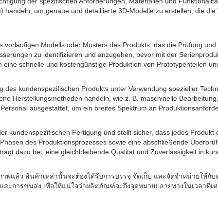
tigung der spezifischen Anforderungen, Materialien und Funktionalitäte
andeln, um genaue und detaillierte 3D-Modelle zu erstellen, die die 
es vorläufigen Modells oder Musters des Produkts, das die Prüfung und 
esserungen zu identifizieren und anzugehen, bevor mit der Serienprod
n eine schnelle und kostengünstige Produktion von Prototypenteilen u
lung des kundenspezifischen Produkts unter Verwendung spezieller Te
dene Herstellungsmethoden handeln, wie z. B. maschinelle Bearbeitu
Personal ausgestattet, um ein breites Spektrum an Produktionsanforde
t der kundenspezifischen Fertigung und stellt sicher, dass jedes Produk
n Phasen des Produktionsprozesses sowie eine abschließende Überprüf
t dazu bei, eine gleichbleibende Qualität und Zuverlässigkeit in kun
ภาพแล้ว สินค้าเหล่านั้นจะต้องได้รับการบรรจุ จัดเก็บ และจัดจำหน่ายให้ก
ัง และการขนส่ง เพื่อให้แน่ใจว่าผลิตภัณฑ์จะถึงจุดหมายปลายทางในเวลาที