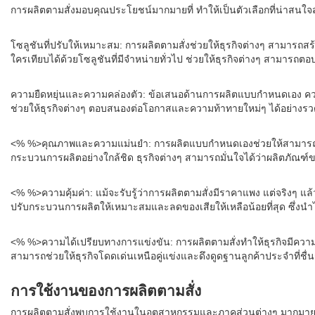
การผลิตตามสั่งมอบคุณประโยชน์มากมายที่ ทำให้เป็นตัวเลือกที่น่าสนใจ
โซลูชันที่ปรับให้เหมาะสม: การผลิตตามสั่งช่วยให้ธุรกิจต่างๆ สามารถ
ใครเทียบได้ด้วยโซลูชันที่มีจำหน่ายทั่วไป ช่วยให้ธุรกิจต่างๆ สามาร
ความยืดหยุ่นและความคล่องตัว: ข้อเสนอด้านการผลิตแบบกำหนดเอง ความ
ช่วยให้ธุรกิจต่างๆ ตอบสนองต่อโอกาสและความท้าทายใหม่ๆ ได้อย่างรว
<% %>คุณภาพและความแม่นยำ: การผลิตแบบกำหนดเองช่วยให้สามารถควบ
กระบวนการผลิตอย่างใกล้ชิด ธุรกิจต่างๆ สามารถมั่นใจได้ว่าผลิตภัณ
<% %>ความคุ้มค่า: แม้จะรับรู้ว่าการผลิตตามสั่งมีราคาแพง แต่จริงๆ แล
ปรับกระบวนการผลิตให้เหมาะสมและลดของเสียให้เหลือน้อยที่สุด ซึ่งนำ
<% %>ความได้เปรียบทางการแข่งขัน: การผลิตตามสั่งทำให้ธุรกิจมีความ
สามารถช่วยให้ธุรกิจโดดเด่นเหนือคู่แข่งและดึงดูดฐานลูกค้าประจำที่ช
การใช้งานของการผลิตตามสั่ง
การผลิตตามสั่งพบการใช้งานในอุตสาหกรรมและภาคส่วนต่างๆ มากมาย โด