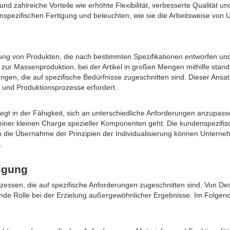
und zahlreiche Vorteile wie erhöhte Flexibilität, verbesserte Qualität u
spezifischen Fertigung und beleuchten, wie sie die Arbeitsweise von 
ung von Produkten, die nach bestimmten Spezifikationen entworfen und 
r Massenproduktion, bei der Artikel in großen Mengen mithilfe standar
ungen, die auf spezifische Bedürfnisse zugeschnitten sind. Dieser Ansa
 und Produktionsprozesse erfordert.
liegt in der Fähigkeit, sich an unterschiedliche Anforderungen anzupas
 einer kleinen Charge spezieller Komponenten geht: Die kundenspezifisch
h die Übernahme der Prinzipien der Individualisierung können Unterne
.
igung
zessen, die auf spezifische Anforderungen zugeschnitten sind. Von Desi
nde Rolle bei der Erzielung außergewöhnlicher Ergebnisse. Im Folgende