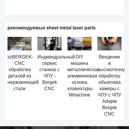
рекомендуемые sheet metal laser parts
szBERGEK-
Индивидуальный
DIY
Введение
CNC
сервис
машина
в
обработка
станков с
металлическая
высокоточную
деталей из
ЧПУ -
алюминиевая
обработку
нержавеющей
Bergek
основа
объектива
стали
CNC
клавиатуры
камеры с
Mmachine
ЧПУ с ЧПУ
Adapte
Bergek
CNC